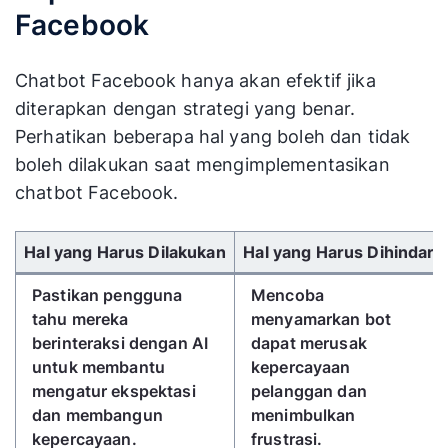
Facebook
Chatbot Facebook hanya akan efektif jika
diterapkan dengan strategi yang benar.
Perhatikan beberapa hal yang boleh dan tidak
boleh dilakukan saat mengimplementasikan
chatbot Facebook.
Gunakan tombol panah kiri/kanan untuk menggulir 
Hal yang Harus Dilakukan
Hal yang Harus Dihindari
Pastikan pengguna
Mencoba
tahu mereka
menyamarkan bot
berinteraksi dengan AI
dapat merusak
untuk membantu
kepercayaan
mengatur ekspektasi
pelanggan dan
dan membangun
menimbulkan
kepercayaan.
frustrasi.