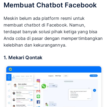
sehingga bot harus
Membuat Chatbot Facebook
kegagalan, pertanyaan
terus dipantau,
tersering, dan tingkat
diperbarui, dan
resolusi.
ditingkatkan.
Meskin belum ada platform resmi untuk
membuat chatbot di Facebook. Namun,
terdapat banyak solusi pihak ketiga yang bisa
Anda coba di pasar dengan mempertimbangkan
kelebihan dan kekurangannya.
1. Mekari Qontak