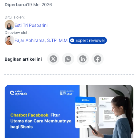
Diperbarui
19 Mei 2026
Ditulis oleh:
Esti Tri Pusparini
Direview oleh:
Fajar Abhirama, S.TP, M.M.
Bagikan artikel ini