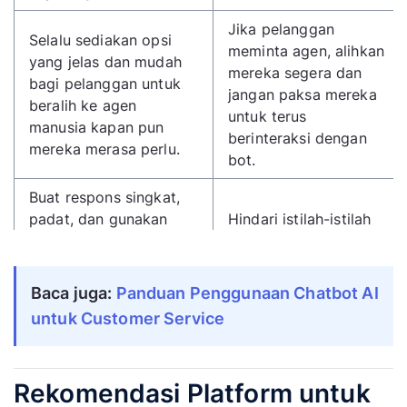
Jika pelanggan
Selalu sediakan opsi
meminta agen, alihkan
yang jelas dan mudah
mereka segera dan
bagi pelanggan untuk
jangan paksa mereka
beralih ke agen
untuk terus
manusia kapan pun
berinteraksi dengan
mereka merasa perlu.
bot.
Buat respons singkat,
padat, dan gunakan
Hindari istilah-istilah
nada yang konsisten
industri yang rumit
dengan merek Anda.
atau jargon yang bisa
Gunakan tombol dan
membingungkan
Baca juga:
Panduan Penggunaan Chatbot AI 
menu untuk memandu
pelanggan umum.
untuk Customer Service
percakapan.
Implementasi bukanlah
Gunakan analitik bot
Rekomendasi Platform untuk
tugas sekali jalan,
untuk mencari tahu