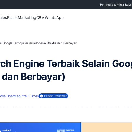
 Blog
Fitur
Sales
Bisnis
Marketing
CRM
WhatsApp
Engine Terbaik Selain Google Terpopuler di Indonesia (Gratis dan Berbayar)
if Search Engine Terbai
Gratis dan Berbayar)
 Mei 2026
Arya Dharmaputra, S.Ikom
ireview oleh: