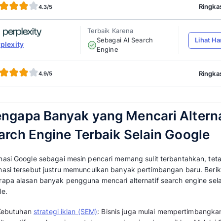
Rujukan un
WebMD
kesehatan 
4.8/5
Terbaik Karen
Mesin penc
YouTube
terpopuler
4.7/5
Terbaik Karen
Integrasi AI
Bing
4.6/5