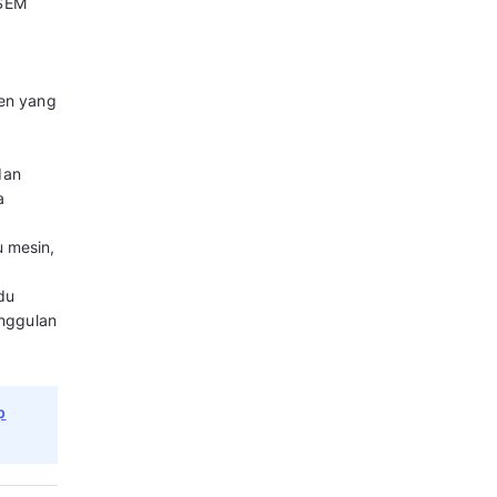
a
Lihat Harga
ngguna
Ringkasan
a
 Search
Lihat Harga
Ringkasan
ncari Alternatif