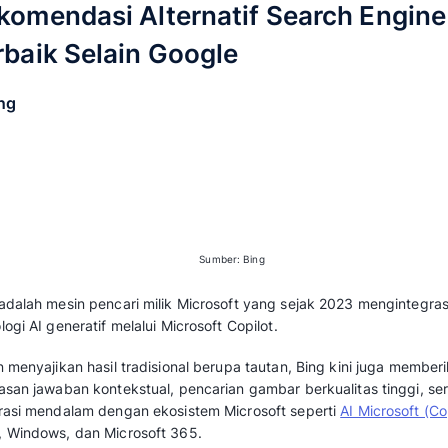
Search Engine Terbaik S
Dominasi Google sebagai mesin pencari meman
dominasi tersebut justru memunculkan banyak
beberapa alasan banyak pengguna mencari alt
Google.
Kebutuhan
strategi iklan (SEM)
: Bisnis j
alternatif search engine untuk memperlua
yang menggunakan search engine sebaga
memaksimalkan efektivitas iklan dan meni
pemasaran digital.
Kualitas hasil pencarian: Hasil Google din
terlalu dioptimasi SEO dan tidak selalu
langsung.
Kebutuhan jawaban instan dan spesifik: P
WolframAlpha menawarkan jawaban lang