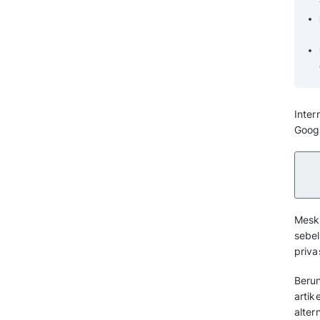
yang Lebih Efisien!
Pertanyaan yang Sering Diajukan
Tentang Alternatif Search Engine
Selain Google (FAQ)