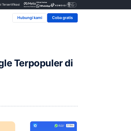
Penyedia & Mitra Resmi Tersertifikasi
Hubungi kami
k Selain Google Terpopul