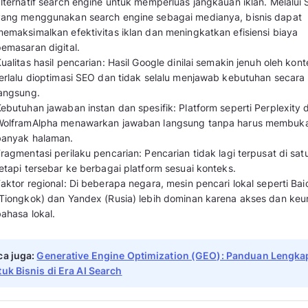
Terbaik Karen
Privasi pe
DuckDuckGo
4.3/5
Terbaik Karen
Sebagai AI
Perplexity
Engine
4.9/5
Mengapa Banyak yang Me