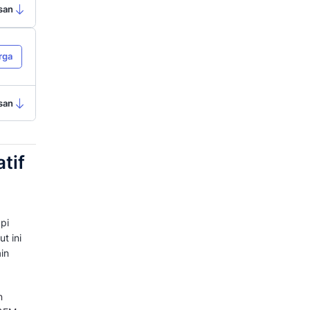
tuk informasi
Lihat Harga
awal
Ringkasan
a
ari video
Lihat Harga
Ringkasan
a
Lihat Harga
 Copilot
Ringkasan