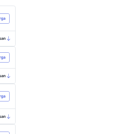
h engine
) terpopuler di dunia.
hwa Google menguasai 90%
rgerak jauh lebih cepat dari
eratif dan kekhawatiran soal
l saat ini sangat beragam. Dalam
an beberapa rekomendasi
 untuk bisnis Anda.
a
 Chatbot
Lihat Harga