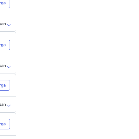
Ringkasan
a
Lihat Harga
ependen
Ringkasan
a
d dengan
Lihat Harga
di/personal
Ringkasan
a