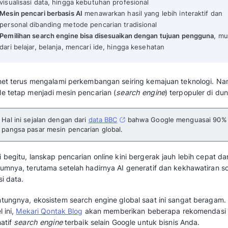
16 Alternatif Search Engine Terbaik Selain Google Terp
Mekari Qontak Highlights
Google masih mendominasi pencarian glob
pencari lain dengan fitur unggulan masing
Alternatif search engine kini hadir dengan
visualisasi data, hingga kebutuhan profesi
Mesin pencari berbasis AI
menawarkan hasil
personal dibanding metode pencarian trad
Pemilihan search engine bisa disesuaikan
dari belajar, belanja, mencari ide, hingga 
Internet terus mengalami perkembangan seir