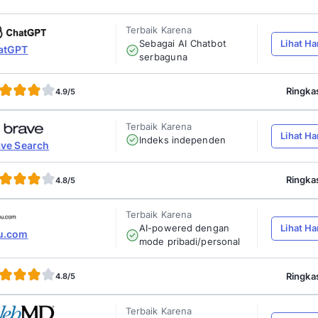
Google tetap menjadi mesin pencarian (
searc
Hal ini sejalan dengan dari
data BBC
ba
pangsa pasar mesin pencarian global.
Meski begitu, lanskap pencarian online kini be
sebelumnya, terutama setelah hadirnya AI gen
privasi data.
Beruntungnya, ekosistem search engine globa
artikel ini,
Mekari Qontak Blog
akan memberik
alternatif
search engine
terbaik selain Google
Terbaik Karen
Sebagai AI
ChatGPT
serbaguna