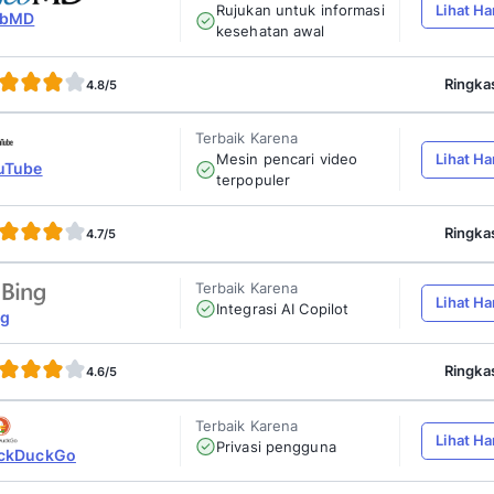
4.9/5
Terbaik Karen
Indeks ind
Brave Search
4.8/5
Terbaik Karen
AI-powere
You.com
mode priba
4.8/5
Terbaik Karen