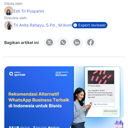
Ditulis oleh:
Esti Tri Pusparini
Direview oleh:
Tri Anita Rahayu, S.Pd., M.Ikom
Bagikan artikel ini