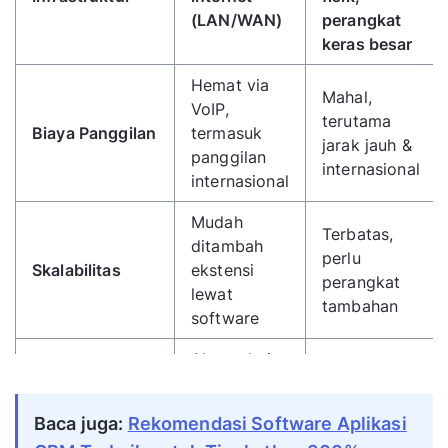
(LAN/WAN)
perangkat
keras besar
Hemat via
Mahal,
VoIP,
terutama
Biaya Panggilan
termasuk
jarak jauh &
panggilan
internasional
internasional
Mudah
Terbatas,
ditambah
perlu
Skalabilitas
ekstensi
perangkat
lewat
tambahan
software
Akses dari
Terikat lokasi
Mobilitas
mana saja
kantor
via internet
Baca juga:
Rekomendasi Software Aplikasi
Terintegrasi