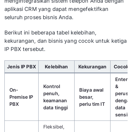
mengintegrasikan sistem telepon Anda dengan
aplikasi CRM yang dapat mengefektifkan
seluruh proses bisnis Anda.
Berikut ini beberapa tabel kelebihan,
kekurangan, dan bisnis yang cocok untuk ketiga
IP PBX tersebut.
Gunakan tombol panah kiri/kanan untuk menggulir 
Jenis IP PBX
Kelebihan
Kekurangan
Cocok 
Enterpr
Kontrol
&
On-
Biaya awal
penuh,
perusa
Premise IP
besar,
keamanan
denga
PBX
perlu tim IT
data tinggi
data
sensiti
Fleksibel,