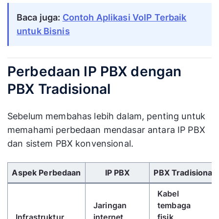
Baca juga:
Contoh Aplikasi VoIP Terbaik
untuk Bisnis
Perbedaan IP PBX dengan
PBX Tradisional
Sebelum membahas lebih dalam, penting untuk
memahami perbedaan mendasar antara IP PBX
dan sistem PBX konvensional.
Gunakan tombol panah kiri/kanan untuk menggulir 
Aspek Perbedaan
IP PBX
PBX Tradisional
Kabel
Jaringan
tembaga
Infrastruktur
internet
fisik,