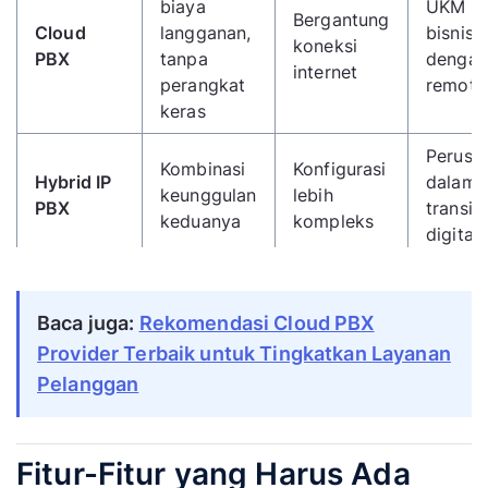
biaya
UKM &
Bergantung
Cloud
langganan,
bisnis
koneksi
PBX
tanpa
dengan
internet
perangkat
remote
keras
Perusa
Kombinasi
Konfigurasi
Hybrid IP
dalam 
keunggulan
lebih
PBX
transisi
keduanya
kompleks
digital
Baca juga:
Rekomendasi Cloud PBX
Provider Terbaik untuk Tingkatkan Layanan
Pelanggan
Fitur-Fitur yang Harus Ada