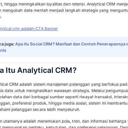
CRM yang fokus pada analisis data pelang
strategis. Tidak seperti CRM operasional yang
Analytical CRM menelusuri data secara menda
tren, dan informasi berharga.
Dengan pendekatan berbasis data, sistem in
keputusan yang lebih cerdas, mulai dari men
hingga memprediksi perilaku pelanggan di m
tim penjualan dan pemasaran bertindak proakti
meningkat dan pertumbuhan bisnis lebih tera
Manfaatnya mencakup kemampuan mengambil
memprediksi perilaku pelanggan, melakukan 
akurat, hingga meningkatkan loyalitas dan ret
dalam mengubah data mentah menjadi langk
bisnis.