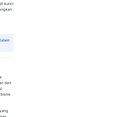
gan untuk mendapatkan wawasan
 mengatur interaksi harian,
lam untuk mengidentifikasi pola,
i membantu bisnis mengambil
yesuaikan strategi pemasaran
asa depan. Hal ini memungkinkan
f, sehingga efektivitas strategi
rah.
 keputusan berbasis data,
segmentasi pelanggan yang lebih
ensi. Analytical CRM menjadi kunci
ah strategis yang menguntungkan