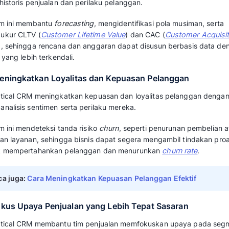
terutama bagi tim sales dan pemasaran yang 
pelanggan. Berikut adalah beberapa manfaat
1. Meningkatkan Tingkat Konversi Pro
Analytical CRM meningkatkan konversi prospe
paling potensial melalui analisis data interaks
Dengan fokus pada prospek berkualitas, tim 
terukur yang efektif, menggantikan metode
t
closing
meningkat signifikan.
Baca juga: 
Apa itu Conversion Rate, Jeni
2. Mengoptimalkan Strategi Pemasara
Analytical CRM membantu tim marketing men