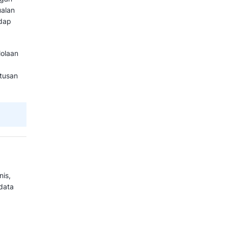
dan Contoh Penerapannya dalam
langgan yang berfokus pada
rategis. Melalui pengumpulan dan
riwayat transaksi, interaksi
osial, sistem ini membantu bisnis
h.
n, dan informasi berharga yang
 preferensi pelanggan. Dengan