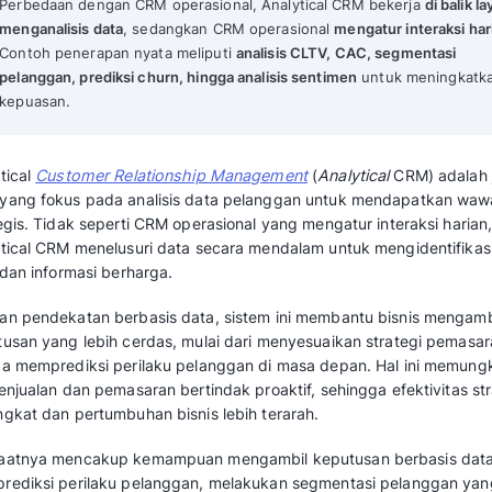
Mekari Qontak Highlights
Analytical CRM berfokus pada
analisis da
pola, tren, dan insight
strategis yang mend
Manfaatnya Analytical CRM
mencakup penin
prediksi perilaku pelanggan, sehingga str
sasaran
Perbedaan dengan CRM operasional, Anal
menganalisis data
, sedangkan CRM operas
Contoh penerapan nyata meliputi
analisis
pelanggan, prediksi churn, hingga analisis
kepuasan.
Analytical
Customer Relationship Manageme