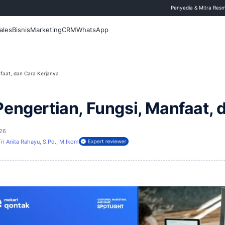
 Blog
Fitur
Sales
Bisnis
Marketing
CRM
WhatsApp
ertian, Fungsi, Manfaat, dan Cara Kerjanya
CRM: Pengertian, Fungs
rbarui
24 April 2026
Tri Anita Rahayu, S.Pd., M.Ikom
ireview oleh: