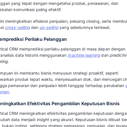
menganalisis respons pelanggan dan segment
segmen paling menguntungkan serta kanal 
kampanye bisa lebih tepat sasaran, anggaran 
prospek merespons positif semakin besar.
3. Meningkatkan Akurasi Perencanaan 
Analytical CRM meningkatkan akurasi perenc
data historis penjualan dan perilaku pelangga
Sistem ini membantu
forecasting
, mengidenti
mengukur CLTV (
Customer Lifetime Value
) d
Cost
), sehingga rencana dan anggaran dapat
risiko yang lebih terkendali.
4. Meningkatkan Loyalitas dan Kepua