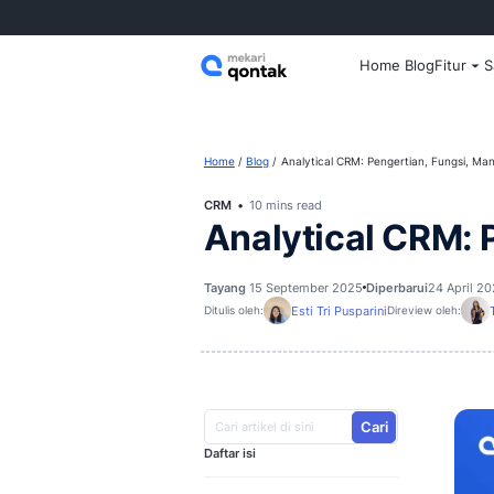
Home
Home
Blog
Analytical CRM: Peng
CRM
10 mins read
Analytical 
Tayang
15 September 2025
Dipe
Esti Tri Pusparini
Ditulis oleh:
D