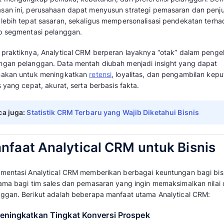
Baca juga:
Apa itu Social CRM? Manfaat 
Bisnis
Apa Itu Analytical CRM?
Analytical CRM adalah sistem manajemen pe
analisis data untuk menghasilkan wawasan st
pengolahan data dari berbagai sumber seperti 
pelanggan, preferensi produk, hingga media s
memahami pelanggan secara lebih menyeluru
Tujuan utamanya adalah menemukan pola, tre
dapat mengungkap perilaku, kebutuhan, dan