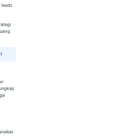
ategi pemasaran dan penjualan
onalisasi pendekatan terhadap
yaknya “otak” dalam pengelolaan
jadi insight yang dapat
litas, dan pengambilan keputusan
a.
ib Diketahui Bisnis
 untuk Bisnis
bagai keuntungan bagi bisnis,