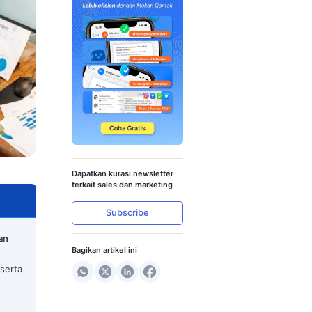
nfaat, dan Cara Kerjanya
Dapatkan kura
terkait sales 