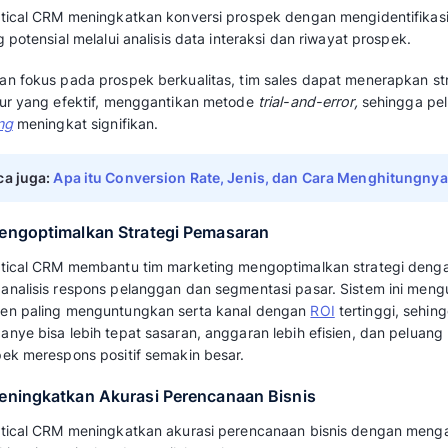
wawasan ini, perusahaan dapat menyusun str
yang lebih tepat sasaran, sekaligus mempers
setiap segmentasi pelanggan.
Pada praktiknya, Analytical CRM berperan la
hubungan pelanggan. Data mentah diubah men
digunakan untuk meningkatkan
retensi
, loya
bisnis yang cepat, akurat, serta berbasis fakt
Baca juga:
Statistik CRM Terbaru yang Waj
Manfaat Analytical CRM
Implementasi Analytical CRM memberikan ber