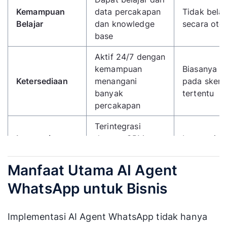
Kemampuan
data percakapan
Tidak belaj
Belajar
dan knowledge
secara oto
base
Aktif 24/7 dengan
kemampuan
Biasanya t
Ketersediaan
menangani
pada skena
banyak
tertentu
percakapan
Terintegrasi
Integrasi
dengan CRM,
Integrasi t
CRM/API
database, dan
atau manua
sistem bisnis
Manfaat Utama AI Agent
Respons dapat
WhatsApp untuk Bisnis
Respons
disesuaikan
Personalisasi
cenderung
dengan data
generik
Implementasi AI Agent WhatsApp tidak hanya
pelanggan