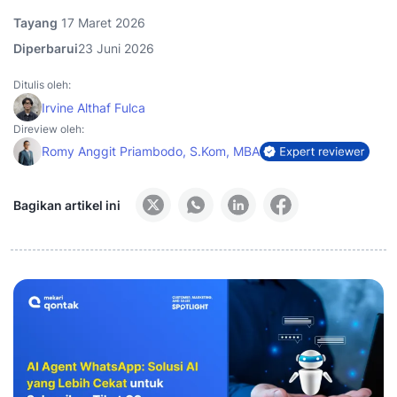
Tayang
17 Maret 2026
Diperbarui
23 Juni 2026
Ditulis oleh:
Irvine Althaf Fulca
Direview oleh:
Romy Anggit Priambodo, S.Kom, MBA
Bagikan artikel ini