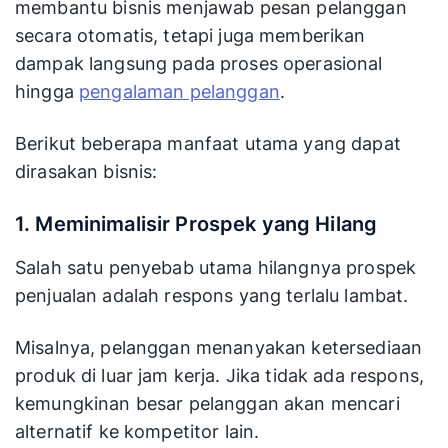
membantu bisnis menjawab pesan pelanggan
Membutuh
secara otomatis, tetapi juga memberikan
Lebih efisien
Biaya
lebih bany
dampak langsung pada proses operasional
dalam jangka
Operasional
intervensi
panjang
hingga
pengalaman pelanggan
.
manusia
Dapat menangani
Berikut beberapa manfaat utama yang dapat
Sulit mena
ribuan
dirasakan bisnis:
Skalabilitas
lonjakan
percakapan
percakapa
sekaligus
1. Meminimalisir Prospek yang Hilang
Dapat memicu
Umumnya t
Salah satu penyebab utama hilangnya prospek
workflow
Penanganan
mampu
penjualan adalah respons yang terlalu lambat.
otomatis atau
Isu Kompleks
menangani
eskalasi ke agen
kompleks
Misalnya, pelanggan menanyakan ketersediaan
manusia
produk di luar jam kerja. Jika tidak ada respons,
kemungkinan besar pelanggan akan mencari
alternatif ke kompetitor lain.