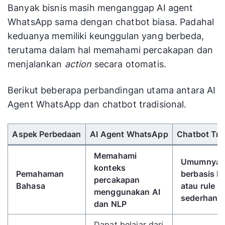
Banyak bisnis masih menganggap AI agent
WhatsApp sama dengan chatbot biasa. Padahal
keduanya memiliki keunggulan yang berbeda,
terutama dalam hal memahami percakapan dan
menjalankan
action
secara otomatis.
Berikut beberapa perbandingan utama antara AI
Agent WhatsApp dan chatbot tradisional.
Gunakan tombol panah kiri/kanan untuk menggulir 
Aspek Perbedaan
AI Agent WhatsApp
Chatbot Tra
Memahami
Umumnya
konteks
Pemahaman
berbasis k
percakapan
Bahasa
atau rule
menggunakan AI
sederhana
dan NLP
Dapat belajar dari