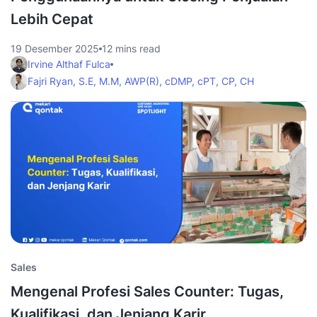
Lebih Cepat
19 Desember 2025
12 mins read
Irvine Althaf Fulca
Fajri Ryan, S.E, M.M, AWP(R), cDMP, cPT, CP, CH
Sales
Mengenal Profesi Sales Counter: Tugas,
Kualifikasi, dan Jenjang Karir