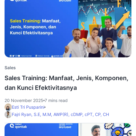
Sales
Sales Training: Manfaat, Jenis, Komponen,
dan Kunci Efektivitasnya
20 November 2025
7 mins read
Esti Tri Pusparini
Fajri Ryan, S.E, M.M, AWP(R), cDMP, cPT, CP, CH