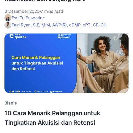
8 Desember 2025
7 mins read
Esti Tri Pusparini
Fajri Ryan, S.E, M.M, AWP(R), cDMP, cPT, CP, CH
Bisnis
10 Cara Menarik Pelanggan untuk
Tingkatkan Akuisisi dan Retensi