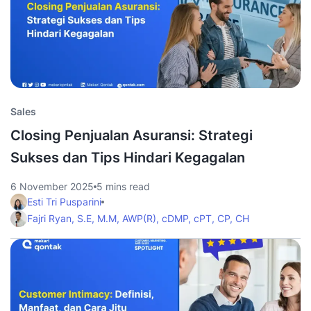
Sales
Closing Penjualan Asuransi: Strategi
Sukses dan Tips Hindari Kegagalan
6 November 2025
5 mins read
Esti Tri Pusparini
Fajri Ryan, S.E, M.M, AWP(R), cDMP, cPT, CP, CH