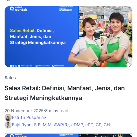
Sales
Sales Retail: Definisi, Manfaat, Jenis, dan
Strategi Meningkatkannya
20 November 2025
8 mins read
Esti Tri Pusparini
Fajri Ryan, S.E, M.M, AWP(R), cDMP, cPT, CP, CH