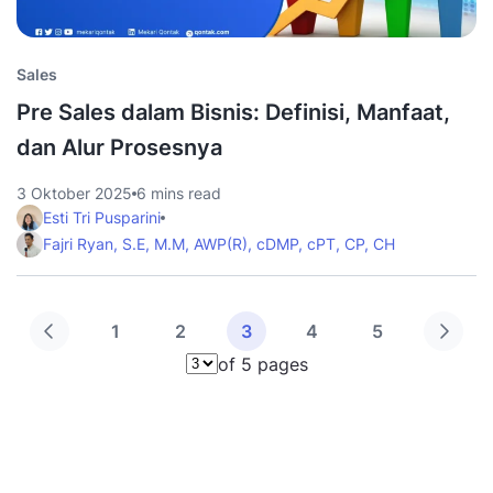
Sales
Pre Sales dalam Bisnis: Definisi, Manfaat,
dan Alur Prosesnya
3 Oktober 2025
6 mins read
Esti Tri Pusparini
Fajri Ryan, S.E, M.M, AWP(R), cDMP, cPT, CP, CH
1
2
3
4
5
of 5 pages
Pilih halaman