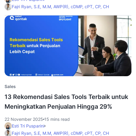
Fajri Ryan, S.E, M.M, AWP(R), cDMP, cPT, CP, CH
Sales
13 Rekomendasi Sales Tools Terbaik untuk
Meningkatkan Penjualan Hingga 29%
22 November 2025
15 mins read
Esti Tri Pusparini
Fajri Ryan, S.E, M.M, AWP(R), cDMP, cPT, CP, CH