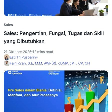
Sales
Sales: Pengertian, Fungsi, Tugas dan Skill
yang Dibutuhkan
21 Oktober 2025
12 mins read
Esti Tri Pusparini
Fajri Ryan, S.E, M.M, AWP(R), cDMP, cPT, CP, CH