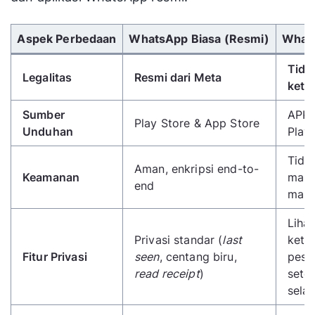
Gunakan tombol panah kiri/kanan untuk menggulir 
Aspek Perbedaan
WhatsApp Biasa (Resmi)
Whats
Tida
Legalitas
Resmi dari Meta
ketig
Sumber
APK 
Play Store & App Store
Unduhan
Play
Tida
Aman, enkripsi end-to-
Keamanan
mana
end
malw
Lihat
Privasi standar (
last
keta
Fitur Privasi
seen
, centang biru,
pesa
read receipt
)
sete
selal