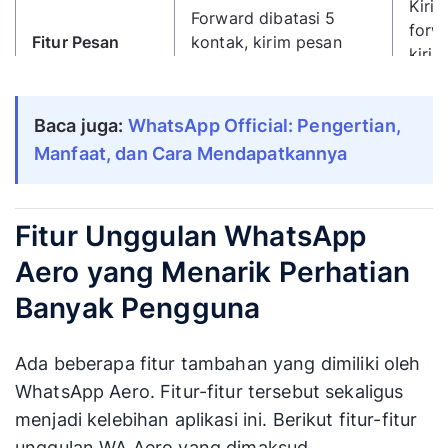
Kiri
Forward dibatasi 5
forw
Fitur Pesan
kontak, kirim pesan
kiri
standar
auto
Foto/video dikompresi,
Kiri
Baca juga: 
WhatsApp Official: Pengertian, 
Media
maksimum 10 foto
komp
Manfaat, dan Cara Mendapatkannya
sekali kirim
bata
Tema terbatas
Ribu
Kustomisasi
Fitur Unggulan WhatsApp
(dark/light)
bisa 
Aero yang Menarik Perhatian
Stabil & update
Stabilitas
Rent
otomatis
Banyak Pengguna
Kunci aplikasi
Keamanan Chat
Kunc
(fingerprint/face ID)
Ada beberapa fitur tambahan yang dimiliki oleh
WhatsApp Aero. Fitur-fitur tersebut sekaligus
Risiko rendah hingga
Risiko
Risik
menjadi kelebihan aplikasi ini. Berikut fitur-fitur
tidak ada risiko sama
Penggunaan
tida
unggulan WA Aero yang dimaksud.