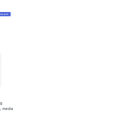
t
juga memungkinkan bisnis untuk
 lebih akurat melalui analisis
 lebih berfokus pada kebutuhan
aya saing di pasar global.
erience dan Cara 
Customer
 Terbaik
 yang dapat membantu bisnis di
gan mereka: