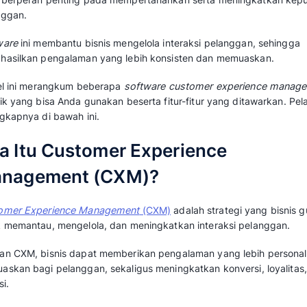
5 Software Customer Experience Management Terbaik 
Di tengah persaingan bisnis ketat, penting 
pelanggan. Terlebih hasil riset menunjukka
memiliki tingkat konversi rata-rata sekitar
60
baru hanya 5%- 20%.
Dalam hal ini, bisnis membutuhkan
software 
yang berperan penting pada mempertahanka
pelanggan.
Software
ini membantu bisnis mengelola inte
menghasilkan pengalaman yang lebih konsis
Artikel ini merangkum beberapa
software cu
terbaik yang bisa Anda gunakan beserta fitur-
selengkapnya di bawah ini.