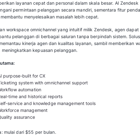
Chatbot berbasis AI
Laporan analitik
real-time
Integrasi dengan Meta Platform
Mobile apps
Agent monitoring & productivity
Knowledge base
SLA management
Agent Scorecard
Baca juga:
Qontak Service Suites: Solusi 
Layanan Pelanggan
2. Zendesk CX Suite