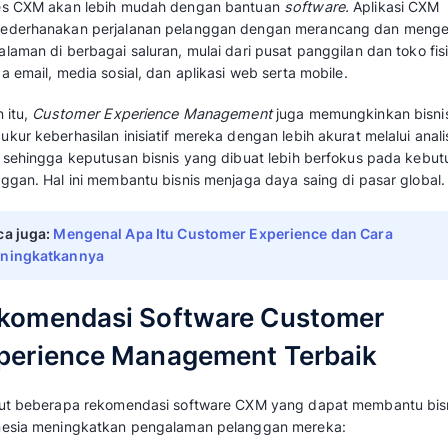
Apa Itu Customer Exper
Management (CXM)?
Customer Experience Management
(CXM)
ad
untuk memantau, mengelola, dan meningkatka
Dengan CXM, bisnis dapat memberikan penga
memuaskan bagi pelanggan, sekaligus meningk
retensi.
Proses CXM akan lebih mudah dengan bantu
menyederhanakan perjalanan pelanggan den
pengalaman di berbagai saluran, mulai dari pu
hingga email, media sosial, dan aplikasi web s