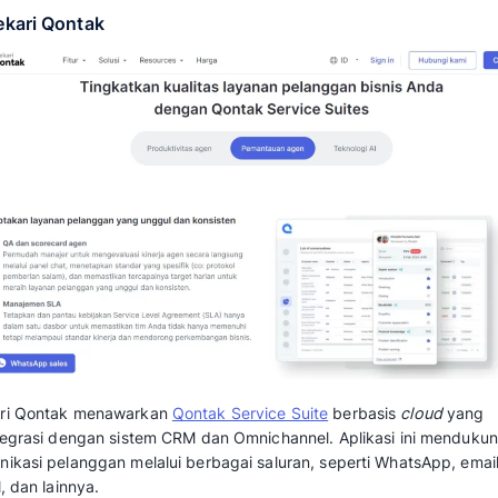
Selain itu,
Customer Experience Managemen
mengukur keberhasilan inisiatif mereka dengan
data, sehingga keputusan bisnis yang dibuat
pelanggan. Hal ini membantu bisnis menjaga d
Baca juga: 
Mengenal Apa Itu Customer Exp
Meningkatkannya
Rekomendasi Software 
Experience Management
Berikut beberapa rekomendasi software CXM
Indonesia meningkatkan pengalaman pelang