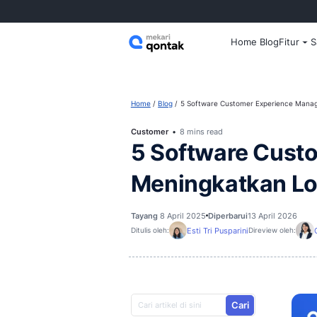
Home
Home
Blog
5 Software Customer
Customer
8 mins read
5 Software
Meningkatk
Tayang
8 April 2025
Diperbarui
1
Esti Tri Pusparini
Ditulis oleh:
D