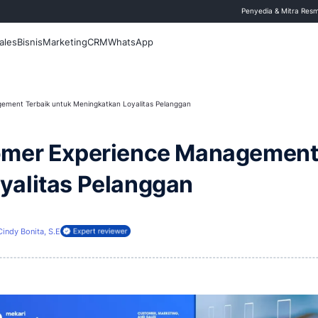
 Blog
Fitur
Sales
Bisnis
Marketing
CRM
WhatsApp
 Experience Management Terbaik untuk Meningkatkan Loyalitas Pelanggan
 Customer Experience 
an Loyalitas Pelangga
3 April 2026
Cindy Bonita, S.E
ireview oleh: