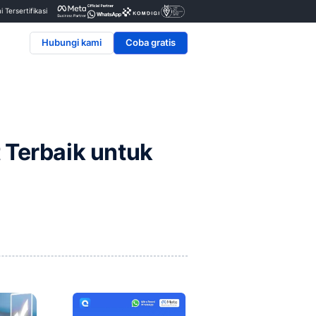
Penyedia & Mitra Resmi Tersertifikasi
Hubungi kami
Management Terbaik un
n