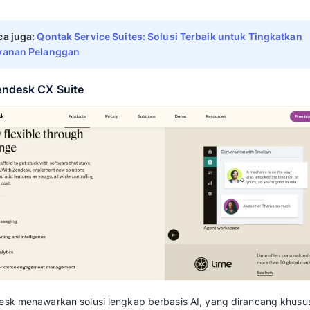
Mekari Qontak menawarkan
Qontak Service S
terintegrasi dengan sistem CRM dan Omnichan
komunikasi pelanggan melalui berbagai salur
sosial, dan lainnya.
Mekari Qontak menghubungkan saluran-salura
terpadu, sehingga lebih mudah untuk mengola
pelanggan.
Selain itu, Mekari Qontak memiliki fitur otom
melayani pelanggan lebih cepat dan konsiste
cocok digunakan oleh semua jenis bisnis dari 
Fitur utama:
Manajemen tiket layanan
Manajemen kontak