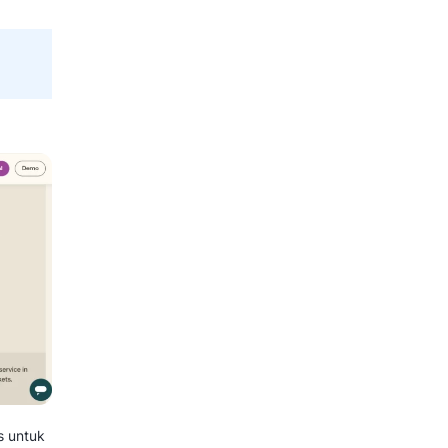
uite
berbasis
cloud
yang
nel. Aplikasi ini mendukung
an, seperti WhatsApp, email, media
n tersebut dalam satu platform
h dan melacak interaksi
atisasi berbasis AI yang membantu
n. Oleh sebab itu, Mekari Qontak
berbagai kalangan industri.