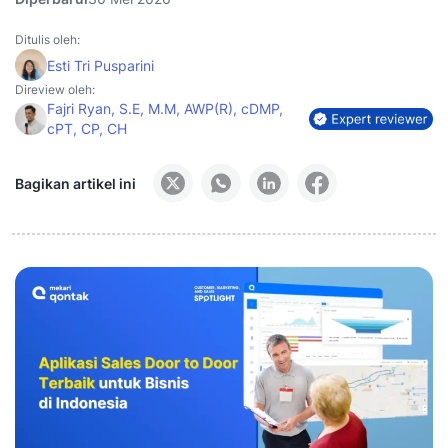
Ditulis oleh:
Esti Tri Pusparini
Direview oleh:
Fajri Ryan, S.E, M.M, AWP(R), cDMP,
cPT, CP, CH
Bagikan artikel ini