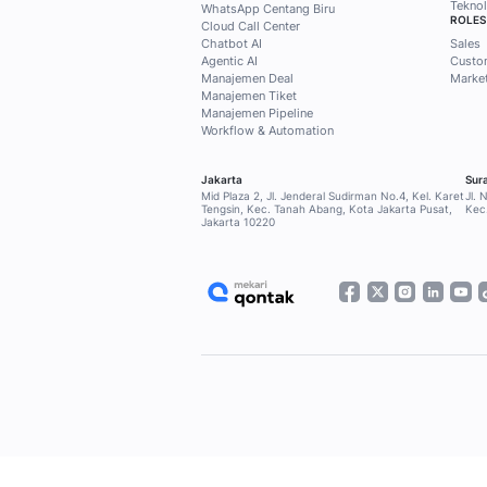
Subscribe Mekari Qon
dapatkan akses ekskl
customer, marketing
kebutuhan Anda.
Subscribe sekarang
Home
Blog
Customer Service
SOLUSI
Qontak Broadcast
Qontak Sales Suite
Qontak Service Suite
Qontak 360