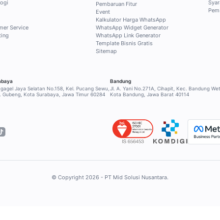
tak Blog secara gratis untuk
usif ke konten pilihan tentang
, dan sales untuk menjawab
!
Klien Kami
INDUSTRI
SERVICE & BA
Ritel
Pusat Bantuan
Keuangan
Hubungi Supp
Kesehatan
Program Part
Pendidikan
Komunitas