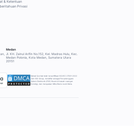
NTUAN
PERUSAHAAN
Tentang Mekari Qontak
ort
Produk Mekari lainnya
nership
Mengapa Mekari Qontak?
Harga