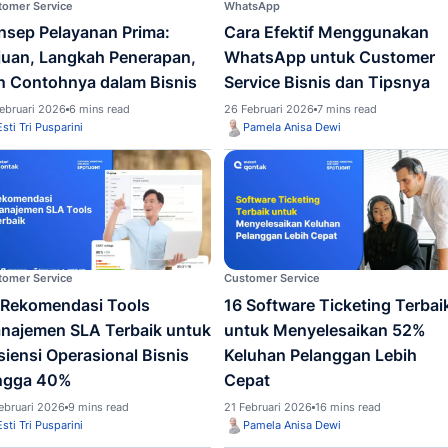
kait sales
Customer Service
WhatsA
Konsep Pelayanan Prima:
Cara 
Tujuan, Langkah Penerapan,
What
dan Contohnya dalam Bisnis
Servi
27 Februari 2026
6 mins read
26 Febr
Esti Tri Pusparini
Pame