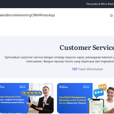
 Blog
Fitur
Sales
Bisnis
Marketing
CRM
WhatsApp
Cu
Cari
Optimalkan customer service dengan strategi re
memuaskan. Bangun reputasi bis