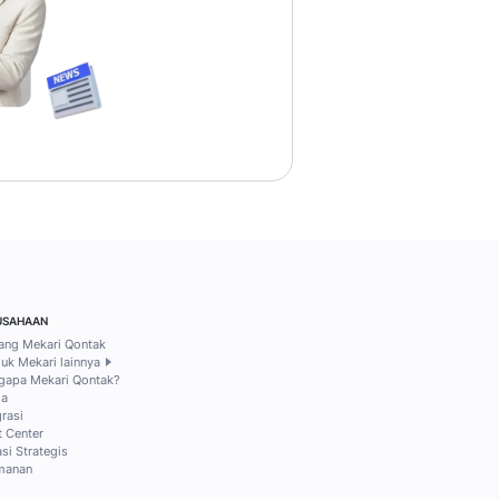
ari 2026
12 mins read
11 Februari 2026
8 mins read
Tri Pusparini
Irvine Althaf Fulca
10