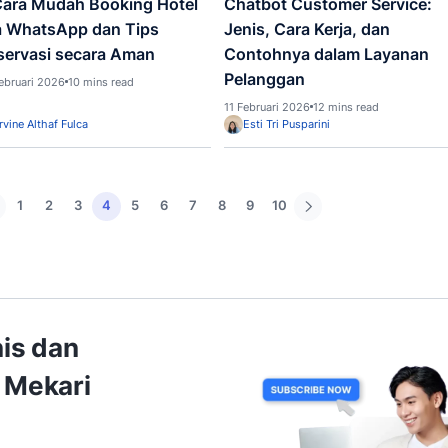
Tracking Terbaik untuk
Syste
Memantau Seluruh Interaksi
Tingk
Pelanggan
Hing
15 Februari 2026
12 mins read
15 Febru
Esti Tri Pusparini
Esti 
Infografis
WhatsApp
Chatbot
6 Cara Mudah Booking Hotel
Chatb
Via WhatsApp dan Tips
Jenis
Reservasi secara Aman
Conto
Pela
12 Februari 2026
10 mins read