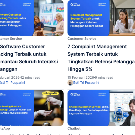
Customer Service
Custome
10 Rekomendasi Tools
16 So
Manajemen SLA Terbaik untuk
untuk
Efisiensi Operasional Bisnis
Keluh
Hingga 40%
Cepa
21 Februari 2026
9 mins read
21 Febru
Esti Tri Pusparini
Pame
Customer Service
Custome
10 Software Customer
7 Com