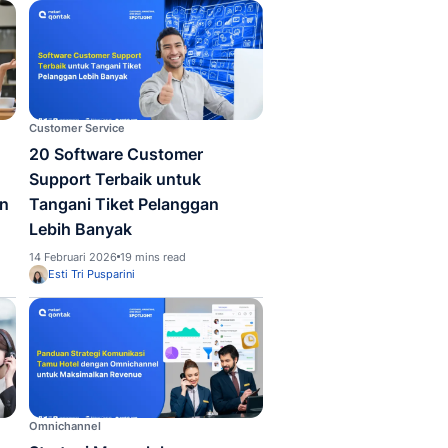
r Service
Customer Service
ftware Ticketing Terbaik
15 Tools Untuk Cu
 Menyelesaikan 52%
Service Terbaik yan
an Pelanggan Lebih
Menghemat Waktu
t
Hingga 2 Jam
ari 2026
16 mins read
19 Februari 2026
9 mins rea
la Anisa Dewi
Pamela Anisa Dewi
r Service
Customer Service
plaint Management
20 Software Custo