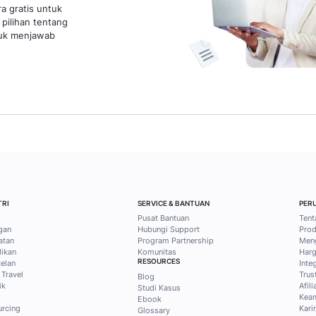
11 Febru
Irvine Althaf Fulca
Esti 
1
2
3
4
5
6
7
8
9
ps bisnis dan
tis dari Mekari