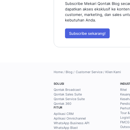
Temukan ti
solusi prak
Qontak