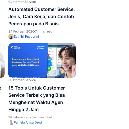
pp
Customer Service
Efektif Menggunakan
Automated Custome
sApp untuk Customer
Jenis, Cara Kerja, 
ce Bisnis dan Tipsnya
Penerapan pada Bis
uari 2026
7 mins read
24 Februari 2026
7 mins rea
la Anisa Dewi
Esti Tri Pusparini