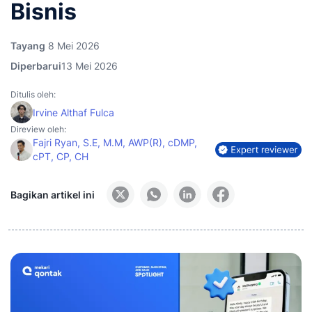
Bisnis
Tayang
8 Mei 2026
Diperbarui
13 Mei 2026
Ditulis oleh:
Irvine Althaf Fulca
Direview oleh:
Fajri Ryan, S.E, M.M, AWP(R), cDMP,
cPT, CP, CH
Bagikan artikel ini