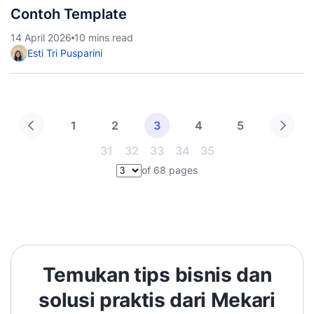
Contoh Template
14 April 2026
10 mins read
Esti Tri Pusparini
1
2
3
4
5
31
32
33
34
35
of 68 pages
Pilih halaman
Temukan tips bisnis dan
solusi praktis dari Mekari