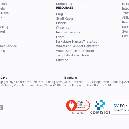
ps bisnis dan
tis dari Mekari
tak Blog secara gratis untuk
usif ke konten pilihan tentang
, dan sales untuk menjawab
!
i Pusparini
Klien Kami