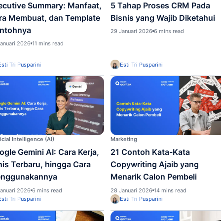
Esti Tri Pusparini
Esti 
Bisnis
CRM
Executive Summary: Manfaat,
5 Tah
Cara Membuat, dan Template
Bisni
Contohnya
29 Janu
29 Januari 2026
11 mins read
Esti Tri Pusparini
Esti 