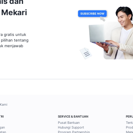
Customer
Marketi
Pelanggan Potensial:
Perbe
Pengertian, Karakteristik dan
Socia
Cara Mendapatkannya
28 Janu
28 Januari 2026
6 mins read
Esti Tri Pusparini
Esti 
11
12
13
14
15
16
17
18
19