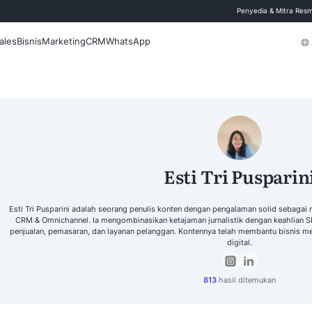
 Blog
Fitur
Sales
Bisnis
Marketing
CRM
WhatsApp
Cari
Es
Esti Tri Pusparini adalah seorang penulis konten
CRM & Omnichannel. Ia mengombinasikan ketajam
penjualan, pemasaran, dan layanan pelanggan. Kon