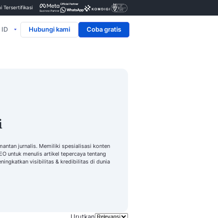
Penyedia & Mitra Resmi Tersertifikasi
ID
Hubungi kami
ti Tri Pusparini
 dengan pengalaman solid sebagai mantan jurnalis. Memiliki spesialis
an jurnalistik dengan keahlian SEO untuk menulis artikel tepercaya
tennya telah membantu bisnis meningkatkan visibilitas & kredibilitas
digital.