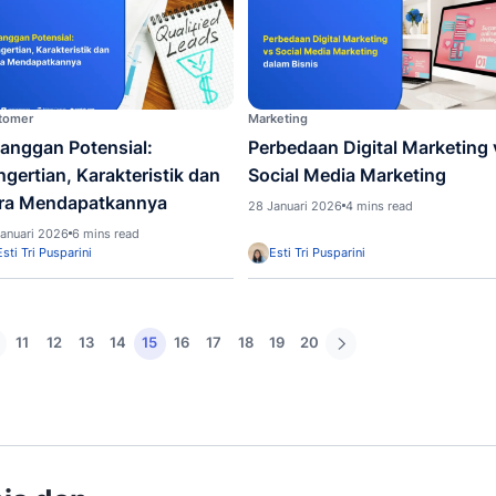
Artificial Intelligence (AI)
Marketi
Google Gemini AI: Cara Kerja,
21 Co
Jenis Terbaru, hingga Cara
Copyw
Menggunakannya
Menar
29 Januari 2026
6 mins read
28 Janu
Esti Tri Pusparini
Esti 