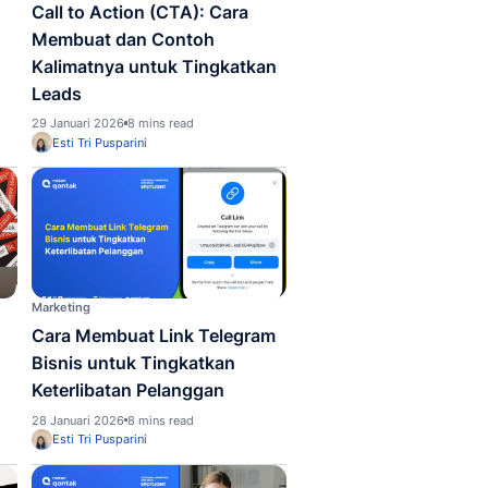
Tri Pusparini
Esti Tri Pusparini
Marketing
ap Proses CRM Pada
Call to Action (CTA
s yang Wajib Diketahui
Membuat dan Cont
Kalimatnya untuk T
ari 2026
6 mins read
Leads
29 Januari 2026
8 mins read
Tri Pusparini
Esti Tri Pusparini