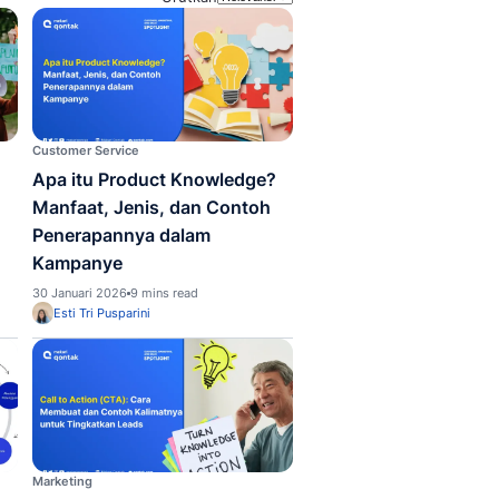
813
hasil ditemukan
Urut
ng
Customer Service
ntoh Kalimat Promosi
Apa itu Product K
if yang Mendatangkan
Manfaat, Jenis, da
nggan
Penerapannya dal
Kampanye
ari 2026
4 mins read
30 Januari 2026
9 mins read