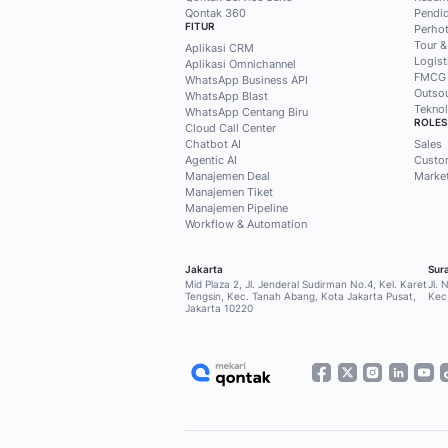
Temukan ti
solusi prak
Qontak
Subscribe Mekari Qon
dapatkan akses ekskl
customer, marketing
kebutuhan Anda.
Subscribe sekarang
Home
Blog
Arsip untuk Esti Tr