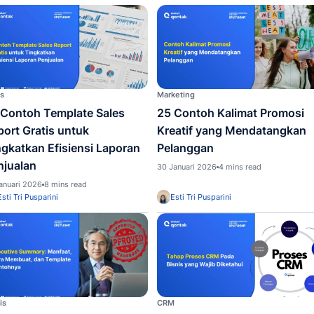
kait sales
Sales
Marketi
10 Contoh Template Sales
25 Co
Report Gratis untuk
Kreat
Tingkatkan Efisiensi Laporan
Pela
Penjualan
30 Janu
31 Januari 2026
8 mins read