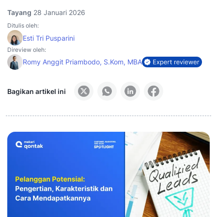
Tayang
28 Januari 2026
Ditulis oleh:
Esti Tri Pusparini
Direview oleh:
Romy Anggit Priambodo, S.Kom, MBA
Bagikan artikel ini