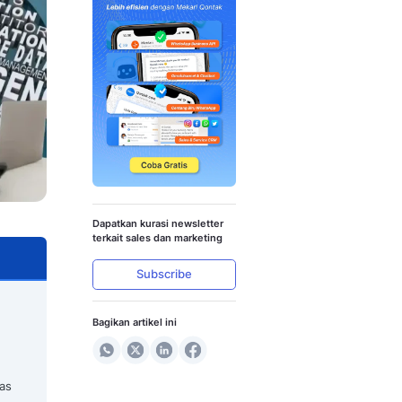
t, Jenis, dan Strateginya
Dapatkan kura
terkait sales 