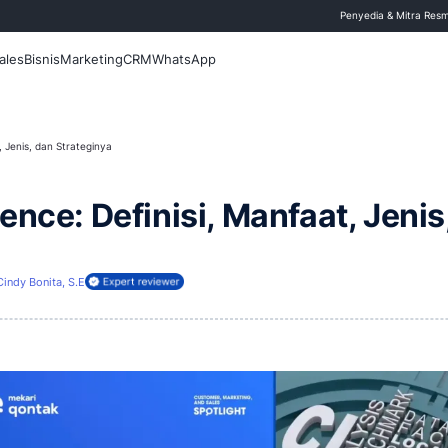
 Blog
Fitur
Sales
Bisnis
Marketing
CRM
WhatsApp
: Definisi, Manfaat, Jenis, dan Strateginya
telligence: Definisi, Ma
4 April 2026
Cindy Bonita, S.E
ireview oleh: