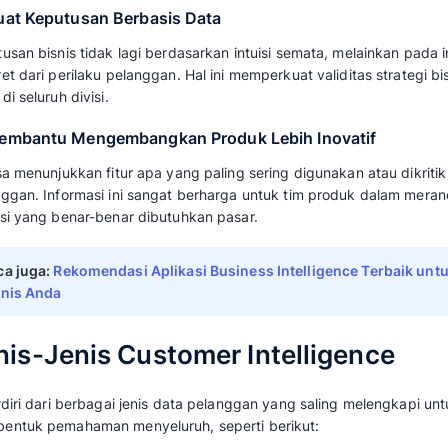
Manfaat Customer Intel
Bisnis
Adopsi
customer intelligence
pada bisnis An
keuntungan seperti berikut:
1. Meningkatkan Angka Penjualan
CI membantu Anda memahami produk mana y
pelanggan tertentu dan kapan waktu terbaik 
membuat strategi penjualan menjadi lebih tera
Baca juga:
Mengenal Pentingnya Sales Int