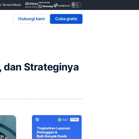
Penyedia & Mitra Resmi Tersertifikasi
Hubungi kami
nfaat, Jenis, dan Strate