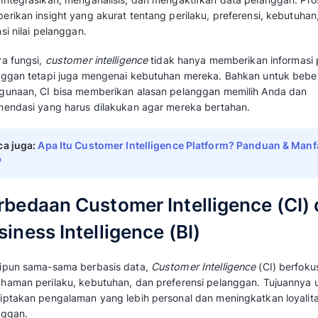
secara manual. Padahal proses ini berisiko bes
diolah.
Pelajari selengkapnya mengenai apa itu
custo
cara kerjanya pada artikel di bawah ini.
Apa Itu Customer Intell
Customer Intelligence
(CI) adalah proses sis
mengintegrasikan, menganalisis, dan mengakt
memberikan insight yang akurat tentang peril
potensi nilai pelanggan.
Secara fungsi,
customer intelligence
tidak ha