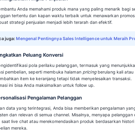
Data pelanggan (interaksi
Jenis data
transaksi, opini, perilaku
digital)
Personalisasi layanan,
Tujuan
peningkatan retensi &
loyalitas pelanggan
Pendekatan
Real-time dan prediktif
waktu
Segmentasi pelanggan,
Contoh aplikasi
scoring lead, rekomendas
produk
Baca juga:
Contoh Penerapan Business In