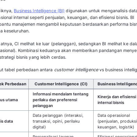
pelanggan tetapi juga mengenai kebutuhan 
penggunaan, CI bisa memberikan alasan pel
rekomendasi yang harus dilakukan agar mere
Baca juga:
Apa Itu Customer Intelligence
CIP
Perbedaan Customer Inte
Business Intelligence (B
Meskipun sama-sama berbasis data,
Customer
pemahaman perilaku, kebutuhan, dan prefere
menciptakan pengalaman yang lebih personal
pelanggan.