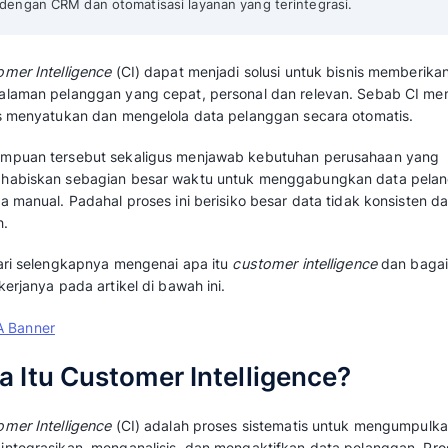
Mekari Qontak Highlights
Customer Intelligence
(CI) membantu
bisn
kebutuhan pelanggan secara otomatis dan 
CI mendorong peningkatan penjualan
, kon
pengembangan produk yang relevan.
Gunakan Mekari Qontak
untuk mengelolan
dengan CRM dan otomatisasi layanan yang 
Customer Intelligence
(CI) dapat menjadi sol
pengalaman pelanggan yang cepat, personal
bisnis menyatukan dan mengelola data pelan
Kemampuan tersebut sekaligus menjawab ke
menghabiskan sebagian besar waktu untuk 