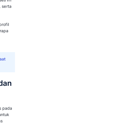
ar data tidak konsisten dan sulit
mer intelligence
dan bagaimana
igence?
tematis untuk mengumpulkan,
ifkan data pelanggan. Proses ini
aku, preferensi, kebutuhan, serta
nya memberikan informasi profil