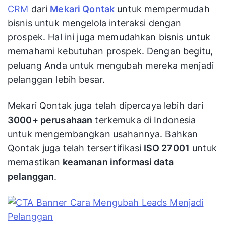
Terlebih apabila pelanggan tersebut bisa diubah
menjadi
loyal
terhadap brand Anda.
Namun perlu dicatat, pada point cara mengubah
leads menjadi pelanggan di atas harus
melakukan pendekatan personal. Oleh karena
itu, Anda perlu memahami setiap prospek agar
berhasil mendekati mereka.
Sebagian besar bisnis menggunakan
aplikasi
CRM
dari
Mekari Qontak
untuk mempermudah
bisnis untuk mengelola interaksi dengan
prospek. Hal ini juga memudahkan bisnis untuk
memahami kebutuhan prospek. Dengan begitu,
peluang Anda untuk mengubah mereka menjadi
pelanggan lebih besar.