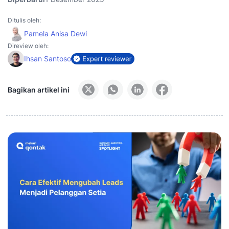
Ditulis oleh:
Pamela Anisa Dewi
Direview oleh:
Ihsan Santoso
Bagikan artikel ini