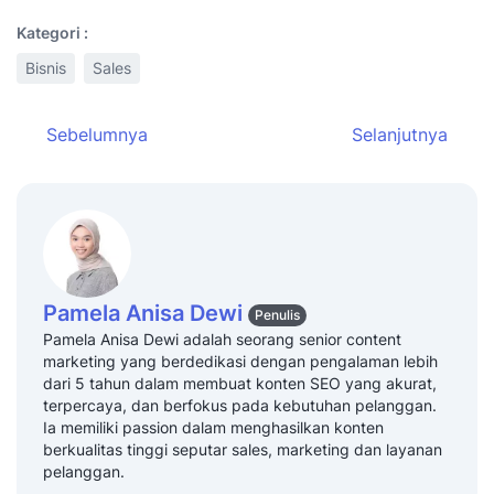
Mekari Qontak juga telah dipercaya lebih dari
3000+ perusahaan
terkemuka di Indonesia
untuk mengembangkan usahannya. Bahkan
Qontak juga telah tersertifikasi
ISO 27001
untuk
memastikan
keamanan informasi data
pelanggan
.
Kategori :
Bisnis
Sales
Sebelumnya
Selanjutnya