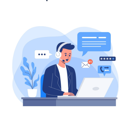
Coba tanyakan ke prospek Anda apakah
mereka siap untuk memulai penjualan.
Perhatikan berapa banyak mereka mengatakan
“ya.” Mereka tidak akan sampai sejauh ini jika
mereka tidak memiliki minat awal untuk menjadi
pelanggan. Jika Anda tidak bertanya, pesaing
Anda yang akan melakukannya.
6. Follow up