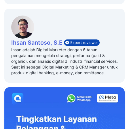
Pamela Anisa Dewi
Penulis
Pamela Anisa Dewi adalah seorang senior content
marketing yang berdedikasi dengan pengalaman lebih
dari 5 tahun dalam membuat konten SEO yang akurat,
terpercaya, dan berfokus pada kebutuhan pelanggan.
Ia memiliki passion dalam menghasilkan konten
berkualitas tinggi seputar sales, marketing dan layanan
pelanggan.
Ihsan Santoso, S.E
Ihsan adalah Digital Marketer dengan 6 tahun