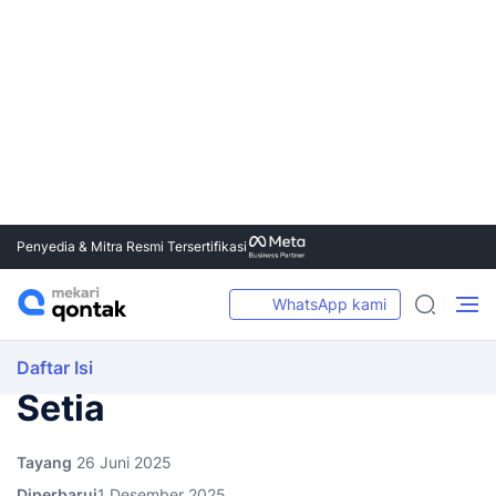
Penyedia & Mitra Resmi Tersertifikasi
WhatsApp kami
Daftar Isi
Home
Blog
10 Cara Efektif Mengubah Leads Menjadi Pelanggan Setia
Bisnis
6 mins read
10 Cara Efektif Mengubah
Leads Menjadi Pelanggan
Setia
Tayang
26 Juni 2025
Diperbarui
1 Desember 2025