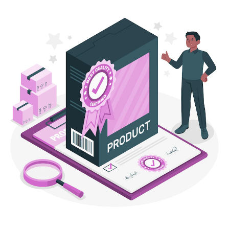
testimoni dari pelanggan lainnya. Kemudian
bagikan testimoni tersebut ke channel
pemasaran bisnis Anda. Hal ini membantu Anda
untuk membangun kepercayaan calon
pelanggan.
10. Tawarkan Diskon atau
Free
Trial
Produk