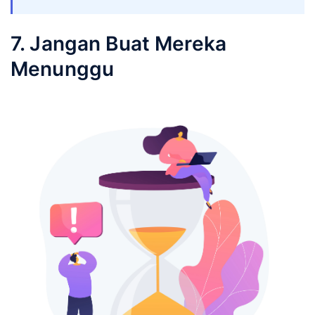
Semua prospek yang Anda hasilkan harus
segera dihubungi dan ditindaklanjuti dengan
segera. Ketika Anda terus-menerus
menghubungi mereka, semakin membuka
peluang untuk mengubahnya menjadi
pelanggan.
Baca juga: 
Cara Mudah Follow Up Customer 
sampai Close Deal!
7. Jangan Buat Mereka
Menunggu