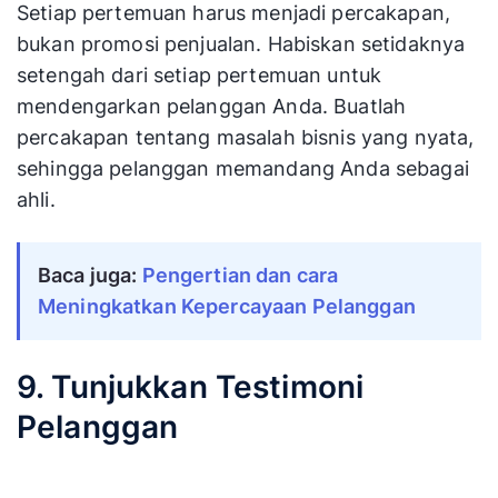
Ada istilah beredar bahwa orang membeli
orangnya dulu, baru kemudian produknya.
Karena itu, Anda harus selalu bersikap tulus dan
ramah. Berbicara yang sebenarnya
memudahkan untuk mendapatkan kepercayaan
orang, jadi lakukan percakapan yang nyata dan
jujur ​​dengan mereka.
Setiap pertemuan harus menjadi percakapan,
bukan promosi penjualan. Habiskan setidaknya
setengah dari setiap pertemuan untuk
mendengarkan pelanggan Anda. Buatlah
percakapan tentang masalah bisnis yang nyata,
sehingga pelanggan memandang Anda sebagai
ahli.