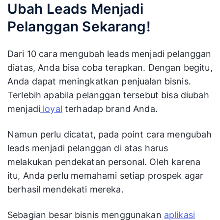
hanya dimintai alamat email dan sedikit info
personal. Anda bisa menampilan penawaran ini
di laman
landing page
. Sebab
landing page
akan
terus ada di
website
tanpa ada batasan waktu.
Baca juga:
Rekomendasi Software Leads
Management System Terbaik
Ubah Leads Menjadi
Pelanggan Sekarang!
Dari 10 cara mengubah leads menjadi pelanggan
diatas, Anda bisa coba terapkan. Dengan begitu,
Anda dapat meningkatkan penjualan bisnis.