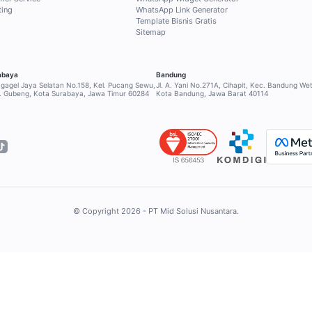
!
ge 47
INDUSTRI
SERVICE & BA
Ritel
Pusat Bantuan
Keuangan
Hubungi Supp
Kesehatan
Program Part
Pendidikan
Komunitas
RESOURCES
Perhotelan
Tour & Travel
Blog
Logistik
Studi Kasus