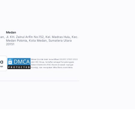
NTUAN
PERUSAHAAN
Tentang Mekari Qontak
ort
Produk Mekari lainnya
nership
Mengapa Mekari Qontak?
Harga
Integrasi
Trust Center
Afiliasi Strategis