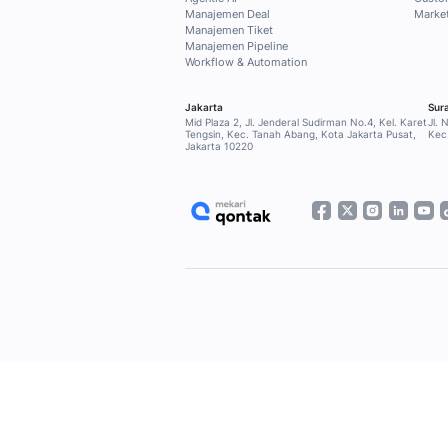
kebutuhan Anda.
Subscribe sekarang
Home
Blog
Artikel Terbaru
Pa
SOLUSI
Qontak Broadcast
Qontak Sales Suite
Qontak Service Suite
Qontak 360
FITUR
Aplikasi CRM
Aplikasi Omnichannel