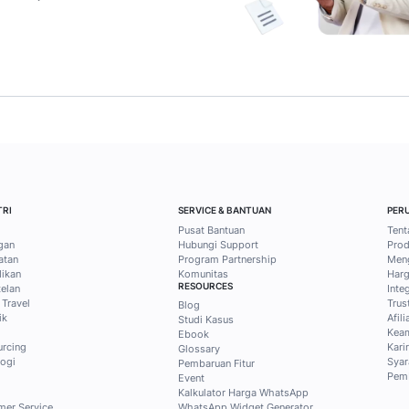
41
42
43
44
45
46
47
48
49
ps bisnis dan
tis dari Mekari
tak Blog secara gratis untuk
usif ke konten pilihan tentang
, dan sales untuk menjawab