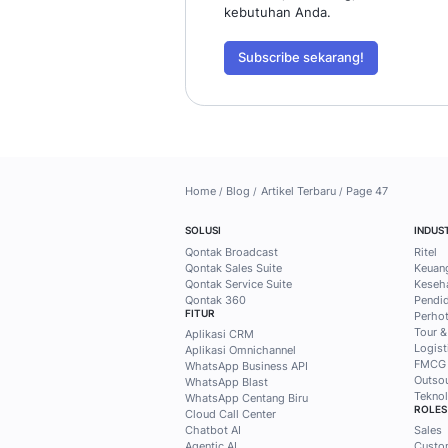
Temukan ti
solusi prak
Qontak
Subscribe Mekari Qon
dapatkan akses ekskl
customer, marketing