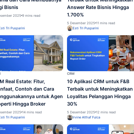
Chatbot
Omnich
kait sales
Chatbot Facebook: Fitur
10 Ap
Utama dan Cara Membuatnya
Terba
bagi Bisnis
Answe
1.70
5 Desember 2025
9 mins read
5 Desem
Esti Tri Pusparini
Esti 
CRM
CRM