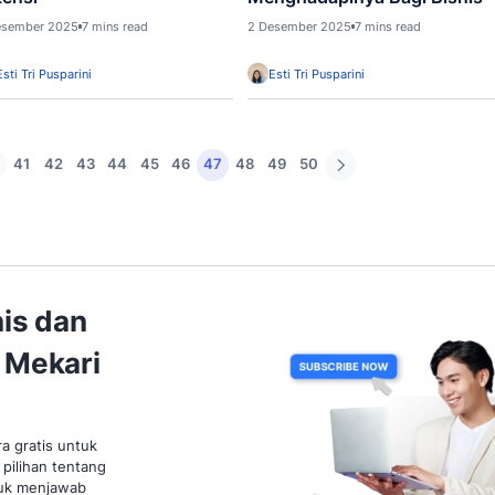
4 Desember 2025
7 mins read
3 Desem
Esti Tri Pusparini
Esti 
Bisnis
Custom
10 Cara Menarik Pelanggan
10 Tr
untuk Tingkatkan Akuisisi dan
2026 
Retensi
Mengh
3 Desember 2025
7 mins read
2 Desem
Esti Tri Pusparini
Esti 