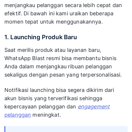
menjangkau pelanggan secara lebih cepat dan
efektif. Di bawah ini kami uraikan beberapa
Kredibilitas
Tinggi — pelanggan lebih percay
momen tepat untuk menggunakannya.
Merek
pesan datang dari akun resmi bisn
1. Launching Produk Baru
Sedikit lebih tinggi, tetapi seband
Biaya
dengan keamanan dan legalitasny
Saat merilis produk atau layanan baru,
WhatsApp Blast resmi bisa membantu bisnis
Anda dalam menjangkau ribuan pelanggan
sekaligus dengan pesan yang terpersonalisasi.
Notifikasi launching bisa segera dikirim dari
akun bisnis yang terverifikasi sehingga
kepercayaan pelanggan dan
engagement
pelanggan
meningkat.