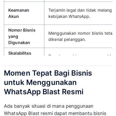
Keamanan
Terjamin legal dan tidak melangg
Akun
kebijakan WhatsApp.
Nomor Bisnis
Menggunakan nomor bisnis tetap
yang
dikenal pelanggan.
Digunakan
Skalabilitas
Dapat mengirim pesan massal ke 
dan Batasan
kontak tanpa risiko pemblokiran.
Kirim
Momen Tepat Bagi Bisnis
Mendukung
auto reply
,
chatbot AI
Fitur Interaktif
untuk Menggunakan
integrasi CRM untuk
lead nurturin
WhatsApp Blast Resmi
Pelaporan dan
Tersedia
dashboard
analitik leng
Analitik
mengukur performa kampanye.
Ada banyak situasi di mana penggunaan
Integrasi
Terhubung dengan CRM, omnichan
WhatsApp Blast resmi dapat membantu bisnis
Sistem
aplikasi bisnis seperti Jurnal & Ta