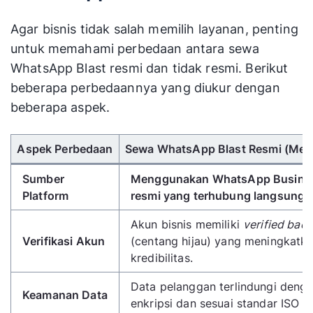
Agar bisnis tidak salah memilih layanan, penting
untuk memahami perbedaan antara sewa
WhatsApp Blast resmi dan tidak resmi. Berikut
beberapa perbedaannya yang diukur dengan
beberapa aspek.
Gunakan tombol panah kiri/kanan untuk menggulir 
Aspek Perbedaan
Sewa WhatsApp Blast Resmi (Meka
Sumber
Menggunakan WhatsApp Busines
Platform
resmi yang terhubung langsung 
Akun bisnis memiliki
verified bad
Verifikasi Akun
(centang hijau) yang meningkatk
kredibilitas.
Data pelanggan terlindungi denga
Keamanan Data
enkripsi dan sesuai standar ISO 2