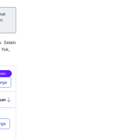
snis menghubungkan berbagai
latform terpadu. Hal ini
rbarui data secara otomatis.
channel secara manual sangat
esalahan yang membuat pelanggan
ugikan dan menurunkan kredibilitas
, banyak bisnis saat ini memilih
.
ent software dapat menghemat
 manual sekaligus meningkatkan