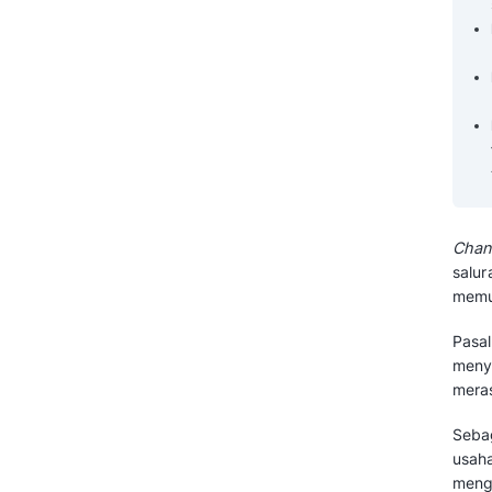
Dapatkan Channel Management
Software Terbaik Sekarang!
Pertanyaan yang Sering Diajukan
tentang Channel Management
Software (FAQ)