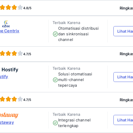
Pada artikel kali ini kami merekomendasikan 1
itu kami juga mempertegas alasan Anda untuk
pelajari selengkapnya pada ulasan dibawah in
Terbaik Karen
Terintegras
Mekari Qontak
otomatis & 
4.9/5
Terbaik Karen
Direct chan
OwnerRez
integration
automation