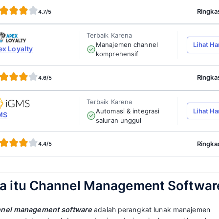
4.8/5
Terbaik Karen
Otomatisasi
eZee Centrix
dan sinkron
channel
4.7/5
Terbaik Karen
Solusi otom
Hostify
multi-chan
tepercaya
4.7/5