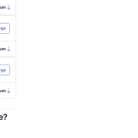
Ringkasan
a
 distribusi
Lihat Harga
isasi
Ringkasan
a
atisasi
Lihat Harga
nel
Ringkasan