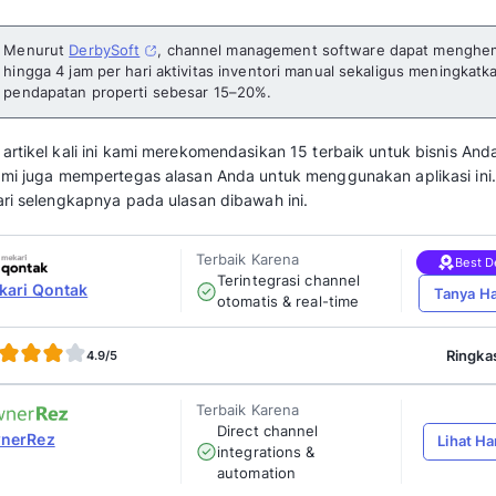
Channel management software
membantu bi
saluran penjualan dan pemasaran dalam satu p
memudahkan bisnis dalam melacak dan mempe
Pasalnya pengelolaan bisnis dengan banyak 
menyulitkan. Bahkan rentan sekali terjadi k
merasa kecewa.
Sebagai pelaku bisnis, tentu hal ini bisa mer
usaha Anda di mata pelanggan. Oleh karena itu
menggunakan channel management software
Menurut
DerbySoft
, channel managem
hingga 4 jam per hari aktivitas inventori
pendapatan properti sebesar 15–20%.