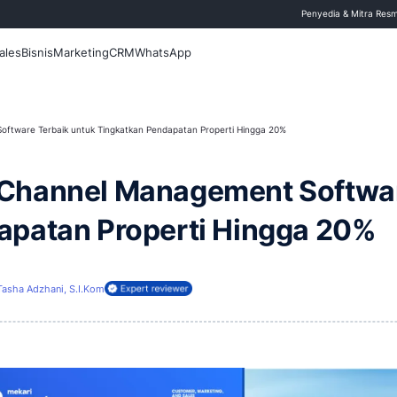
 Blog
Fitur
Sales
Bisnis
Marketing
CRM
WhatsApp
nel Management Software Terbaik untuk Tingkatkan Pendapatan Properti
dasi Channel Manageme
 Pendapatan Properti 
0 Juni 2026
Tasha Adzhani, S.I.Kom
ireview oleh: