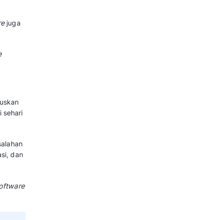
Ringkasan
ement Software?
angkat lunak manajemen
i penjual sampai ke pelanggan.
dan pemasaran melalui berbagai
a untuk mengelola volume
bagai sumber. Platform ini juga
or
untuk memutuskan kebijakan