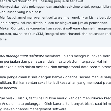
15 Rekomendasi Channel Management Software Terbaik untu
Mekari Qontak Highlights
Channel management software
membantu 
saluran penjualan & pemasaran dalam satu
Mengotomatisasi proses penjualan dan pe
seperti overbooking atau peluang penjuala
Menyediakan data pelanggan
dan
analisis 
keputusan yang lebih baik.
Manfaat channel management software
: 
lebih banyak saluran distribusi dan meni
Mekari Qontak
direkomendasikan sebagai
teratas,
tawarkan fitur CRM, integrasi omn
time.