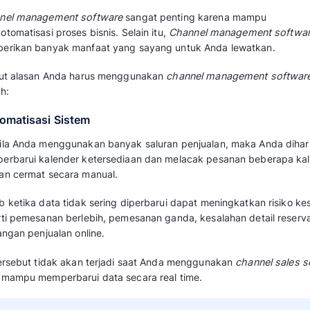
4.4/5
Apa itu Channel Manag
Channel management software
adalah per
hubungan untuk melacak barang dan jasa dar
Aplikasi ini
mengotomatisasi proses penjualan
saluran.
Channel management software memandu And
transaksi yang tinggi, menerima data dari ber
dapat digunakan untuk
analisis tarif kompetit
pemasaran Anda yang sesuai.