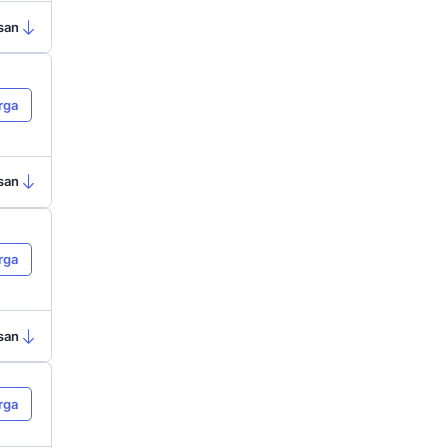
5 terbaik untuk bisnis Anda. Selain
 menggunakan aplikasi ini. Yuk,
i.
a
Best Deals
i channel
Tanya Harga
real-time
Ringkasan
a
nel
Lihat Harga
s &