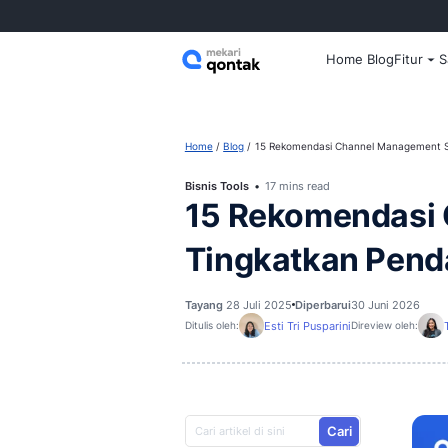
Home
Home
Blog
15 Rekomendasi Chan
Bisnis Tools
17 mins read
15 Rekomen
Tingkatkan
Tayang
28 Juli 2025
Diperbarui
3
Esti Tri Pusparini
Ditulis oleh:
D