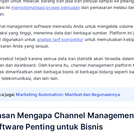
Terbaik Karen
Integrasi c
Hostaway
terlengkap
4.7/5
Terbaik Karen
Manajemen
Apex Loyalty
komprehens
4.6/5
Terbaik Karen
Automasi & 
iGMS
saluran un