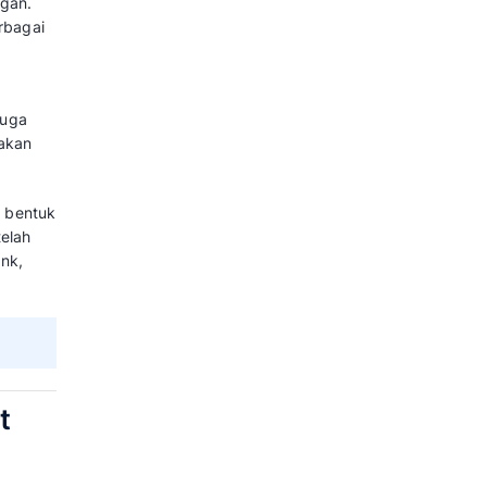
a
hannel
Lihat Harga
Ringkasan
a
 channel
Lihat Harga
if
Ringkasan
a
integrasi
Lihat Harga
ggul