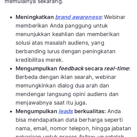
memulainya sekarang.
Meningkatkan
brand awareness
:
Webinar
memberikan Anda panggung untuk
menunjukkan keahlian dan memberikan
solusi atas masalah audiens, yang
berbanding lurus dengan peningkatan
kredibilitas merek.
Mengumpulkan
feedback
secara
real-time
:
Berbeda dengan iklan searah, webinar
memungkinkan dialog dua arah dan
mendengar langsung opini audiens dan
menjawabnya saat itu juga.
Mengumpulkan
leads
berkualitas:
Anda
bisa mendapatkan data berharga seperti
nama, email, nomor telepon, hingga jabatan
pekerjaan untuk proses
follow-up
setelah