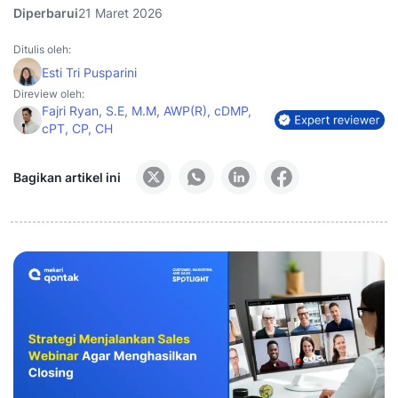
Diperbarui
21 Maret 2026
Ditulis oleh:
Esti Tri Pusparini
Direview oleh:
Fajri Ryan, S.E, M.M, AWP(R), cDMP,
cPT, CP, CH
Bagikan artikel ini