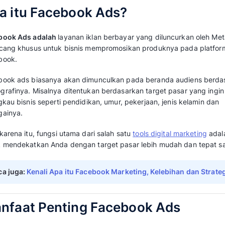
Banyak pebisnis yang sudah berinvestasi di
d
bingung mengapa iklan mereka tidak mengha
mungkin ada pada pemahaman yang belum me
Lebih dari sekadar menaikkan iklan, platfo
menargetkan audiens yang sangat spesifik d
untuk mencapai hasil maksimal.
Pahami lebih lanjut tentang Facebook Ads, d
strategi sukses untuk optimasinya pada ulasan
Apa itu Facebook Ads?
Facebook Ads adalah
layanan iklan berbaya