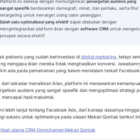
Facebook Ads: Pengertian, Cara Kerja, 
Mekari Qontak Highlights
Facebook Ads adalah
platform iklan berba
bermanfaat untuk mempromosikan produk
bisnis.
Platform ini bekerja dengan memungkink
sangat spesifik
berdasarkan demografi, mina
retargeting untuk menarget ulang calon p
Salah satu optimalisasi yang efektif
dapat 
mengintegrasikan platform iklan dengan
s
prospek secara efektif.