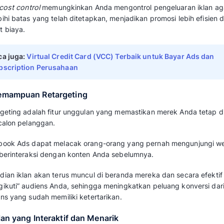
Selain itu, dalam hal ini pihak Meta juga m
mengatur waktu muncul dan berakhirnya iklan
Baca juga:
Advertising: Pengertian, Tujuan,
Contohnya
2. Membangun Brand Awareness
Facebook Ads mempermudah proses
brandi
jangkauan miliaran pengguna di seluruh duni
mempromosikan produk atau layanan tanpa b
Semakin sering audiens melihat iklan Anda, 
yang terbentuk, yang pada akhirnya akan me
pertumbuhan bisnis.