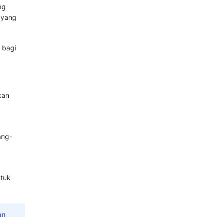
an produknya pada platform
da beranda audiens berdasarkan
an target pasar yang ingin
kerjaan, jenis kelamin dan
tools digital marketing
adalah
 lebih mudah dan tepat sasaran.
ing, Kelebihan dan Strateginya
ook Ads