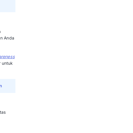
an strategi optimasi, penting
di alat digital marketing yang
ok Ads yang paling krusial bagi
mpuannya dalam menargetkan
 menentukan target pasar
erilaku online mereka.
kan ditampilkan kepada orang-
roduk atau layanan Anda,
ampaign
.