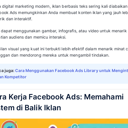
Baca juga:
Cara Jualan Online Laris Manis
3. Biaya Beriklan Terkendali
Berbeda dengan platform iklan lain, Facebook
penuh dalam hal anggaran. Anda bisa mengatu
kampanye sesuai dengan budget yang tersed
Fitur
cost control
memungkinkan Anda mengont
melebihi batas yang telah ditetapkan, menjadi
hemat biaya.
Baca juga:
Virtual Credit Card (VCC) Terb
Subscription Perusahaan