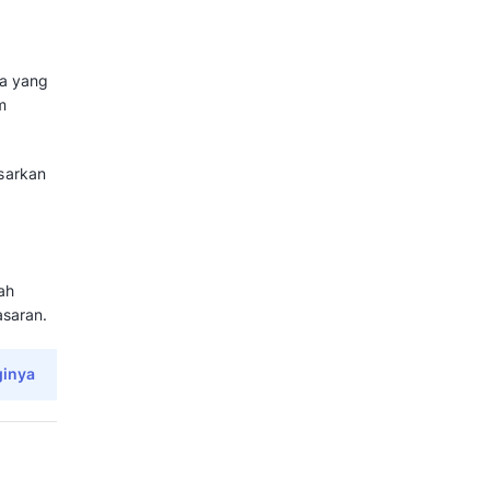
igital marketing
, tetapi sering kali
silkan konversi. Jawabannya
ndalam terkait Facebook Ads.
rm ini menawarkan kemampuan
an mengoptimasi strategi promosi
ari konsep dasarnya hingga
 Mekari Qontak berikut ini.
r yang diluncurkan oleh Meta yang