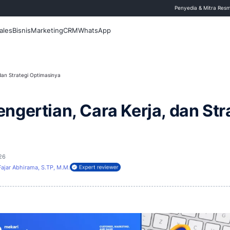
 Blog
Fitur
Sales
Bisnis
Marketing
CRM
WhatsApp
tian, Cara Kerja, dan Strategi Optimasinya
s: Pengertian, Cara Ker
ya
rbarui
22 Juni 2026
Fajar Abhirama, S.TP, M.M.
ireview oleh: