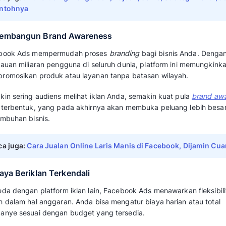
Sebelum melangkah lebih jauh ke cara kerja d
untuk memahami mengapa Facebook Ads menja
begitu esensial.
Berikut adalah beberapa fungsi utama Facebo
pertumbuhan bisnis Anda.
1. Penargetan Audiens yang Akurat
Kekuatan utama Facebook Ads adalah kema
audiens dengan sangat spesifik. Anda dapat
berdasarkan demografi, minat, usia, bahkan p
Dengan penargetan yang tepat, iklan Anda a
orang yang paling mungkin tertarik dengan p
sehingga meningkatkan
efektivitas
digital c