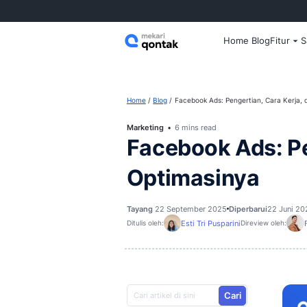
Home
Home
Blog
Facebook Ads: Penger
Marketing
6 mins read
Facebook Ad
Optimasin
Tayang
22 September 2025
Dipe
Esti Tri Pusparini
Ditulis oleh:
D