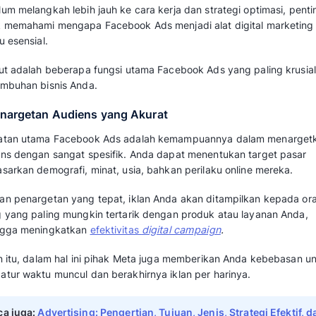
dirancang khusus untuk bisnis mempromosik
Facebook.
Facebook ads biasanya akan dimunculkan pa
demografinya. Misalnya ditentukan berdasark
dijangkau bisnis seperti pendidikan, umur, pe
sebagainya.
Oleh karena itu, fungsi utama dari salah satu
untuk mendekatkan Anda dengan target pasar
Baca juga: 
Kenali Apa itu Facebook Market
Manfaat Penting Faceb