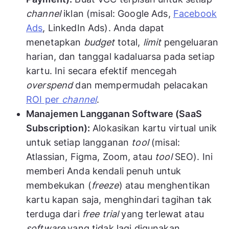
channel
iklan (misal: Google Ads,
Facebook
Ads
, LinkedIn Ads). Anda dapat
menetapkan
budget
total,
limit
pengeluaran
harian, dan tanggal kadaluarsa pada setiap
kartu. Ini secara efektif mencegah
overspend
dan mempermudah pelacakan
ROI per
channel
.
Manajemen Langganan Software (SaaS
Subscription):
Alokasikan kartu virtual unik
untuk setiap langganan
tool
(misal:
Atlassian, Figma, Zoom, atau
tool
SEO). Ini
memberi Anda kendali penuh untuk
membekukan (
freeze
) atau menghentikan
kartu kapan saja, menghindari tagihan tak
terduga dari
free trial
yang terlewat atau
software
yang tidak lagi digunakan.