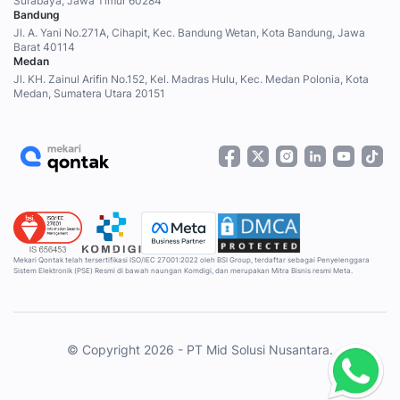
Surabaya, Jawa Timur 60284
Bandung
Jl. A. Yani No.271A, Cihapit, Kec. Bandung Wetan, Kota Bandung, Jawa
Barat 40114
Medan
Jl. KH. Zainul Arifin No.152, Kel. Madras Hulu, Kec. Medan Polonia, Kota
Medan, Sumatera Utara 20151
Mekari Qontak telah tersertifikasi ISO/IEC 27001:2022 oleh BSI Group, terdaftar sebagai Penyelenggara
Sistem Elektronik (PSE) Resmi di bawah naungan Komdigi, dan merupakan Mitra Bisnis resmi Meta.
© Copyright 2026 - PT Mid Solusi Nusantara.