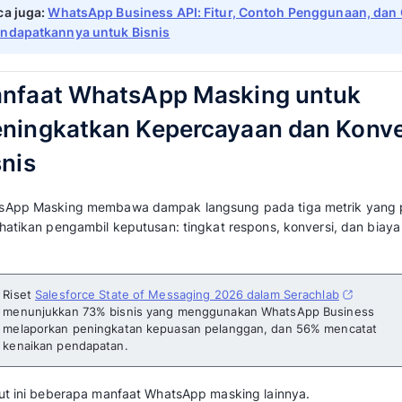
WhatsApp Business API. Berbeda dengan Wha
menampilkan nomor pada halaman
chat.
Selain itu, di sebelah nama bisnis terdapat t
menunjukkan akun terverifikasi. Kombinasi na
mendorong tingkat kepercayaan pelanggan 
adalah akun bisnis resmi.
WhatsApp Masking API memiliki berbagai fitur
yang mampu mengirim pesan masal tak terbat
tetap terkirim meski mereka tidak menyimpa
Nama bisnis Anda akan tampil sebagai pengi
konsumen terima secara bersamaan. Hal ini 
tools marketing
untuk menyebarkan informasi