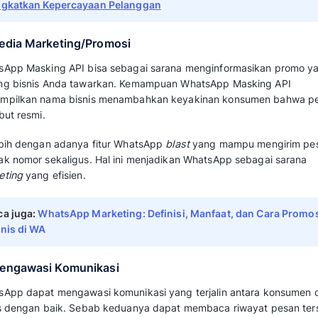
melaporkan peningkatan kepuasan pelan
kenaikan pendapatan.
Berikut ini beberapa manfaat WhatsApp maski
1. Membangun Kredibilitas di Mata Pel
WhatsApp Masking menampilkan nama bisnis A
(
Sender ID).
Hal ini menunjukkan profesiona
citra bisnis di mata konsumen.
Bisnis Anda juga akan terlihat lebih berkelas
Konsumen tidak akan lagi ragu setiap kali be
2. Melindungi Privasi Pelanggan
Kemunculan pesan dari WhatsApp
verified
ya