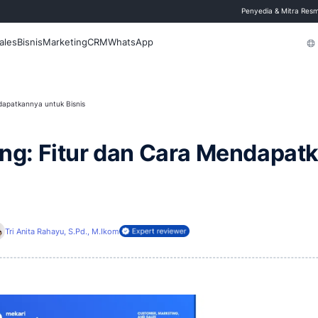
 Blog
Fitur
Sales
Bisnis
Marketing
CRM
WhatsApp
itur dan Cara Mendapatkannya untuk Bisnis
asking: Fitur dan Car
 Juli 2026
i
Tri Anita Rahayu, S.Pd., M.Ikom
Direview oleh: