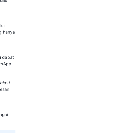
ing?
ang menampilkan nama bisnis
t tetap akan muncul meski
kun WA terverifikasi melalui