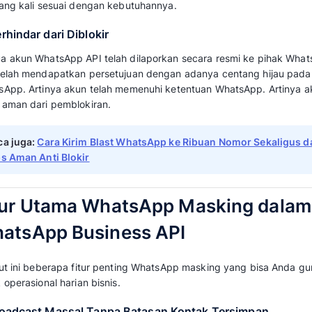
akan mengganggu aktivitas konsumen secara
mengenali nama pengirim pesan tersebut yan
Masking.
Rasa aman tersebut membuat pengalaman ber
Sekaligus meningkatkan kepercayaan setiap
Baca juga:
Cara Membuat WhatsApp Verifi
Tingkatkan Kepercayaan Pelanggan
3. Media Marketing/Promosi
WhatsApp Masking API bisa sebagai sarana 
sedang bisnis Anda tawarkan. Kemampuan W
menampilkan nama bisnis menambahkan key
tersebut resmi.