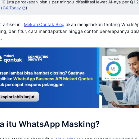
WhatsApp Masking: Fitur dan Cara Men
Ketika satu pesan promo Anda muncul di Wh
asing tanpa identitas, kemungkinan besar pes
dilaporkan sebagai spam.
Padahal WhatsApp sekarang menjadi tul
enterprise di Indonesia dan Asia Tenggar
10 juta percakapan bisnis per minggu difa
(
CX Today
).
Dalam artikel ini,
Mekari Qontak Blog
akan me
masking, dari fitur, cara mendapatkan hing
bisnis.