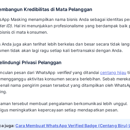
Baca juga:
WhatsApp Business API: Fitur
Mendapatkannya untuk Bisnis
Manfaat WhatsApp Mas
Meningkatkan Kepercay
Bisnis
WhatsApp Masking membawa dampak langsung
diperhatikan pengambil keputusan: tingkat re
lead.
Riset
Salesforce State of Messaging 202
menunjukkan 73% bisnis yang mengguna