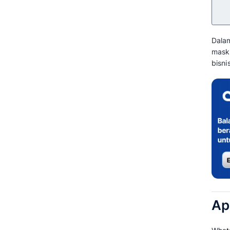
Masking di Berbagai Industri
Optimalkan Kepercayaan
Pelanggan dengan Fitur
WhatsApp Masking dari Mekari
Qontak!?
Pertanyaan yang Sering Diajukan
Tentang WhatsApp Masking
(FAQ)