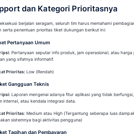
Sistem penyaringan otomatis menghilangkan
tugas. Staf bisa langsung menangani antrean
pelanggan yang sesuai dengan keahlian mere
Baca juga:
Cara Meningkatkan Produktivit
Layanan Pelanggan
3. Memberikan Visibilitas Real-Time ke
Label kategori yang jelas pada setiap tike
volume masalah secara langsung. Anda bisa m
muncul dan mengatur beban kerja agen berbas
4. Mempercepat First Response Time 
Tiket yang langsung teridentifikasi membuat 