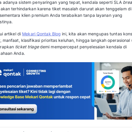
dalam
meningkatkan skalabilitas operasion
Pernahkah Anda menghitung berapa banyak
langganan hanya karena keluhan kritis merek
paling bawah?
Mengacu pada riset
Peak Support
, tim
memberikan first response time dalam wak
respons Anda lebih lambat dari standar t
alasan kuat untuk segera berpindah ke ko
Tanpa adanya sistem penyaringan yang tepat
tidak akan terhindarkan karena tiket masalah
FAQ, sementara klien premium Anda terabaik
semestinya.