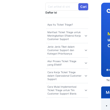
Irvine Althaf Fulca
Ditulis oleh:
Cari
Daftar isi
Apa Itu Ticket Triage?
Manfaat Ticket Triage untuk
Meningkatkan Efisiensi Kerja
Customer Support
Jenis-Jenis Tiket dalam
Customer Support dan
Kategori Prioritasnya
Alur Proses Ticket Triage
yang Efektif