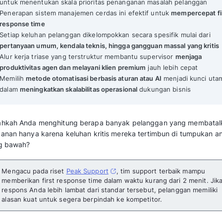
Ticket Triage: Proses, Jenis, dan Cara Mengimplementas
Mekari Qontak Highlights
Ticket triage adalah
proses penyaringan dan
untuk menentukan skala prioritas penang
Penerapan sistem manajemen cerdas ini e
response time
Setiap keluhan pelanggan dikelompokkan se
pertanyaan umum, kendala teknis, hingga 
Alur kerja triase yang terstruktur memban
produktivitas agen dan melayani klien pre
Memilih
metode otomatisasi berbasis atura