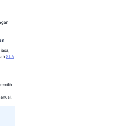
lasifikasi awal data yang
valuasi serta mengarahkan
satu platform sistem manajemen
lesaikan secara tepat waktu.
darurat rumah sakit, proses ini
ak sekadar diproses berdasarkan
rkan tingkat urgensi dampaknya
tuk Menyelesaikan Keluhan