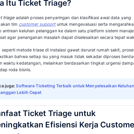
Melalui artikel di
Mekari Qontak Blog
ini, kit
dasar, manfaat, klasifikasi prioritas keluhan,
menerapkan
ticket triage
demi mempercepat p
perusahaan Anda.