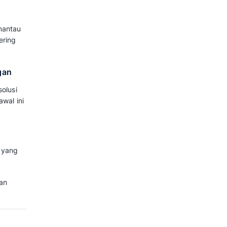
ntuk
 Kerja Customer
ra disiplin akan membawa
 operasi melalui lima keuntungan
a Kepercayaan Pelanggan
desak dari urusan admin biasa,
waktu. Hal ini dapat mencegah
SLA
nis Anda.
upport