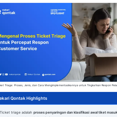
Gustanul Arifin, S.Sos.
Direview oleh: