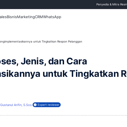
 Blog
Fitur
Sales
Bisnis
Marketing
CRM
WhatsApp
s, Jenis, dan Cara Mengimplementasikannya untuk Tingkatkan Respon Pela
ge: Proses, Jenis, dan C
mentasikannya untuk T
6 Agustus 2026