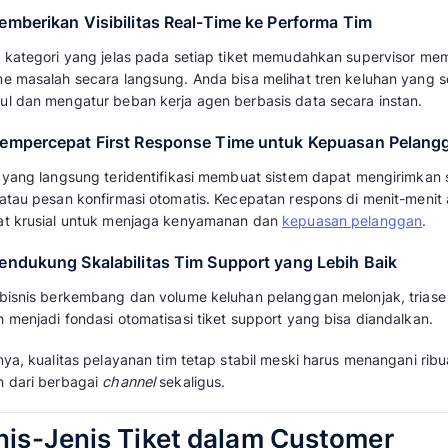
Manfaat Ticket Triage u
Meningkatkan Efisiensi
Support
Menerapkan pemetaan help desk triage seca
perubahan signifikan pada efisiensi kerja tim
berikut:
1. Mengurangi SLA Breach dan Menjag
Dengan memisahkan keluhan yang paling men
tim bisa fokus menyelesaikan keluhan tepat 
customer service
dan menjaga kredibilitas bis
2. Meningkatkan Produktivitas Agen S