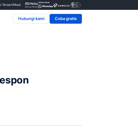
Penyedia & Mitra Resmi Tersertifikasi
Hubungi kami
nggan
ara
ingkatkan Respon