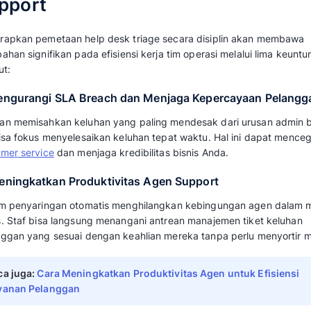
Apa Itu Ticket Triage?
Ticket triage
adalah proses penyaringan dan k
digunakan tim
customer support
untuk menge
setiap antrean keluhan pelanggan ke dalam 
terpusat agar penanganan masalah dapat dise
Sama seperti metode triase di instalasi gawat 
memastikan bahwa setiap isu yang masuk tid
urutan waktu kedatangan, melainkan berdasa
terhadap roda bisnis.
Baca juga:
Software Ticketing Terbaik un
Pelanggan Lebih Cepat