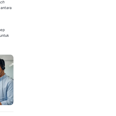
al
dukungan bisnis
 pelanggan yang membatalkan
a tertimbun di tumpukan antrean
 support terbaik mampu
tu kurang dari 2 menit. Jika
ersebut, pelanggan memiliki
mpetitor.
, kendala seperti SLA
breach
 darurat akan tenggelam di antara
an tanpa layanan yang