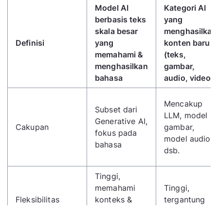
Model AI
Kategori AI
berbasis teks
yang
skala besar
menghasilkan
Definisi
yang
konten baru
memahami &
(teks,
menghasilkan
gambar,
bahasa
audio, video)
Mencakup
Subset dari
LLM, model
Generative AI,
Cakupan
gambar,
fokus pada
model audio,
bahasa
dsb.
Tinggi,
memahami
Tinggi,
Fleksibilitas
konteks &
tergantung
variasi
modalitas