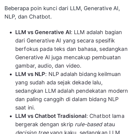
kalimat
Beberapa poin kunci dari LLM, Generative AI,
NLP, dan Chatbot.
ChatGPT,
GPT-4, Llama
Contoh
Midjourney,
3, Gemini
LLM vs Generative AI
: LLM adalah bagian
Sora
dari Generative AI yang secara spesifik
berfokus pada teks dan bahasa, sedangkan
Generative AI juga mencakup pembuatan
gambar, audio, dan video.
LLM vs NLP
: NLP adalah bidang keilmuan
yang sudah ada sejak dekade lalu,
sedangkan LLM adalah pendekatan modern
dan paling canggih di dalam bidang NLP
saat ini.
LLM vs Chatbot Tradisional
: Chatbot lama
bergerak dengan skrip
rule-based
atau
decision tree
yang kaku, sedangkan LLM