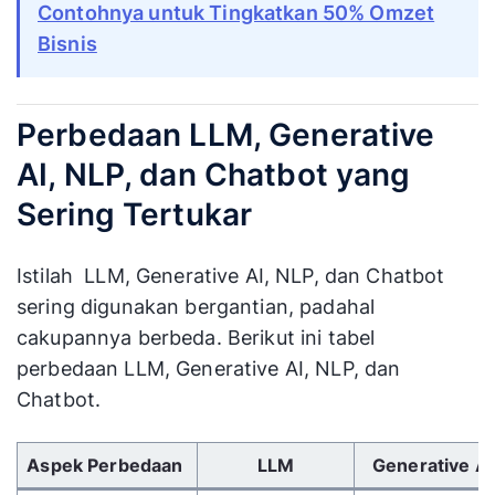
Contohnya untuk Tingkatkan 50% Omzet
Bisnis
Perbedaan LLM, Generative
AI, NLP, dan Chatbot yang
Sering Tertukar
Istilah LLM, Generative AI, NLP, dan Chatbot
sering digunakan bergantian, padahal
cakupannya berbeda. Berikut ini tabel
perbedaan LLM, Generative AI, NLP, dan
Chatbot.
Gunakan tombol panah kiri/kanan untuk menggulir 
Aspek Perbedaan
LLM
Generative AI