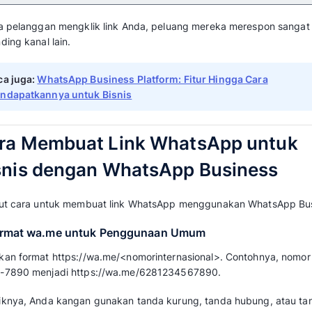
Apa Itu Link WhatsApp 
Link WhatsApp untuk bisnis adalah tautan (UR
pelanggan akan langsung membuka percakap
Anda. Bahkan ketika pelanggan belum menyi
Format dasarnya menggunakan domain wa.me
yang diikuti oleh nomor dalam format internas
Industri data menunjukkan WhatsApp mem
click-through rate kampanye berkisar 45–
umumnya hanya 2–8% (
SendWo
).