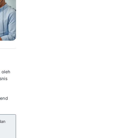
gan menghubungi bisnis dengan
e. Dengan begitu, bisnis bisa
an. Pengalaman pelanggan lebih
ontak Blog
memberikan panduan
a selengkapnya pada artikel