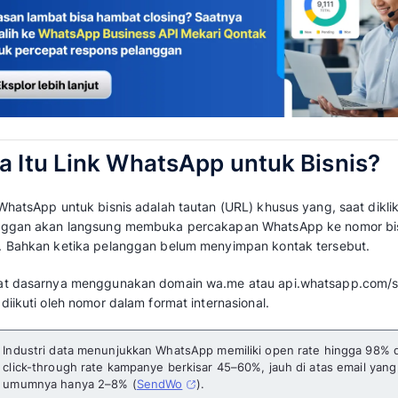
Link WhatsApp Business memudahkan pelang
klik tautan WA di bio media sosial atau websit
menjalin hubungan personal dengan pelangg
personal meningkatkan retensi hingga 20%.
Jika Anda tertarik membuat link WA,
Mekari Q
untuk membuat Link WhatsApp Busniess. Bac
berikut.