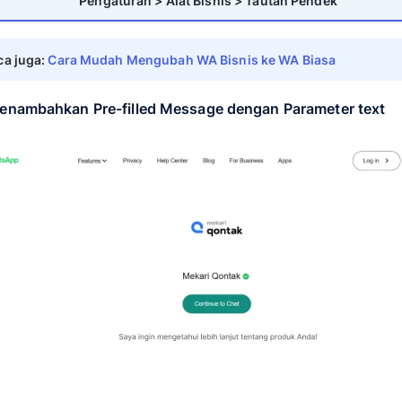
Beberapa tools marketing automation lama han
simpan sebagai cadangan untuk integrasi pih
3. Short Link dari Aplikasi WhatsApp 