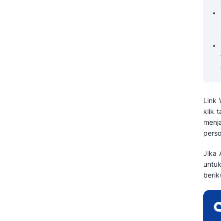
Tips Mengoptimalkan Link
WhatsApp untuk Bisnis agar
Konversi Meningkat
Tingkatkan Konversi Bisnis Anda
dengan Link WhatsApp
Terintegrasi dari Mekari Qontak
Pertanyaan yang Sering Diajukan
Tentang Cara Membuat Link
WhatsApp untuk Bisnis (FAQ)