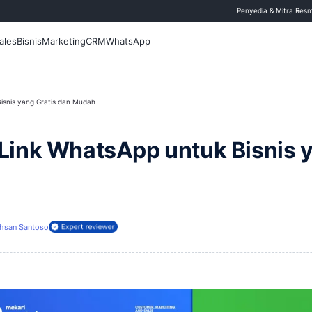
 Blog
Fitur
Sales
Bisnis
Marketing
CRM
WhatsApp
 WhatsApp untuk Bisnis yang Gratis dan Mudah
buat Link WhatsApp unt
30 Juni 2026
Ihsan Santoso
ireview oleh: