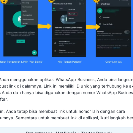
Gunakan format https://wa.me/<nomorinterna
3456-7890 menjadi https://wa.me/6281234
Sebaiknya, Anda kangan gunakan tanda kuru
plus, hanya angka.
Format ini paling tepat untuk ditempel di bio 
code cetak. Ringkas, mudah diingat, dan did
Baca juga:
Cara Mudah Membuat Link API 
2. Format api.whatsapp.com/send
Format https://api.whatsapp.com/send?pho
lama yang masih bekerja sempurna. Cocok ji
meminta format ini secara spesifik.