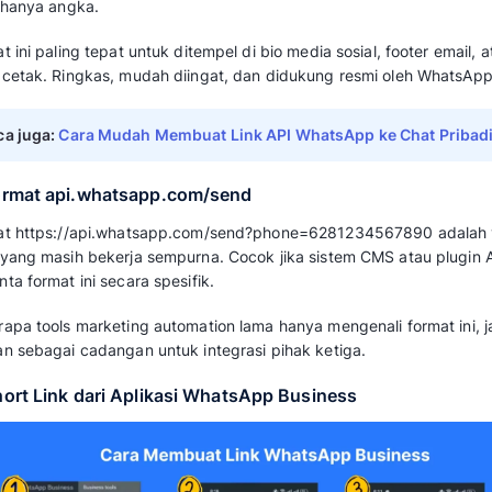
Ketika pelanggan mengklik link Anda, peluan
dibanding kanal lain.
Baca juga:
WhatsApp Business Platform: F
Mendapatkannya untuk Bisnis
Cara Membuat Link Wha
Bisnis dengan WhatsAp
Berikut cara untuk membuat link WhatsApp 
1. Format wa.me untuk Penggunaan U