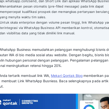
5 Cara Membuat Link WhatsApp untuk Bis
Mekari Qontak Highlights
Link WhatsApp untuk bisnis memungkinka
hanya dengan satu klik, tanpa harus meny
Ada tiga format link yang umum digunakan
api.whatsapp.com/send, dan Short Link da
Menambahkan pesan otomatis (pre-filled 
mempercepat kualifikasi prospek dan me
yang menyita waktu tim sales.
Untuk skala enterprise dengan volume pes
terintegrasi via WhatsApp Business API me
dan visibilitas data yang tidak dimiliki link 