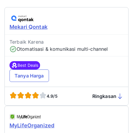
Mekari Qontak
Terbaik Karena
Otomatisasi & komunikasi multi-channel
Best Deals
Tanya Harga
Ringkasan
4.9/5
MyLifeOrganized