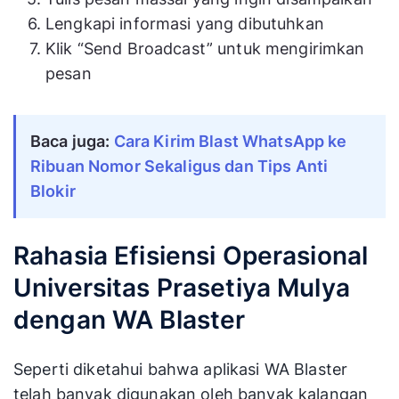
Login ke akun Qontak Omnichannel
Masuk ke menu Broadcast
Klik “Campaigns”
Klik “New campaign message”
Tulis pesan massal yang ingin disampaikan
Lengkapi informasi yang dibutuhkan
Klik “Send Broadcast” untuk mengirimkan
pesan
Baca juga: 
Cara Kirim Blast WhatsApp ke 
Ribuan Nomor Sekaligus dan Tips Anti 
Blokir
Rahasia Efisiensi Operasional