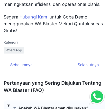
sama dengan Mekari Qontak.
Sebagai mitra resmi
WhatsApp API Mekari
Qontak
akan memandu Anda untuk
menggunakan WA Blaster secara aman. Selain
itu, Anda juga menikmati fitur lainnya untuk
meningkatkan efisiensi dan operasional bisnis.
Segera
Hubungi Kami
untuk Coba Demo
menggunakan WA Blaster Mekari Qontak secara
Gratis!
Kategori :
WhatsApp
Sebelumnya
Selanjutnya