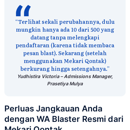
pengiriman melalui SMS dan Email. Hal ini
terlihat dari tingkat pesan yang dibaca dan
dibalas yang melonjak tinggi hingga 80%.
“Terlihat sekali perubahannya, dulu
mungkin hanya ada 10 dari 500 yang
datang tanpa melengkapi
pendaftaran (karena tidak membaca
pesan blast). Sekarang (setelah
menggunakan Mekari Qontak)
berkurang hingga setengahnya.”
Yudhistira Victoria – Admissions Manager,
Prasetiya Mulya