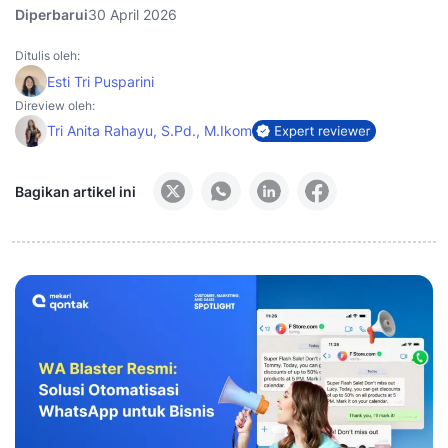
Diperbarui
30 April 2026
Ditulis oleh:
Esti Tri Pusparini
Direview oleh:
Tri Anita Rahayu, S.Pd., M.Ikom
Bagikan artikel ini