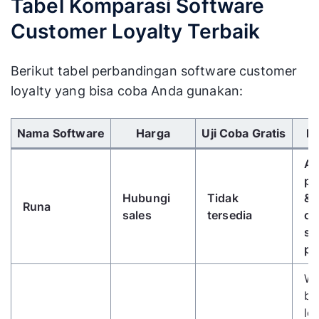
Tabel Komparasi Software
Customer Loyalty Terbaik
Berikut tabel perbandingan software customer
loyalty yang bisa coba Anda gunakan:
Gunakan tombol panah kiri/kanan untuk menggulir 
Nama Software
Harga
Uji Coba Gratis
Fi
AP
pa
Hubungi
Tidak
&
Runa
sales
tersedia
ot
se
pe
Wh
ba
lo