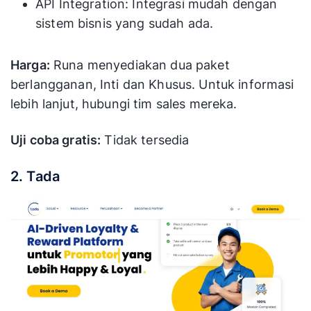
API Integration: Integrasi mudah dengan
ku
Hubungi
Tidak
sistem bisnis yang sudah ada.
Tapmango
in
sales
tersedia
PO
ka
Harga:
Runa menyediakan dua paket
ot
berlangganan, Inti dan Khusus. Untuk informasi
lebih lanjut, hubungi tim sales mereka.
Pr
be
Mulai
Tidak
pe
Uji coba gratis:
Tidak tersedia
Loyalti
$149/bulan
tersedia
pe
ot
2. Tada
pe
Lo
dig
st
Mulai
Loyalzoo
7 hari
in
$47/bulan
PO
no