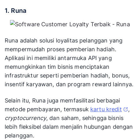
pe
1. Runa
in
mi
Pe
Runa adalah solusi loyalitas pelanggan yang
CX
CustomerGa
Hubungi
Demo gratis
CR
mempermudah proses pemberian hadiah.
uge
sales
ana
Aplikasi ini memiliki antarmuka API yang
ti
memungkinkan tim bisnis menciptakan
infrastruktur seperti pemberian hadiah, bonus,
Pr
be
insentif karyawan, dan program reward lainnya.
Mulai
po
Loyalty Gator
30 hari
$44/bulan
ha
Selain itu, Runa juga memfasilitasi berbagai
ana
metode pembayaran, termasuk
kartu kredit
,
ca
cryptocurrency
, dan saham, sehingga bisnis
Om
lebih fleksibel dalam menjalin hubungan dengan
loy
pelanggan.