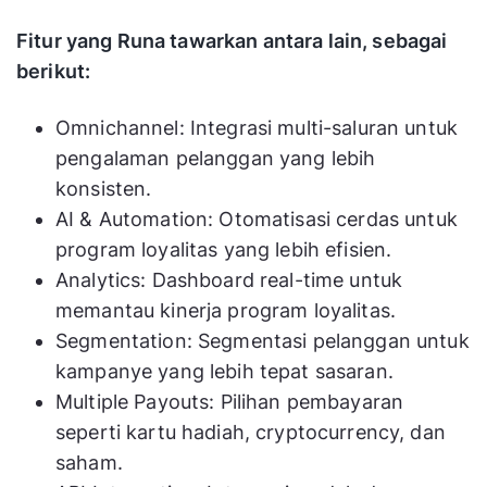
Mulai
Tidak
ref
Yotpo
$79/bulan
tersedia
tie
Fitur yang Runa tawarkan antara lain, sebagai
be
berikut:
da
Pr
Omnichannel: Integrasi multi-saluran untuk
ot
pengalaman pelanggan yang lebih
Hubungi
ap
konsisten.
Fivestars
30 hari
sales
mo
AI & Automation: Otomatisasi cerdas untuk
se
program loyalitas yang lebih efisien.
pe
Analytics: Dashboard real-time untuk
Pr
memantau kinerja program loyalitas.
be
Segmentation: Segmentasi pelanggan untuk
Mulai
Tidak
Smile.io
po
$49/bulan
tersedia
kampanye yang lebih tepat sasaran.
ref
Multiple Payouts: Pilihan pembayaran
me
seperti kartu hadiah, cryptocurrency, dan
Pr
saham.
lo