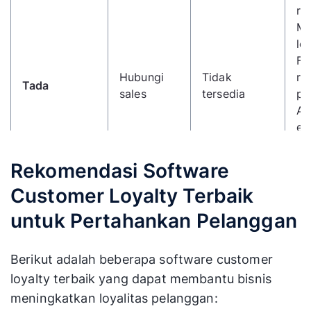
re
Ma
loy
Fl
Hubungi
Tidak
re
Tada
sales
tersedia
pl
AP
en
in
Re
Rekomendasi Software
re
Customer Loyalty Terbaik
fr
co
untuk Pertahankan Pelanggan
Pr
be
Berikut adalah beberapa software customer
po
loyalty terbaik yang dapat membantu bisnis
Mulai
ga
Kangaroo
30 hari
meningkatkan loyalitas pelanggan:
$59/bulan
al