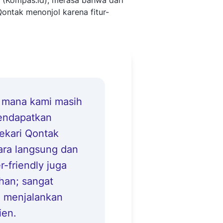
 (Kompas.id), merasa bahwa dari
ontak menonjol karena fitur-
i mana kami masih
endapatkan
ekari Qontak
ara langsung dan
r-friendly juga
an; sangat
 menjalankan
ien.