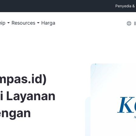
Penyedia & M
hip
Resources
Harga
mpas.id)
si Layanan
engan