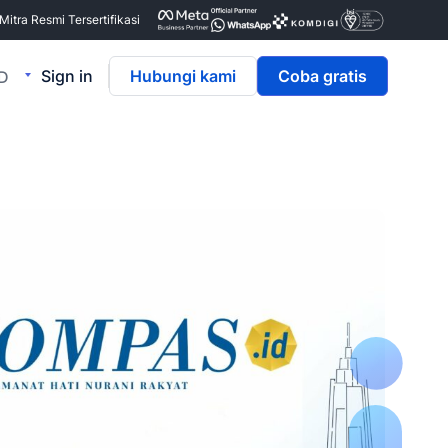
itra Resmi Tersertifikasi
Sign in
Hubungi kami
Coba gratis
ID