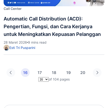
Call Center
Automatic Call Distribution (ACD):
Pengertian, Fungsi, dan Cara Kerjanya
untuk Meningkatkan Kepuasan Pelanggan
28 Maret 2026
9 mins read
Esti Tri Pusparini
16
17
18
19
20
of 104 pages
Pilih halaman