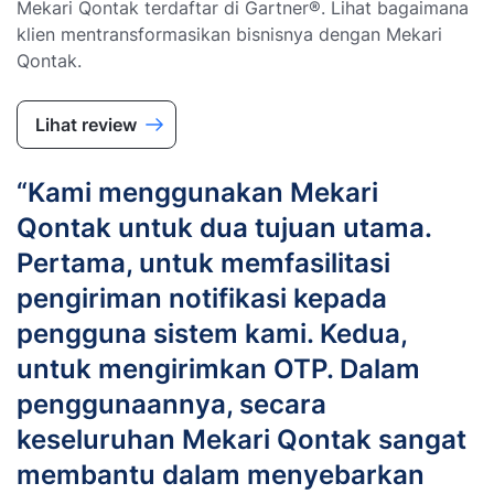
Mekari Qontak terdaftar di Gartner®. Lihat bagaimana
klien mentransformasikan bisnisnya dengan Mekari
Qontak.
Lihat review
“Kami menggunakan Mekari
Qontak untuk dua tujuan utama.
Pertama, untuk memfasilitasi
pengiriman notifikasi kepada
pengguna sistem kami. Kedua,
untuk mengirimkan OTP. Dalam
penggunaannya, secara
keseluruhan Mekari Qontak sangat
membantu dalam menyebarkan