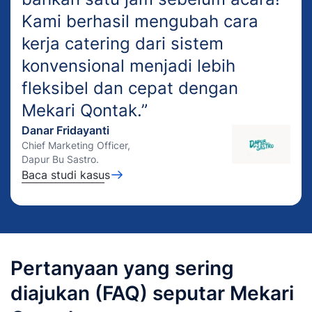
Kami berhasil mengubah cara
kerja catering dari sistem
konvensional menjadi lebih
fleksibel dan cepat dengan
Mekari Qontak.”
Danar Fridayanti
Chief Marketing Officer,
Dapur Bu Sastro.
Baca studi kasus
Pertanyaan yang sering
diajukan (FAQ) seputar Mekari