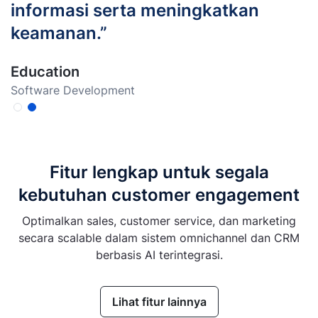
informasi serta meningkatkan
keamanan.”
Education
Software Development
Fitur lengkap untuk segala
kebutuhan customer engagement
Optimalkan sales, customer service, dan marketing
secara scalable dalam sistem omnichannel dan CRM
berbasis AI terintegrasi.
Lihat fitur lainnya