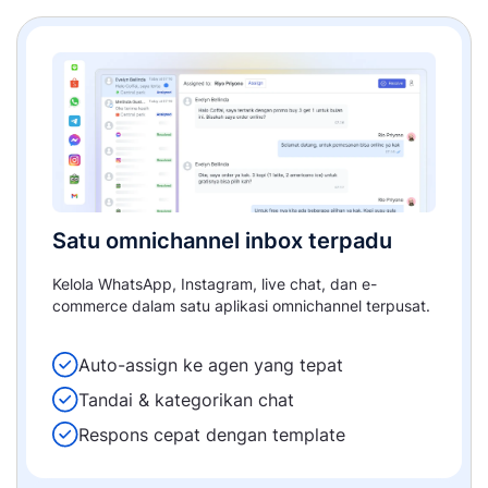
Satu omnichannel inbox terpadu
Kelola WhatsApp, Instagram, live chat, dan e-
commerce dalam satu aplikasi omnichannel terpusat.
Auto-assign ke agen yang tepat
Tandai & kategorikan chat
Respons cepat dengan template