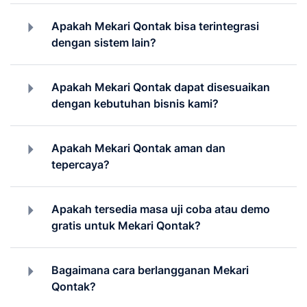
Apakah Mekari Qontak bisa terintegrasi
dengan sistem lain?
Apakah Mekari Qontak dapat disesuaikan
dengan kebutuhan bisnis kami?
Apakah Mekari Qontak aman dan
tepercaya?
Apakah tersedia masa uji coba atau demo
gratis untuk Mekari Qontak?
Bagaimana cara berlangganan Mekari
Qontak?