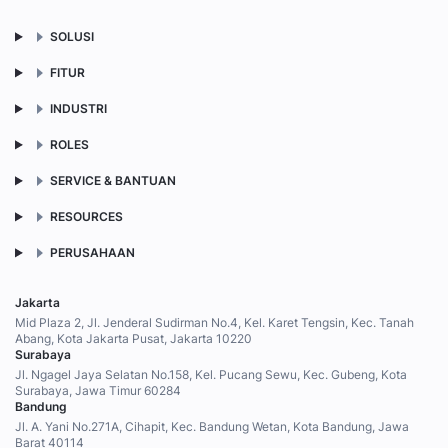
SOLUSI
FITUR
INDUSTRI
ROLES
SERVICE & BANTUAN
RESOURCES
PERUSAHAAN
Jakarta
Mid Plaza 2, Jl. Jenderal Sudirman No.4, Kel. Karet Tengsin, Kec. Tanah
Abang, Kota Jakarta Pusat, Jakarta 10220
Surabaya
Jl. Ngagel Jaya Selatan No.158, Kel. Pucang Sewu, Kec. Gubeng, Kota
Surabaya, Jawa Timur 60284
Bandung
Jl. A. Yani No.271A, Cihapit, Kec. Bandung Wetan, Kota Bandung, Jawa
Barat 40114