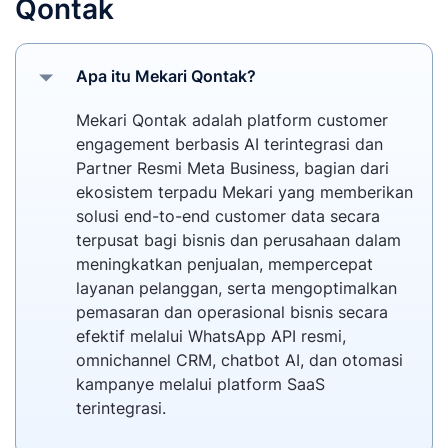
Qontak
Apa itu Mekari Qontak?
Mekari Qontak adalah platform customer
engagement berbasis AI terintegrasi dan
Partner Resmi Meta Business, bagian dari
ekosistem terpadu Mekari yang memberikan
solusi end-to-end customer data secara
terpusat bagi bisnis dan perusahaan dalam
meningkatkan penjualan, mempercepat
layanan pelanggan, serta mengoptimalkan
pemasaran dan operasional bisnis secara
efektif melalui WhatsApp API resmi,
omnichannel CRM, chatbot AI, dan otomasi
kampanye melalui platform SaaS
terintegrasi.