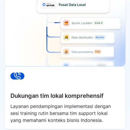
Dukungan tim lokal komprehensif
Layanan pendampingan implementasi dengan
sesi training rutin bersama tim support lokal
yang memahami konteks bisnis Indonesia.