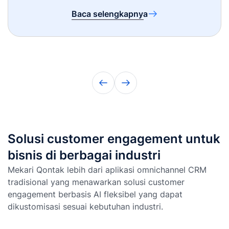
Baca selengkapnya
Solusi customer engagement untuk
bisnis di berbagai industri
Mekari Qontak lebih dari aplikasi omnichannel CRM
tradisional yang menawarkan solusi customer
engagement berbasis AI fleksibel yang dapat
dikustomisasi sesuai kebutuhan industri.