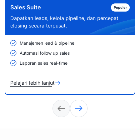
Sales Suite
Populer
Dapatkan leads, kelola pipeline, dan percepat
closing secara terpusat.
Manajemen lead & pipeline
Automasi follow up sales
Laporan sales real-time
Pelajari lebih lanjut