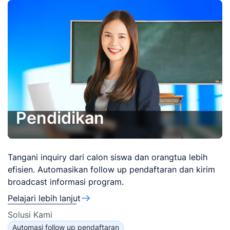
Pendidikan
Tangani inquiry dari calon siswa dan orangtua lebih
efisien. Automasikan follow up pendaftaran dan kirim
broadcast informasi program.
Pelajari lebih lanjut
Solusi Kami
Automasi follow up pendaftaran