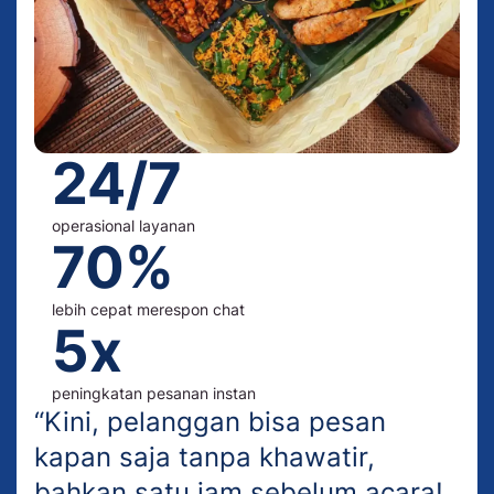
24/7
operasional layanan
70%
lebih cepat merespon chat
5x
peningkatan pesanan instan
“Kini, pelanggan bisa pesan
kapan saja tanpa khawatir,
bahkan satu jam sebelum acara!