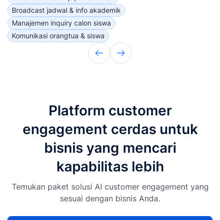
Broadcast jadwal & info akademik
Manajemen inquiry calon siswa
Komunikasi orangtua & siswa
Platform customer
engagement cerdas untuk
bisnis yang mencari
kapabilitas lebih
Temukan paket solusi AI customer engagement yang
sesuai dengan bisnis Anda.