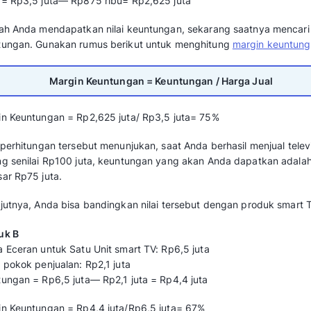
Cara Mengukur Sales M
1. Rumus Perhitungan Sales Mix
Sebelum menghitung sales mix, sangat penti
berhasil perusahaan dapatkan dengan rumus 
Laba = Harga Eceran – Harg
2. Contoh Perhitungan Sales Mix
Perusahaan Z merupakan produsen yang menju
menjual dua jenis produk televisi dengan har
Harga jual televisi tabung sekitar Rp 3,5 jut