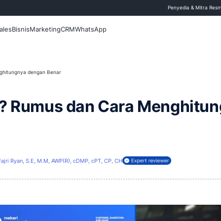
 Blog
Fitur
Sales
Bisnis
Marketing
CRM
WhatsApp
Rumus dan Cara Menghitungnya dengan Benar
les Mix? Rumus dan Ca
i
10 Juni 2026
Fajri Ryan, S.E, M.M, AWP(R), cDMP, cPT, CP, CH
ireview oleh: