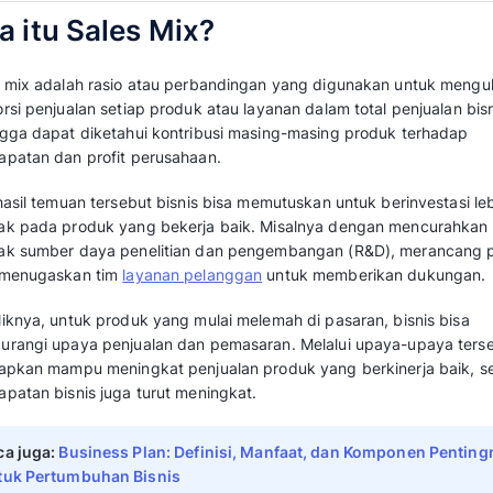
Saat menjalankan usaha, penting bagi bisnis 
yang berkontribusi pada keuntungan. Salah sa
Pengukuran sales mix berfungsi untuk men
terkait pengaruh produk yang berhasil bisnis 
mereka.
Melalui sales mix, bisnis juga bisa mengidenti
mendorong Anda membuat keputusan bisnis le
pada ulasan Mekari Qontak blog berikut.
Apa itu Sales Mix?
Sales mix adalah rasio atau perbandingan y