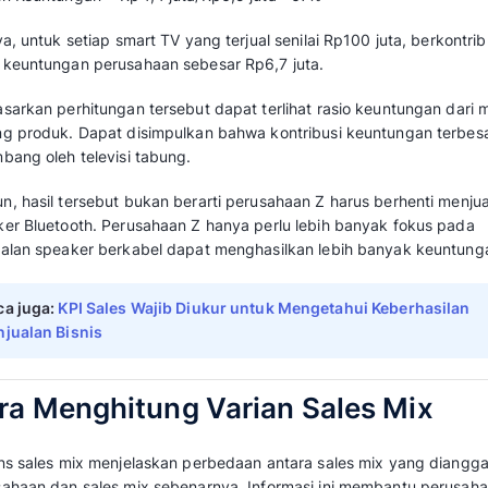
penjualan Rp 875 ribu. Sementara smart TV di
dengan harga pokok penjualan Rp2,1 juta.
Maka rincian perhitungan perusahaan Z sepert
Produk A
Harga Eceran TV tabung per satu unit: Rp3,5 
Biaya Perusahaan: Rp875 ribu
Laba = Rp3,5 juta— Rp875 ribu= Rp2,625 jut
Setelah Anda mendapatkan nilai keuntungan,
keuntungan. Gunakan rumus berikut untuk m
Margin Keuntungan = Keuntu
Margin Keuntungan = Rp2,625 juta/ Rp3,5 ju