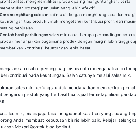
Apa itu Sales Mix? Rumus dan Cara Me
Mekari Qontak Highlights
Sales mix adalah
perbandingan yang diguna
penjualan tiap produk atau layanan dalam t
Pentingnya menghitung sales mix
diantar
profitabilitas, mengidentifikasi produk pa
menentukan strategi penjualan yang lebih 
Cara menghitung sales mix
dimulai dengan
keuntungan tiap produk untuk mengetahui 
masing penjualan.
Contoh hasil perhitungan sales mix
dapat 
produk menunjukkan bagaimana produk den
memberikan kontribusi keuntungan lebih b