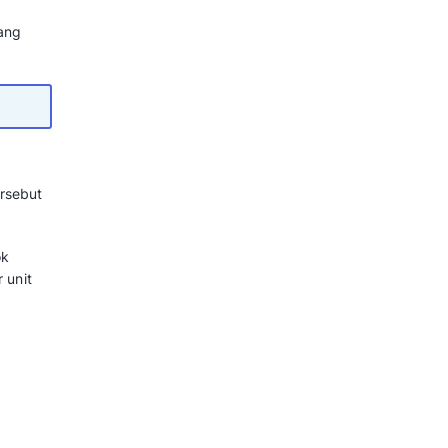
ing bagi
ntuk mengukur profitabilitas suatu
enguntungkan yang bisnis jual.
jual lebih banyak daripada Produk
 untuk menjual produk A dalam
 profitabilitas dan pertumbuhan.
ara Mengukur dan Strategi