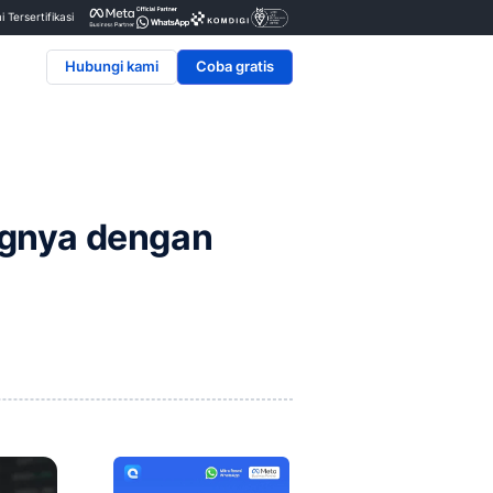
Penyedia & Mitra Resmi Tersertifikasi
Hubungi kami
ra Menghitungnya denga