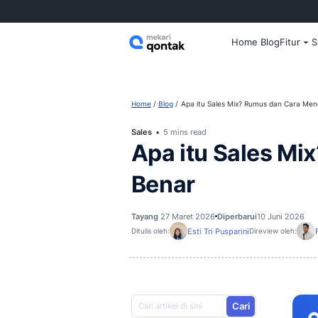
Home
Home
Blog
Apa itu Sales Mix? 
Sales
5 mins read
Apa itu Sa
Benar
Tayang
27 Maret 2026
Diperbaru
Esti Tri Pusparini
Ditulis oleh:
D