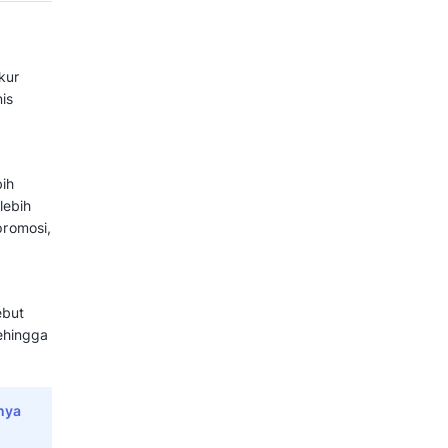
untuk menganalisa faktor apa saja
tunya melalui sales mix.
dapatkan memberikan pemahaman
jual terhadap aliran pendapatan
fikasi tren yang sedang terjadi dan
bih baik. Pelajari selengkapnya
ang digunakan untuk mengukur