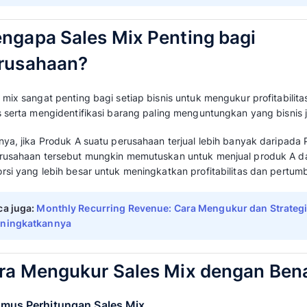
proporsi penjualan setiap produk atau layanan
sehingga dapat diketahui kontribusi masing
pendapatan dan profit perusahaan.
Dari hasil temuan tersebut bisnis bisa memutu
banyak pada produk yang bekerja baik. Misa
banyak sumber daya penelitian dan pengem
atau menugaskan tim
layanan pelanggan
unt
Sebaliknya, untuk produk yang mulai melemah 
mengurangi upaya penjualan dan pemasaran.
diharapkan mampu meningkat penjualan produ
pendapatan bisnis juga turut meningkat.
Baca juga:
Business Plan: Definisi, Manf
untuk Pertumbuhan Bisnis