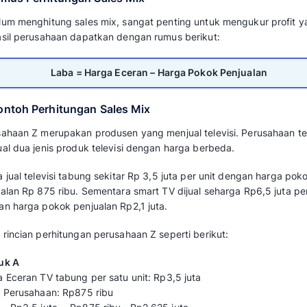
Mengapa Sales Mix Pent
Perusahaan?
Sales mix sangat penting bagi setiap bisnis u
bisnis serta mengidentifikasi barang paling m
Misalnya, jika Produk A suatu perusahaan ter
B, perusahaan tersebut mungkin memutuskan
proporsi yang lebih besar untuk meningkatkan
Baca juga:
Monthly Recurring Revenue: C
Meningkatkannya