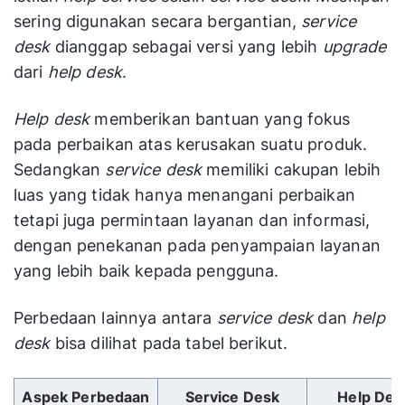
sering digunakan secara bergantian,
service
desk
dianggap sebagai versi yang lebih
upgrade
dari
help desk
.
Help desk
memberikan bantuan yang fokus
pada perbaikan atas kerusakan suatu produk.
Sedangkan
service desk
memiliki cakupan lebih
luas yang tidak hanya menangani perbaikan
tetapi juga permintaan layanan dan informasi,
dengan penekanan pada penyampaian layanan
yang lebih baik kepada pengguna.
Perbedaan lainnya antara
service desk
dan
help
desk
bisa dilihat pada tabel berikut.
Gunakan tombol panah kiri/kanan untuk menggulir 
Aspek Perbedaan
Service Desk
Help Des