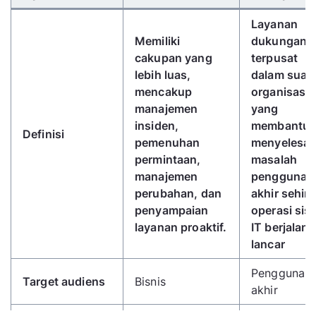
Layanan
Memiliki
dukungan
cakupan yang
terpusat
lebih luas,
dalam suat
mencakup
organisasi
manajemen
yang
insiden,
membantu
Definisi
pemenuhan
menyelesai
permintaan,
masalah
manajemen
pengguna
perubahan, dan
akhir sehin
penyampaian
operasi sis
layanan proaktif.
IT berjalan
lancar
Pengguna
Target audiens
Bisnis
akhir