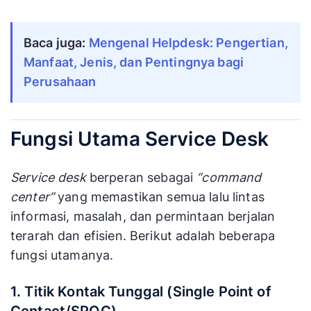
Layanan
Mengembangkan
reaktif untu
solusi proaktif
menyelesai
Baca juga:
Mengenal Helpdesk: Pengertian, 
Jenis layanan
untuk jangka
masalah
Manfaat, Jenis, dan Pentingnya bagi 
panjang
pengguna
Perusahaan
jangka pen
Menyelesaikan
masalah yang
Membantu
Fungsi Utama Service Desk
terkait dengan
pengguna
Model
tujuan bisnis,
setiap kali
Service desk
berperan sebagai
“command
bahkan sebelum
masalah
center”
yang memastikan semua lalu lintas
pengguna
muncul
menyadarinya
informasi, masalah, dan permintaan berjalan
terarah dan efisien. Berikut adalah beberapa
Berorientasi
Berorientasi
fungsi utamanya.
pada tugas
pada proses
untuk
untuk
1. Titik Kontak Tunggal (Single Point of
memberika
Pendekatan
meningkatkan
solusi kepa