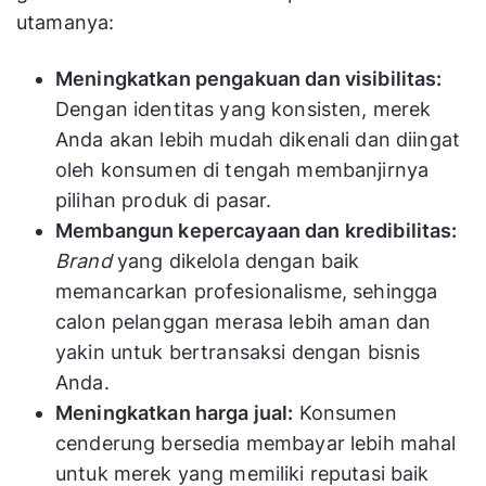
utamanya:
Meningkatkan pengakuan dan visibilitas:
Dengan identitas yang konsisten, merek
Anda akan lebih mudah dikenali dan diingat
oleh konsumen di tengah membanjirnya
pilihan produk di pasar.
Membangun kepercayaan dan kredibilitas:
Brand
yang dikelola dengan baik
memancarkan profesionalisme, sehingga
calon pelanggan merasa lebih aman dan
yakin untuk bertransaksi dengan bisnis
Anda.
Meningkatkan harga jual:
Konsumen
cenderung bersedia membayar lebih mahal
untuk merek yang memiliki reputasi baik