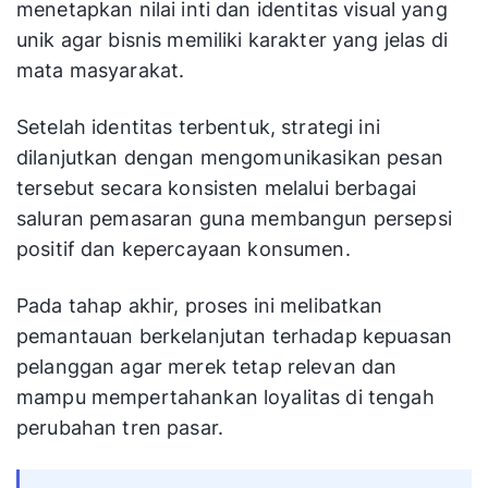
menetapkan nilai inti dan identitas visual yang
unik agar bisnis memiliki karakter yang jelas di
mata masyarakat.
Setelah identitas terbentuk, strategi ini
dilanjutkan dengan mengomunikasikan pesan
tersebut secara konsisten melalui berbagai
saluran pemasaran guna membangun persepsi
positif dan kepercayaan konsumen.
Pada tahap akhir, proses ini melibatkan
pemantauan berkelanjutan terhadap kepuasan
pelanggan agar merek tetap relevan dan
mampu mempertahankan loyalitas di tengah
perubahan tren pasar.