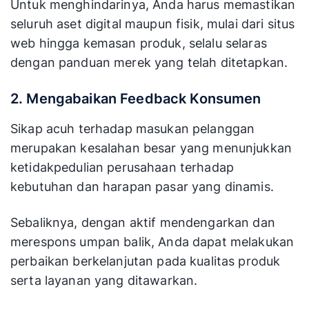
Untuk menghindarinya, Anda harus memastikan
seluruh aset digital maupun fisik, mulai dari situs
web hingga kemasan produk, selalu selaras
dengan panduan merek yang telah ditetapkan.
2. Mengabaikan Feedback Konsumen
Sikap acuh terhadap masukan pelanggan
merupakan kesalahan besar yang menunjukkan
ketidakpedulian perusahaan terhadap
kebutuhan dan harapan pasar yang dinamis.
Sebaliknya, dengan aktif mendengarkan dan
merespons umpan balik, Anda dapat melakukan
perbaikan berkelanjutan pada kualitas produk
serta layanan yang ditawarkan.