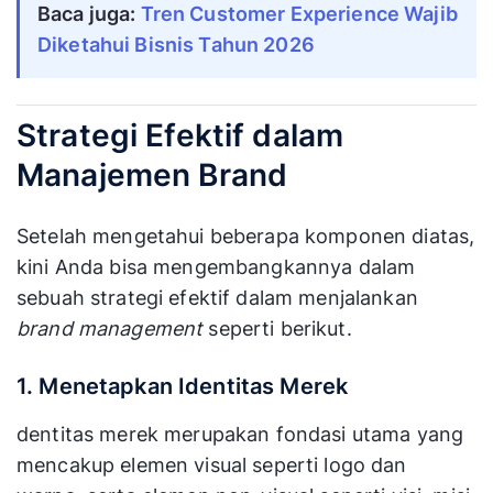
Baca juga:
Tren Customer Experience Wajib
Diketahui Bisnis Tahun 2026
Strategi Efektif dalam
Manajemen Brand
Setelah mengetahui beberapa komponen diatas,
kini Anda bisa mengembangkannya dalam
sebuah strategi efektif dalam menjalankan
brand management
seperti berikut.
1. Menetapkan Identitas Merek
dentitas merek merupakan fondasi utama yang
mencakup elemen visual seperti logo dan