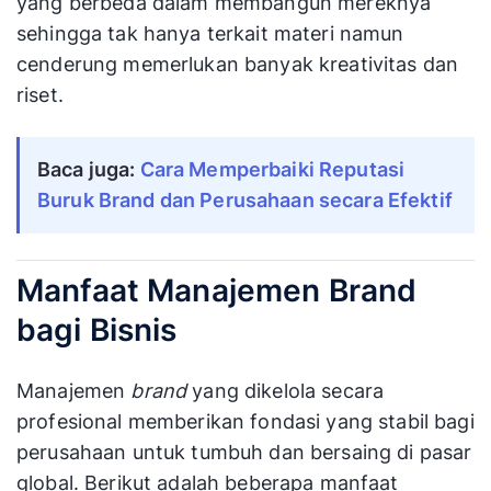
yang berbeda dalam membangun mereknya
sehingga tak hanya terkait materi namun
cenderung memerlukan banyak kreativitas dan
riset.
Baca juga:
Cara Memperbaiki Reputasi
Buruk Brand dan Perusahaan secara Efektif
Manfaat Manajemen Brand
bagi Bisnis
Manajemen
brand
yang dikelola secara
profesional memberikan fondasi yang stabil bagi
perusahaan untuk tumbuh dan bersaing di pasar
global. Berikut adalah beberapa manfaat