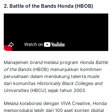
2. Battle of the Bands Honda (HBOB)
Manajemen
brand
melalui program
Honda Battle
of the Bands
(HBOB) menunjukkan komitmen
perusahaan dalam mendukung talenta musik
dari komunitas
Historically Black Colleges and
Universities
(HBCU) sejak tahun 2003.
Melalui kolaborasi dengan VIVA Creative, Honda
memproduksi lebih dari 100 aset konten digital