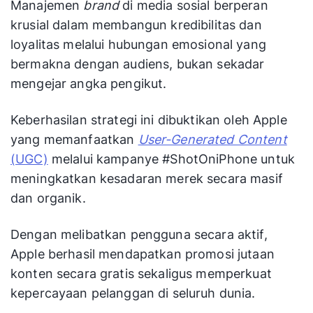
Manajemen
brand
di media sosial berperan
krusial dalam membangun kredibilitas dan
loyalitas melalui hubungan emosional yang
bermakna dengan audiens, bukan sekadar
mengejar angka pengikut.
Keberhasilan strategi ini dibuktikan oleh Apple
yang memanfaatkan
User-Generated Content
(UGC)
melalui kampanye #ShotOniPhone untuk
meningkatkan kesadaran merek secara masif
dan organik.
Dengan melibatkan pengguna secara aktif,
Apple berhasil mendapatkan promosi jutaan
konten secara gratis sekaligus memperkuat
kepercayaan pelanggan di seluruh dunia.