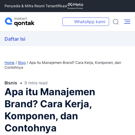
Penyedia & Mitra Resmi Tersertifikasi
WhatsApp kami
Daftar Isi
Home
Blog
Apa itu Manajemen Brand? Cara Kerja, Komponen, dan
Contohnya
Bisnis
9 mins read
Apa itu Manajemen
Brand? Cara Kerja,
Komponen, dan
Contohnya