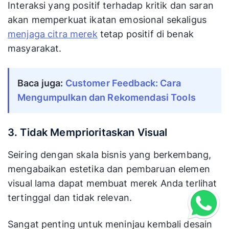
Interaksi yang positif terhadap kritik dan saran
akan memperkuat ikatan emosional sekaligus
menjaga citra merek
tetap positif di benak
masyarakat.
Baca juga:
Customer Feedback: Cara
Mengumpulkan dan Rekomendasi Tools
3. Tidak Memprioritaskan Visual
Seiring dengan skala bisnis yang berkembang,
mengabaikan estetika dan pembaruan elemen
visual lama dapat membuat merek Anda terlihat
tertinggal dan tidak relevan.
Sangat penting untuk meninjau kembali desain