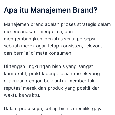
Apa itu Manajemen Brand?
Manajemen brand adalah proses strategis dalam
merencanakan, mengelola, dan
mengembangkan identitas serta persepsi
sebuah merek agar tetap konsisten, relevan,
dan bernilai di mata konsumen.
Di tengah lingkungan bisnis yang sangat
kompetitif, praktik pengelolaan merek yang
dilakukan dengan baik untuk membentuk
reputasi merek dan produk yang positif dari
waktu ke waktu.
Dalam prosesnya, setiap bisnis memiliki gaya