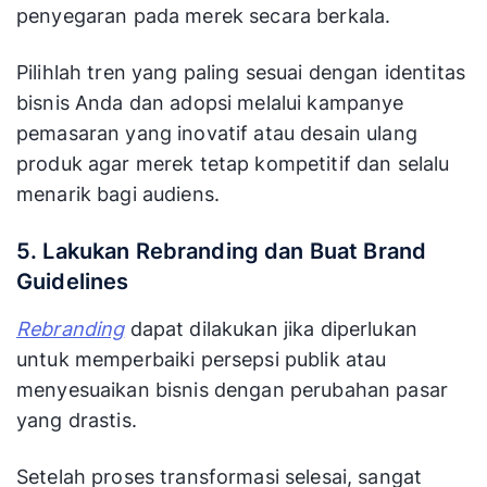
penyegaran pada merek secara berkala.
Pilihlah tren yang paling sesuai dengan identitas
bisnis Anda dan adopsi melalui kampanye
pemasaran yang inovatif atau desain ulang
produk agar merek tetap kompetitif dan selalu
menarik bagi audiens.
5. Lakukan Rebranding dan Buat Brand
Guidelines
Rebranding
dapat dilakukan jika diperlukan
untuk memperbaiki persepsi publik atau
menyesuaikan bisnis dengan perubahan pasar
yang drastis.
Setelah proses transformasi selesai, sangat