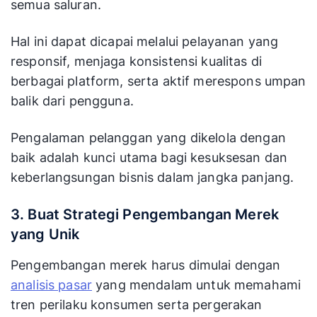
semua saluran.
Hal ini dapat dicapai melalui pelayanan yang
responsif, menjaga konsistensi kualitas di
berbagai platform, serta aktif merespons umpan
balik dari pengguna.
Pengalaman pelanggan yang dikelola dengan
baik adalah kunci utama bagi kesuksesan dan
keberlangsungan bisnis dalam jangka panjang.
3. Buat Strategi Pengembangan Merek
yang Unik
Pengembangan merek harus dimulai dengan
analisis pasar
yang mendalam untuk memahami
tren perilaku konsumen serta pergerakan