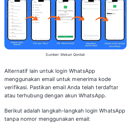
Sumber: Mekari Qontak
Alternatif lain untuk login WhatsApp
menggunakan email untuk menerima kode
verifikasi. Pastikan email Anda telah terdaftar
atau terhubung dengan akun WhatsApp.
Berikut adalah langkah-langkah login WhatsApp
tanpa nomor menggunakan email: