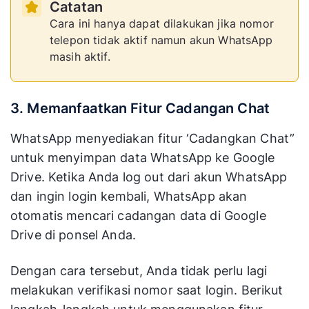
Catatan
Cara ini hanya dapat dilakukan jika nomor
telepon tidak aktif namun akun WhatsApp
masih aktif.
3. Memanfaatkan Fitur Cadangan Chat
WhatsApp menyediakan fitur ‘Cadangkan Chat”
untuk menyimpan data WhatsApp ke Google
Drive. Ketika Anda log out dari akun WhatsApp
dan ingin login kembali, WhatsApp akan
otomatis mencari cadangan data di Google
Drive di ponsel Anda.
Dengan cara tersebut, Anda tidak perlu lagi
melakukan verifikasi nomor saat login. Berikut