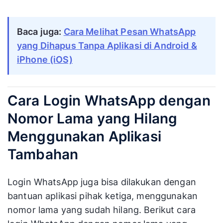
Baca juga:
Cara Melihat Pesan WhatsApp
yang Dihapus Tanpa Aplikasi di Android &
iPhone (iOS)
Cara Login WhatsApp dengan
Nomor Lama yang Hilang
Menggunakan Aplikasi
Tambahan
Login WhatsApp juga bisa dilakukan dengan
bantuan aplikasi pihak ketiga, menggunakan
nomor lama yang sudah hilang. Berikut cara