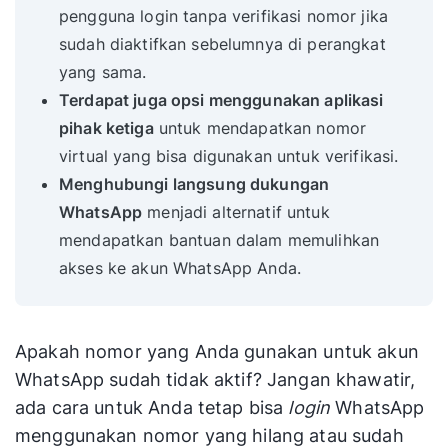
pengguna login tanpa verifikasi nomor jika
sudah diaktifkan sebelumnya di perangkat
yang sama.
Terdapat juga opsi menggunakan aplikasi
pihak ketiga
untuk mendapatkan nomor
virtual yang bisa digunakan untuk verifikasi.
Menghubungi langsung dukungan
WhatsApp
menjadi alternatif untuk
mendapatkan bantuan dalam memulihkan
akses ke akun WhatsApp Anda.
Apakah nomor yang Anda gunakan untuk akun
WhatsApp sudah tidak aktif? Jangan khawatir,
ada cara untuk Anda tetap bisa
login
WhatsApp
menggunakan nomor yang hilang atau sudah