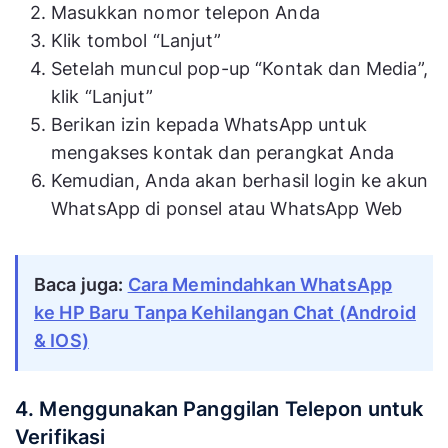
Masukkan nomor telepon Anda
Klik tombol “Lanjut”
Setelah muncul pop-up “Kontak dan Media”,
klik “Lanjut”
Berikan izin kepada WhatsApp untuk
mengakses kontak dan perangkat Anda
Kemudian, Anda akan berhasil login ke akun
WhatsApp di ponsel atau WhatsApp Web
Baca juga:
Cara Memindahkan WhatsApp
ke HP Baru Tanpa Kehilangan Chat (Android
& IOS)
4. Menggunakan Panggilan Telepon untuk
Verifikasi