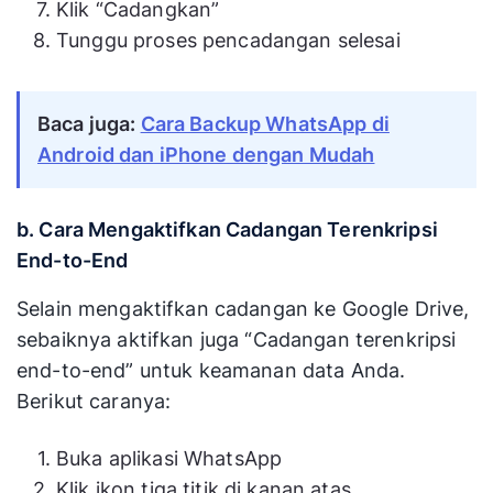
Klik “Cadangkan”
Tunggu proses pencadangan selesai
Baca juga:
Cara Backup WhatsApp di
Android dan iPhone dengan Mudah
b. Cara Mengaktifkan Cadangan Terenkripsi
End-to-End
Selain mengaktifkan cadangan ke Google Drive,
sebaiknya aktifkan juga “Cadangan terenkripsi
end-to-end” untuk keamanan data Anda.
Berikut caranya:
Buka aplikasi WhatsApp
Klik ikon tiga titik di kanan atas