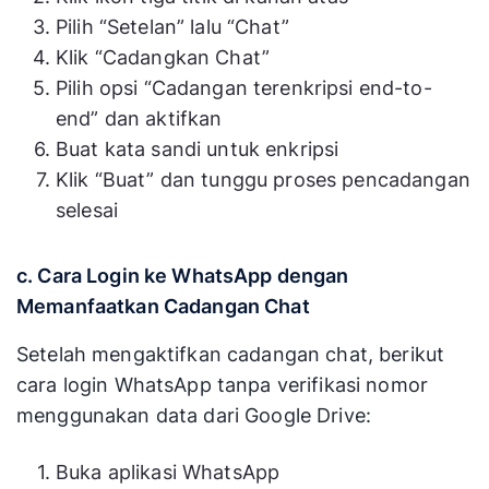
Pilih “Setelan” lalu “Chat”
Klik “Cadangkan Chat”
Pilih opsi “Cadangan terenkripsi end-to-
end” dan aktifkan
Buat kata sandi untuk enkripsi
Klik “Buat” dan tunggu proses pencadangan
selesai
c. Cara Login ke WhatsApp dengan
Memanfaatkan Cadangan Chat
Setelah mengaktifkan cadangan chat, berikut
cara login WhatsApp tanpa verifikasi nomor
menggunakan data dari Google Drive:
Buka aplikasi WhatsApp