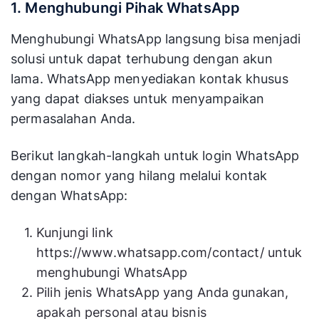
1. Menghubungi Pihak WhatsApp
Menghubungi WhatsApp langsung bisa menjadi
solusi untuk dapat terhubung dengan akun
lama. WhatsApp menyediakan kontak khusus
yang dapat diakses untuk menyampaikan
permasalahan Anda.
Berikut langkah-langkah untuk login WhatsApp
dengan nomor yang hilang melalui kontak
dengan WhatsApp:
Kunjungi link
https://www.whatsapp.com/contact/ untuk
menghubungi WhatsApp
Pilih jenis WhatsApp yang Anda gunakan,
apakah personal atau bisnis