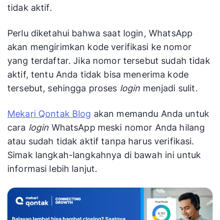
tidak aktif.
Perlu diketahui bahwa saat
login
,
WhatsApp
akan mengirimkan kode verifikasi ke nomor
yang terdaftar. Jika nomor tersebut sudah tidak
aktif, tentu Anda tidak bisa menerima kode
tersebut, sehingga proses
login
menjadi sulit.
Mekari Qontak Blog
akan memandu Anda untuk
cara
login
WhatsApp meski nomor Anda hilang
atau sudah tidak aktif tanpa harus verifikasi.
Simak langkah-langkahnya di bawah ini untuk
informasi lebih lanjut.