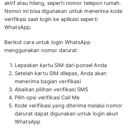
aktif atau hilang, seperti nomor telepon rumah.
Nomor ini bisa digunakan untuk menerima kode
verifikasi saat login ke aplikasi seperti
WhatsApp.
Berikut cara untuk login WhatsApp
menggunakan nomor darurat:
Lepaskan kartu SIM dari ponsel Anda
Setelah kartu SIM dilepas, Anda akan
menerima bagian verifikasi
Abaikan pilihan verifikasi SMS
Pilih opsi verifikasi Call Me
Kode verifikasi yang diterima melalui nomor
darurat dapat digunakan untuk login akun
WhatsApp