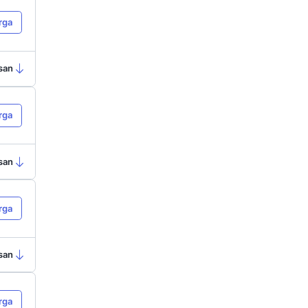
lengkap dengan keunggulan tiap
gkatkan
customer engagement
dan
a
Best Deals
 loyalty
Tanya Harga
erbaik
Ringkasan
a
si AI
Lihat Harga
el
Ringkasan