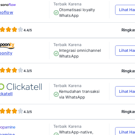
aplikasi WhatsApp
loyalty program
terbaik, 
aplikasi untuk membantu bisnis Anda menin
repeat purchase
.
Terbaik Karen
Otomatisasi
Mekari Qontak
WhatsApp t
4.9/5
Terbaik Karen
Personalisa
Insider One
omnichann
4.8/5