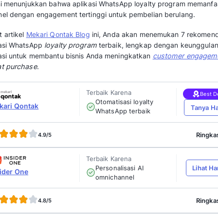
Seiring perkembangan digital, banyak bisnis 
fisik yang tidak praktis dan sulit dipantau.
Sebagai gantinya, muncul pendekatan baru
yang dapat membantu bisnis dalam menjalank
digital dan terotomasi langsung melalui
chat
.
Menariknya,
riset Meed Loyalty
menunj
menghasilkan 12%-18% lebih banyak rev
terbaik mencapai 15-25%.
Hal ini menunjukkan bahwa aplikasi WhatsAp
channel dengan engagement tertinggi untuk 
Lewat artikel
Mekari Qontak Blog
ini, Anda a