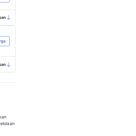
a
 loyalty
Lihat Harga
Ringkasan
a
omnichannel
Lihat Harga
Ringkasan
a
transaksi
Lihat Harga
pp