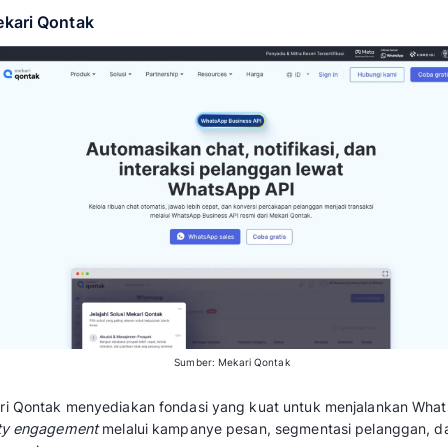
Apa Itu Aplikasi WhatsA
Program?
Aplikasi WhatsApp
loyalty program
adalah pl
WhatsApp Business API
dengan sistem loyalit
poin,
reward, referral,
dan automasi komunika
Melalui aplikasi ini, bisnis Anda dapat menjal
WhatsApp, mulai dari pendaftaran member, no
reward, tanpa perlu aplikasi tambahan atau ka
Jika dibandingkan dengan
loyalty program
ko
digital ini membuat
loyalty program
jauh lebih
efektif dalam mendorong
repeat purchase
.