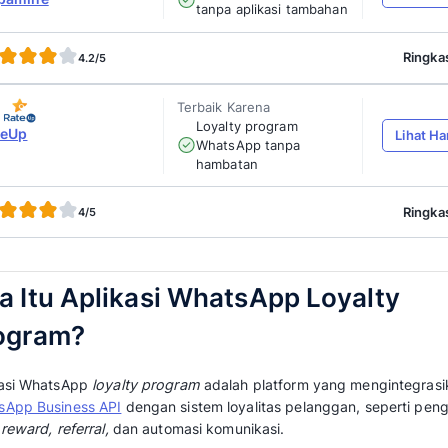
Terbaik Karen
Otomatisasi
Sanoflow
WhatsApp
4.4/5
Terbaik Karen
Integrasi 
Spoonity
WhatsApp
4.3/5
Terbaik Karen
Kemudahan 
Clickatell
via WhatsA