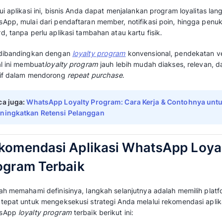
4.3/5
Terbaik Karen
WhatsApp-n
Dopamine
tanpa aplik
4.2/5
Terbaik Karen
Loyalty pr
RateUp
WhatsApp 
hambatan
4/5