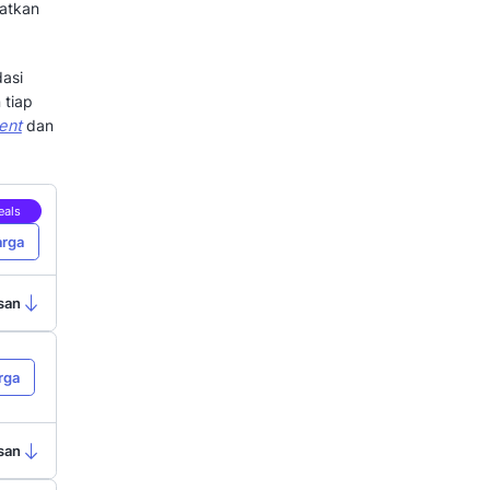
mulai meninggalkan loyalty card
 berupa WhatsApp
loyalty program
an program loyalitas secara
ukkan member loyalty program
enue per tahun dengan program
p loyalty program memanfaatkan
pembelian berulang.
kan menemukan 7 rekomendasi