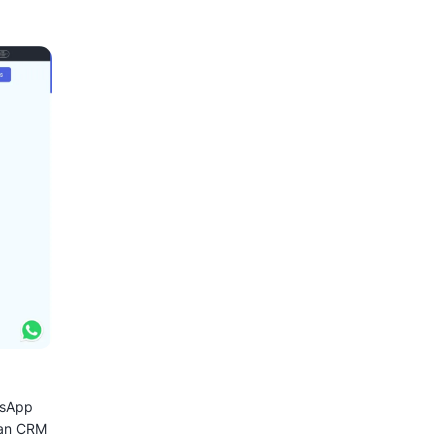
pp Loyalty
atform yang mengintegrasikan
as pelanggan, seperti pengelolaan
si.
ankan program loyalitas langsung di
tifikasi poin, hingga penukaran
rtu fisik.
nvensional, pendekatan versi
 mudah diakses, relevan, dan