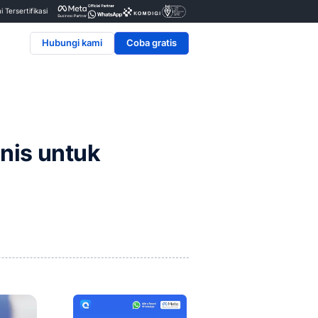
Penyedia & Mitra Resmi Tersertifikasi
Hubungi kami
am pada Bisnis untuk
patan