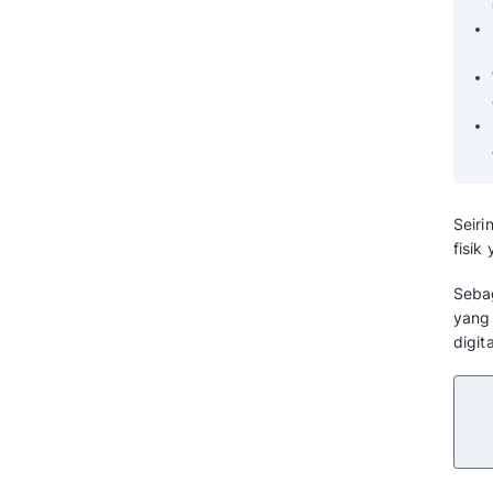
Tingkatkan Pembelian Berulang
dengan WhatsApp Loyalty
Program Mekari Qontak
Pertanyaan yang Sering Diajukan
Tentang Aplikasi WhatsApp
Loyalty Program (FAQ)