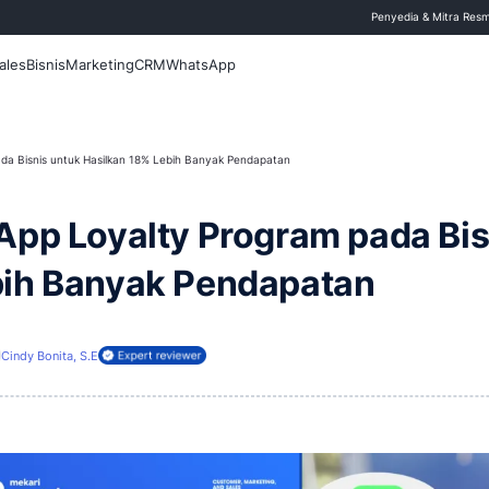
 Blog
Fitur
Sales
Bisnis
Marketing
CRM
WhatsApp
Loyalty Program pada Bisnis untuk Hasilkan 18% Lebih Banyak Pendapatan
 WhatsApp Loyalty Progr
8% Lebih Banyak Penda
rui
30 Juni 2026
Cindy Bonita, S.E
Direview oleh: