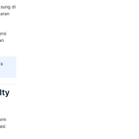
Ringkasan
a
ative,
Lihat Harga
asi tambahan
Ringkasan
a
ogram
Lihat Harga
tanpa
Ringkasan