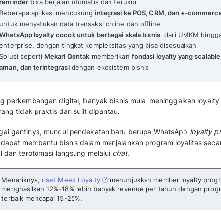
7 Aplikasi WhatsApp Loyalty Program pada Bisnis untu
Mekari Qontak Highlights
WhatsApp loyalty program
memungkinkan b
loyalitas langsung lewat chat
tanpa kartu f
Integrasi WhatsApp Business API
membua
reminder
bisa berjalan otomatis dan teruk
Beberapa aplikasi mendukung
integrasi 
untuk menyatukan data transaksi online da
WhatsApp loyalty
cocok untuk berbagai ska
enterprise, dengan tingkat kompleksitas y
Solusi seperti
Mekari Qontak
memberikan
aman, dan terintegrasi
dengan ekosistem b