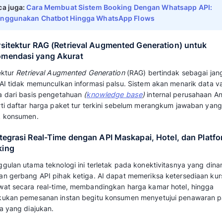
Cara Kerja AI Travel Age
Wisatawan hingga Ekse
Otomatis
1. Alur Kerja End-to-End dalam Mempr
Alur kerja atau
workflow
dimulai saat wisataw
mereka melalui kolom obrolan. Sistem secar
tersebut, memproses preferensi destinasi, me
mengeksekusi proses reservasi akhir secara o
agen.
2. Peran Natural Language Processing