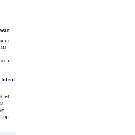
unak berbasis kecerdasan buatan
alanan untuk mengelola dan
nsumen seperti penyusunan rencana
mesanan dalam satu sistem digital
stem ini tidak sekadar bertindak
nologi ini dibekali kemampuan
ensi unik setiap individu secara
yang repetitif, dan menghadirkan
ikan pengalaman pelanggan yang
ingkatkan Daya Saing Bisnis