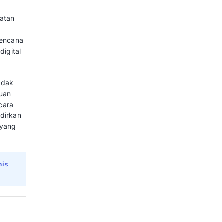
gi berbasis kecerdasan buatan ini,
kannya, hingga deretan fitur
gkrak profitabilitas agen