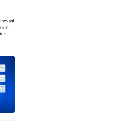
eser ke arah layanan yang
aan pelancong menuntut respons
alanan sering kali kewalahan
ra bersamaan.
d View Research
yang
gital global di mana nilai pasar
miliar pada 2025 dan
iar pada 2030.
itif, digitalisasi layanan bukan
egi mutakhir untuk
 kita akan membahas tuntas inovasi