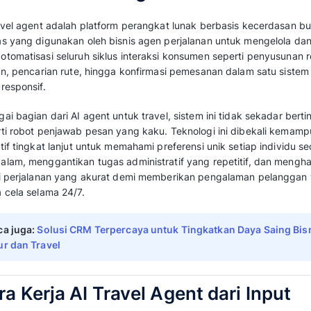
ai travel agent, mulai dari cara kerja teknolo
alasan krusial mengapa bisnis Anda membutuh
utama yang wajib diintegrasikan demi mendon
perjalanan Anda.
Apa Itu AI Travel Agent?