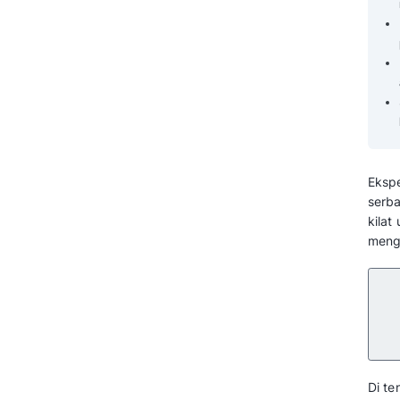
Bisa Diterapkan Bisnis Agen
Perjalanan
Cara Membuat AI Travel
Agent yang Mudah dan
Tanpa Coding
Optimalkan Bisnis Anda dengan
AI Travel Agent dari Mekari
Qontak
Pertanyaan yang Sering Diajukan
Tentang AI Travel Agent (FAQ)