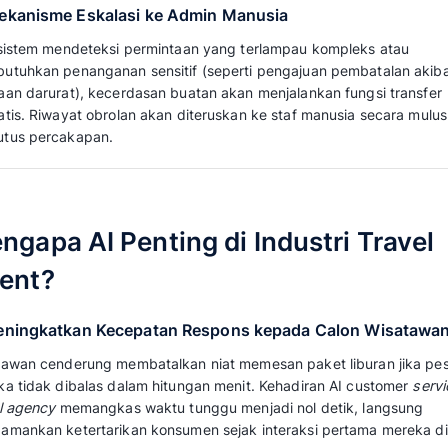
Wisatawan
Melalui integrasi NLP travel
booking
, sistem
(intent)
di balik kalimat kasual pelancong, s
santai atau hibrida. Kemampuan ini memast
antara konsumen yang sekadar bertanya har
melakukan pembayaran.
Baca juga:
Cara Membuat Sistem Booking
Menggunakan Chatbot Hingga WhatsApp
3. Arsitektur RAG (Retrieval Augmente
Rekomendasi yang Akurat
Arsitektur
Retrieval Augmented Generation
(R
agar AI tidak memunculkan informasi palsu. S