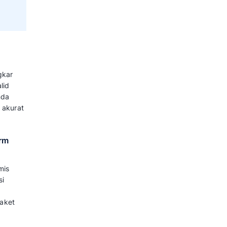
nt dari Input
kusi Booking
oses Permintaan Wisatawan
an memasukkan kriteria liburan
a mandiri akan menangkap data
nyusun opsi jadwal, hingga
tomatis tanpa intervensi manual
 (NLP) dalam Memahami Intent