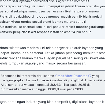
AI Travel Agent: Fitur Utama dan Cara Membuat
Mekari Qontak Highlights
AI travel agent adalah
platform kecerdasa
mengotomatisasi siklus interaksi konsume
Lonjakan investasi digital di sektor pariwi
modernisasi layanan operasional bisnis
aga
Penerapan teknologi ini mampu
menyajikan
personal
sekaligus memproses pemesanan 
Fleksibilitas dashboard no-code
mempermud
asisten virtual cerdas
sesuai brand identit
Sinkronisasi ke channel komunikasi popule
konversi penjualan lewat respons instan
se