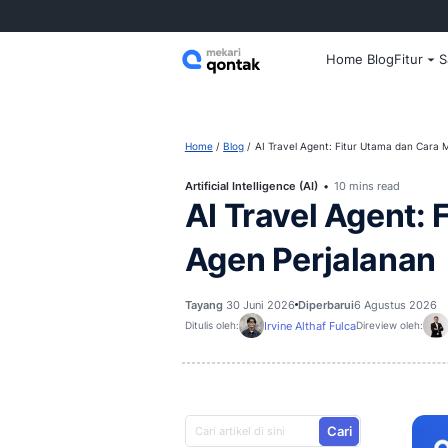
Home
Home
Blog
AI Travel Agent: Fit
Artificial Intelligence (AI)
10 m
AI Travel 
Agen Perja
Tayang
30 Juni 2026
Diperbarui
Irvine Althaf Fulca
Ditulis oleh: