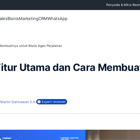
 Blog
Fitur
Sales
Bisnis
Marketing
CRM
WhatsApp
ur Utama dan Cara Membuatnya untuk Bisnis Agen Perjalanan
ins read
Agent: Fitur Utama dan 
lanan
6 Agustus 2026
Martin Darmawan S.H.
Direview oleh: