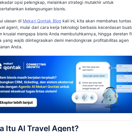
Ekspektasi wisatawan modern kini telah berg
serbacepat, instan, dan personal. Ketika jut
kilat untuk rencana liburan mereka, agen perj
mengelola tumpukan
inquiry
yang masuk seca
Fenomena ini tercermin dari laporan
Gran
mengungkapkan bahwa lonjakan investasi di
AI di sektor pariwisata mencapai US$4,3 
diproyeksikan meroket hingga US$13,9 m
Di tengah persaingan industri yang kian kompet
lagi sekadar opsi pelengkap, melainkan strat
mempertahankan kelangsungan bisnis.
Melalui ulasan di
Mekari Qontak Blog
kali ini,