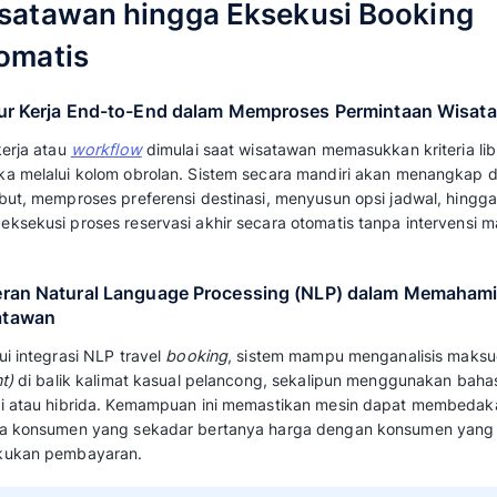
AI travel agent adalah platform perangkat l
cerdas yang digunakan oleh bisnis agen perj
mengotomatisasi seluruh siklus interaksi ko
liburan, pencarian rute, hingga konfirmasi pe
yang responsif.
Sebagai bagian dari AI agent untuk travel, si
seperti robot penjawab pesan yang kaku. Tek
kognitif tingkat lanjut untuk memahami prefer
mendalam, menggantikan tugas administratif 
solusi perjalanan yang akurat demi member
tanpa cela selama 24/7.
Baca juga:
Solusi CRM Terpercaya untuk T
Tour dan Travel