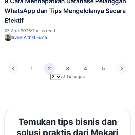
9 Cara Mendapatkan Database Pelanggan
WhatsApp dan Tips Mengelolanya Secara
Efektif
23 April 2026
7 mins read
Irvine Althaf Fulca
1
2
3
4
5
of 14 pages
Pilih halaman
Temukan tips bisnis dan
solusi praktis dari Mekari