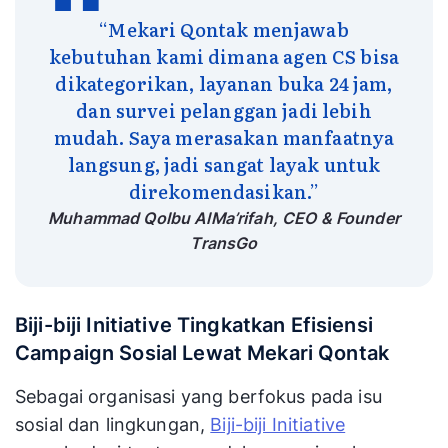
“Mekari Qontak menjawab
kebutuhan kami dimana agen CS bisa
dikategorikan, layanan buka 24 jam,
dan survei pelanggan jadi lebih
mudah. Saya merasakan manfaatnya
langsung, jadi sangat layak untuk
direkomendasikan.”
Muhammad Qolbu AlMa’rifah, CEO & Founder
TransGo
Biji-biji Initiative Tingkatkan Efisiensi
Campaign Sosial Lewat Mekari Qontak
Sebagai organisasi yang berfokus pada isu
sosial dan lingkungan,
Biji-biji Initiative