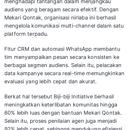
menghadapi tantangan dalam menjangkau
audiens yang beragam secara efektif. Dengan
Mekari Qontak, organisasi nirlaba ini berhasil
mengelola komunikasi multi-channel dalam satu
platform terpadu.
Fitur CRM dan automasi WhatsApp membantu
tim menyampaikan pesan secara konsisten ke
berbagai segmen audiens. Selain itu, pelacakan
data kampanye secara real-time memungkinkan
evaluasi yang lebih cepat dan akurat.
Berkat hal tersebut Biji-biji Initiative berhasil
meningkatkan keterlibatan komunitas hingga
60% lebih luas dengan bantuan Mekari Qontak.
Selain itu, proses penilaian agen juga menjadi
92% lebih cepat, sehingga mendukung efisiensi