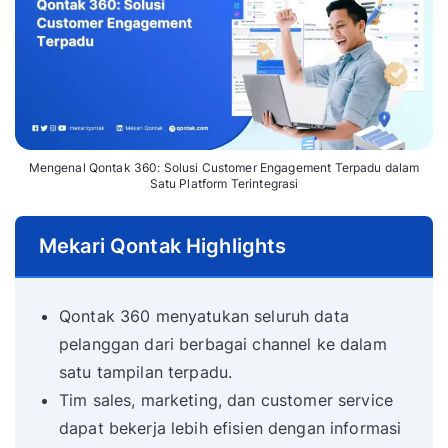
Mengenal Qontak 360: Solusi Customer Engagement Terpadu dalam
Satu Platform Terintegrasi
Mekari Qontak Highlights
Qontak 360 menyatukan seluruh data
pelanggan dari berbagai channel ke dalam
satu tampilan terpadu.
Tim sales, marketing, dan customer service
dapat bekerja lebih efisien dengan informasi