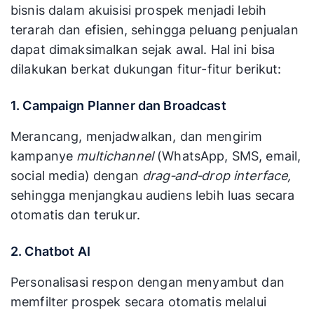
bisnis dalam akuisisi prospek menjadi lebih
terarah dan efisien, sehingga peluang penjualan
dapat dimaksimalkan sejak awal. Hal ini bisa
dilakukan berkat dukungan fitur-fitur berikut:
1. Campaign Planner dan Broadcast
Merancang, menjadwalkan, dan mengirim
kampanye
multichannel
(WhatsApp, SMS, email,
social media) dengan
drag‑and‑drop interface,
sehingga menjangkau audiens lebih luas secara
otomatis dan terukur.
2. Chatbot AI
Personalisasi respon dengan menyambut dan
memfilter prospek secara otomatis melalui