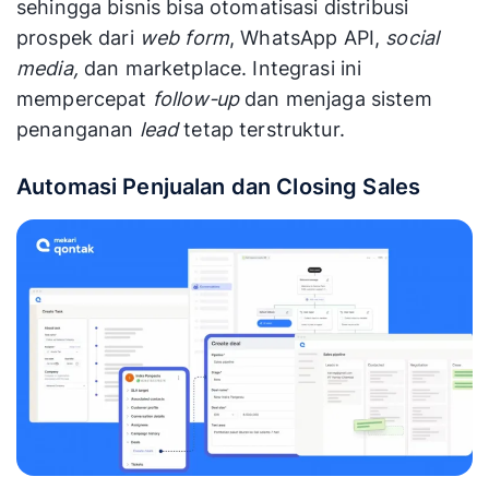
sehingga bisnis bisa otomatisasi distribusi
prospek dari
web form
, WhatsApp API,
social
media,
dan marketplace. Integrasi ini
mempercepat
follow‑up
dan menjaga sistem
penanganan
lead
tetap terstruktur.
Automasi Penjualan dan Closing Sales