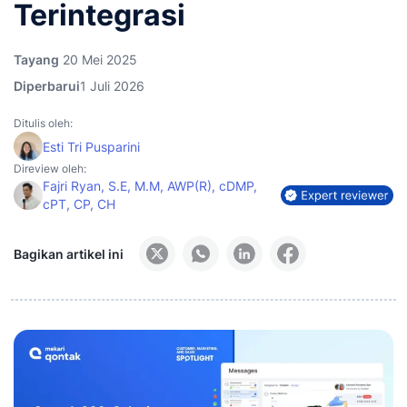
Terintegrasi
Tayang
20 Mei 2025
Diperbarui
1 Juli 2026
Ditulis oleh:
Esti Tri Pusparini
Direview oleh:
Fajri Ryan, S.E, M.M, AWP(R), cDMP,
cPT, CP, CH
Bagikan artikel ini