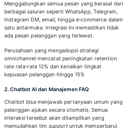
Menggabungkan semua pesan yang berasal dari
berbagai saluran seperti WhatsApp, Telegram,
Instagram DM, email, hingga e‑commerce dalam
satu antarmuka. Integrasi ini memastikan tidak
ada pesan pelanggan yang terlewat.
Perusahaan yang mengadopsi strategi
omnichannel mencatat peningkatan retention
rate rata‑rata 12% dan kenaikan tingkat
kepuasan pelanggan hingga 15%
2. Chatbot AI dan Manajemen FAQ
Chatbot bisa menjawab pertanyaan umum yang
pelanggan ajukan secara otomatis. Semua
interaksi tersebut akan ditampilkan yang
memudahkan tim
support
untuk memperbarui