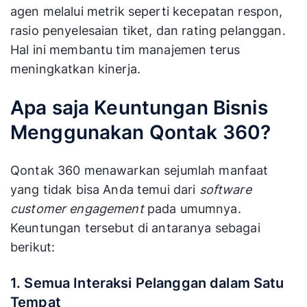
agen melalui metrik seperti kecepatan respon,
rasio penyelesaian tiket, dan rating pelanggan.
Hal ini membantu tim manajemen terus
meningkatkan kinerja.
Apa saja Keuntungan Bisnis
Menggunakan Qontak 360?
Qontak 360 menawarkan sejumlah manfaat
yang tidak bisa Anda temui dari
software
customer engagement
pada umumnya.
Keuntungan tersebut di antaranya sebagai
berikut:
1. Semua Interaksi Pelanggan dalam Satu
Tempat