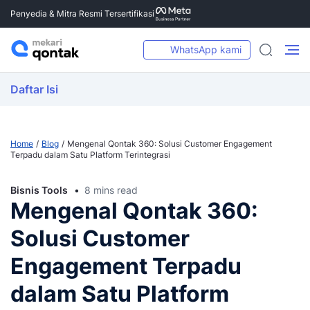
Penyedia & Mitra Resmi Tersertifikasi
WhatsApp kami
Daftar Isi
Home
Blog
Mengenal Qontak 360: Solusi Customer Engagement
Terpadu dalam Satu Platform Terintegrasi
Bisnis Tools
8 mins read
Mengenal Qontak 360:
Solusi Customer
Engagement Terpadu
dalam Satu Platform