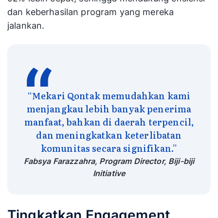
dan keberhasilan program yang mereka
jalankan.
“Mekari Qontak memudahkan kami
menjangkau lebih banyak penerima
manfaat, bahkan di daerah terpencil,
dan meningkatkan keterlibatan
komunitas secara signifikan.”
Fabsya Farazzahra, Program Director, Biji-biji
Initiative
Tingkatkan Engagement