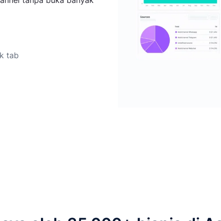
hannel tanpa buka banyak
k tab