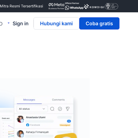
itra Resmi Tersertifikasi
Sign in
Hubungi kami
Coba gratis
ID