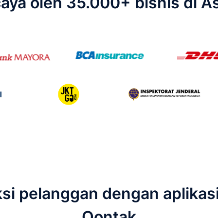
caya oleh 35.000+ bisnis di A
raksi pelanggan dengan aplika
Qontak