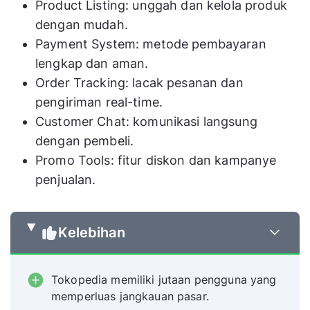
Shopify App
fri
Product Listing: unggah dan kelola produk
Shopify
Mandiri
Store,
su
dengan mudah.
(SaaS)
hosting &
am
Payment System: metode pembayaran
SSL gratis
lengkap dan aman.
Order Tracking: lacak pesanan dan
SOCO
Review,
pengiriman real-time.
Pr
Marketplace
promo
Customer Chat: komunikasi langsung
Sociolla
ter
Kecantikan
bundling,
dengan pembeli.
B
pembayaran
Promo Tools: fitur diskon dan kampanye
lengkap
penjualan.
Kelebihan
Tokopedia memiliki jutaan pengguna yang
memperluas jangkauan pasar.