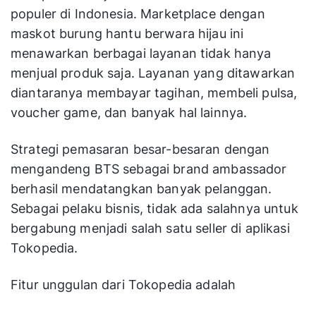
Marketplace
el
populer di Indonesia. Marketplace dengan
Dinomarket
& bergaransi,
Gadget
te
logistik
maskot burung hantu berwara hijau ini
ce
terintegrasi
menawarkan berbagai layanan tidak hanya
menjual produk saja. Layanan yang ditawarkan
Same-day
diantaranya membayar tagihan, membeli pulsa,
delivery,
Pe
E-
internasional
voucher game, dan banyak hal lainnya.
FlowerAdvis
ce
commerce
delivery,
or
la
Bunga
24/7
Strategi pemasaran besar-besaran dengan
in
customer
mengandeng BTS sebagai brand ambassador
service
berhasil mendatangkan banyak pelanggan.
Multi-store,
Op
Sebagai pelaku bisnis, tidak ada salahnya untuk
Toko
SEO bawaan,
bi
bergabung menjadi salah satu seller di aplikasi
OpenCart
Mandiri
extension
di
Tokopedia.
(CMS)
marketplace
be
Fitur unggulan dari Tokopedia adalah
Theme
editor,
Sa
Toko