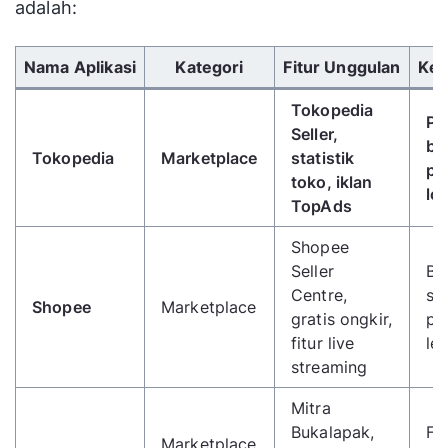
adalah:
Gunakan tombol panah kiri/kanan untuk menggulir 
Nama Aplikasi
Kategori
Fitur Unggulan
Kel
Tokopedia
Pa
Seller,
ba
Tokopedia
Marketplace
statistik
pe
toko, iklan
log
TopAds
Shopee
Seller
Ba
Centre,
si
Shopee
Marketplace
gratis ongkir,
pe
fitur live
le
streaming
Mitra
Bukalapak,
Fi
Marketplace