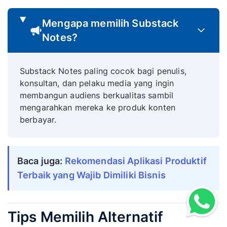
Mengapa memilih Substack
Notes?
Substack Notes paling cocok bagi penulis,
konsultan, dan pelaku media yang ingin
membangun audiens berkualitas sambil
mengarahkan mereka ke produk konten
berbayar.
Baca juga:
Rekomendasi Aplikasi Produktif
Terbaik yang Wajib Dimiliki Bisnis
Tips Memilih Alternatif