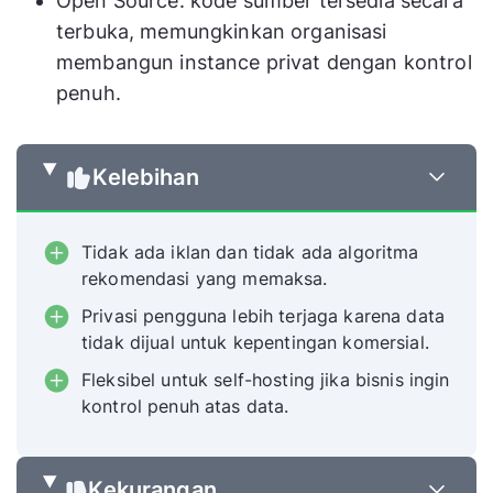
Open Source: kode sumber tersedia secara
terbuka, memungkinkan organisasi
membangun instance privat dengan kontrol
penuh.
Kelebihan
Tidak ada iklan dan tidak ada algoritma
rekomendasi yang memaksa.
Privasi pengguna lebih terjaga karena data
tidak dijual untuk kepentingan komersial.
Fleksibel untuk self-hosting jika bisnis ingin
kontrol penuh atas data.
Kekurangan