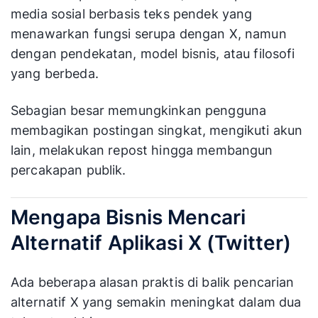
media sosial berbasis teks pendek yang
menawarkan fungsi serupa dengan X, namun
dengan pendekatan, model bisnis, atau filosofi
yang berbeda.
Sebagian besar memungkinkan pengguna
membagikan postingan singkat, mengikuti akun
lain, melakukan repost hingga membangun
percakapan publik.
Mengapa Bisnis Mencari
Alternatif Aplikasi X (Twitter)
Ada beberapa alasan praktis di balik pencarian
alternatif X yang semakin meningkat dalam dua