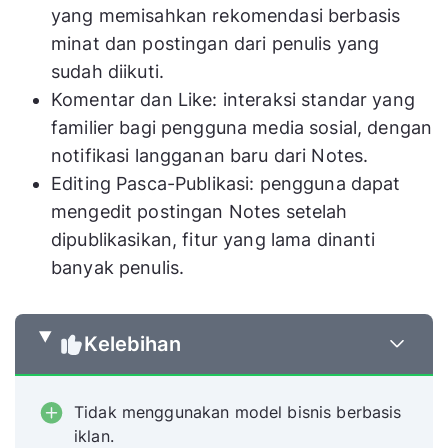
yang memisahkan rekomendasi berbasis
minat dan postingan dari penulis yang
sudah diikuti.
Komentar dan Like: interaksi standar yang
familier bagi pengguna media sosial, dengan
notifikasi langganan baru dari Notes.
Editing Pasca-Publikasi: pengguna dapat
mengedit postingan Notes setelah
dipublikasikan, fitur yang lama dinanti
banyak penulis.
Kelebihan
Tidak menggunakan model bisnis berbasis
iklan.