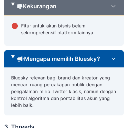
Kekurangan
Fitur untuk akun bisnis belum
sekomprehensif platform lainnya.
Mengapa memilih Bluesky?
Bluesky relevan bagi brand dan kreator yang
mencari ruang percakapan publik dengan
pengalaman mirip Twitter klasik, namun dengan
kontrol algoritma dan portabilitas akun yang
lebih baik.
3. Threads