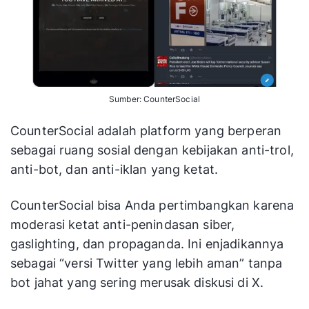
Sumber: CounterSocial
CounterSocial adalah platform yang berperan
sebagai ruang sosial dengan kebijakan anti-trol,
anti-bot, dan anti-iklan yang ketat.
CounterSocial bisa Anda pertimbangkan karena
moderasi ketat anti-penindasan siber,
gaslighting, dan propaganda. Ini enjadikannya
sebagai “versi Twitter yang lebih aman” tanpa
bot jahat yang sering merusak diskusi di X.