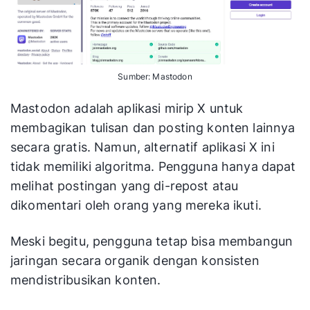
Sumber: Mastodon
Mastodon adalah aplikasi mirip X untuk
membagikan tulisan dan posting konten lainnya
secara gratis. Namun, alternatif aplikasi X ini
tidak memiliki algoritma. Pengguna hanya dapat
melihat postingan yang di-repost atau
dikomentari oleh orang yang mereka ikuti.
Meski begitu, pengguna tetap bisa membangun
jaringan secara organik dengan konsisten
mendistribusikan konten.