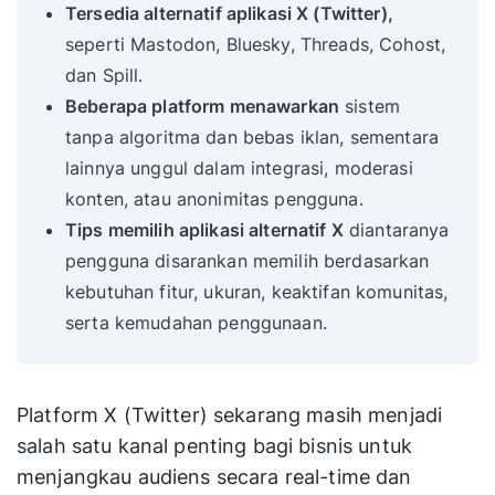
Tersedia alternatif aplikasi X (Twitter),
seperti Mastodon, Bluesky, Threads, Cohost,
dan Spill.
Beberapa platform menawarkan
sistem
tanpa algoritma dan bebas iklan, sementara
lainnya unggul dalam integrasi, moderasi
konten, atau anonimitas pengguna.
Tips memilih aplikasi alternatif X
diantaranya
pengguna disarankan memilih berdasarkan
kebutuhan fitur, ukuran, keaktifan komunitas,
serta kemudahan penggunaan.
Platform X (Twitter) sekarang masih menjadi
salah satu kanal penting bagi bisnis untuk
menjangkau audiens secara real-time dan