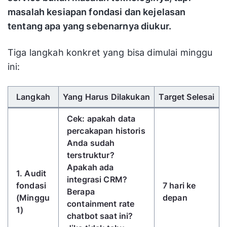
masalah kesiapan fondasi dan kejelasan
tentang apa yang sebenarnya diukur.
Tiga langkah konkret yang bisa dimulai minggu
ini:
Gunakan tombol panah kiri/kanan untuk menggulir 
Langkah
Yang Harus Dilakukan
Target Selesai
Cek: apakah data
percakapan historis
Anda sudah
terstruktur?
Apakah ada
1. Audit
integrasi CRM?
fondasi
7 hari ke
Berapa
(Minggu
depan
containment rate
1)
chatbot saat ini?