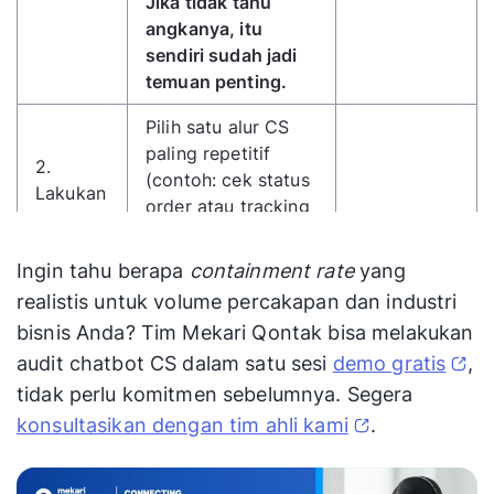
Jika tidak tahu
angkanya, itu
sendiri sudah jadi
temuan penting.
Pilih satu alur CS
paling repetitif
2.
(contoh: cek status
Lakukan
order atau tracking
pilot
pengiriman) dan
project
30 hari ke
otomasi penuh.
Ingin tahu berapa
containment rate
yang
untuk
depan
Ukur: containment
satu use
realistis untuk volume percakapan dan industri
rate, resolution
case
bisnis Anda? Tim Mekari Qontak bisa melakukan
time, dan CSAT
(Bulan 1)
audit chatbot CS dalam satu sesi
demo gratis
,
sebelum vs
sesudah.
tidak perlu komitmen sebelumnya. Segera
konsultasikan dengan tim ahli kami
.
Baru ekspansi ke
use case lain
setelah ROI pilot