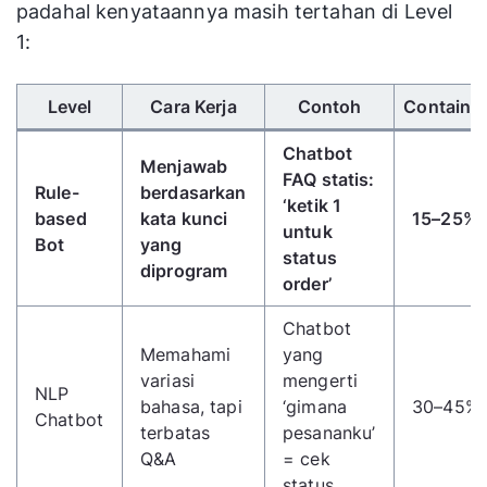
padahal kenyataannya masih tertahan di Level
1:
Gunakan tombol panah kiri/kanan untuk menggulir 
Level
Cara Kerja
Contoh
Containme
Chatbot
Menjawab
FAQ statis:
Rule-
berdasarkan
‘ketik 1
based
kata kunci
15–25%
untuk
Bot
yang
status
diprogram
order’
Chatbot
Memahami
yang
variasi
mengerti
NLP
bahasa, tapi
‘gimana
30–45%
Chatbot
terbatas
pesananku’
Q&A
= cek
status