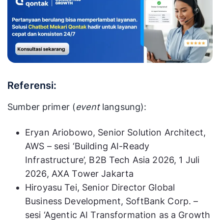
3. Scale
terdokumentasi
setelah
secara tertulis.
60–90 hari
terbukti
Jangan scale
ke depan
(Bulan
sebelum ada angka
2–3)
ini penyebab utama
POC gagal masuk
production.
Referensi:
Sumber primer (
event
langsung):
Eryan Ariobowo, Senior Solution Architect,
AWS – sesi ‘Building AI-Ready
Infrastructure’, B2B Tech Asia 2026, 1 Juli
2026, AXA Tower Jakarta
Hiroyasu Tei, Senior Director Global
Business Development, SoftBank Corp. –
sesi ‘Agentic AI Transformation as a Growth