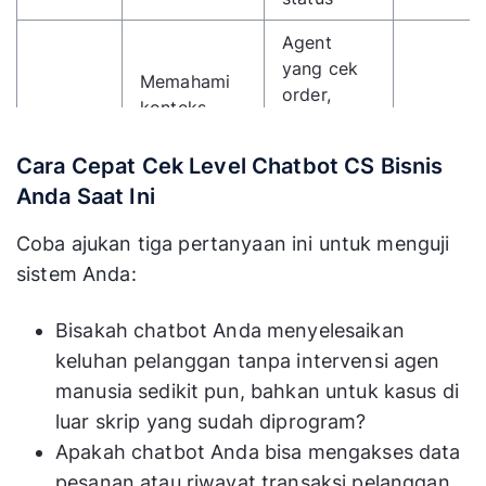
Agent
yang cek
Memahami
order,
konteks,
AI
proses
ambil
Agent /
refund,
keputusan,
55–70%
Cara Cepat Cek Level Chatbot CS Bisnis
Agentic
kirim
eksekusi
Anda Saat Ini
AI
konfirmasi
multi-
— tanpa
langkah
Coba ajukan tiga pertanyaan ini untuk menguji
agen
sistem Anda:
manusia
Sumber: Level containment rate berdasarkan Lorikeet CX Research 2026
Bisakah chatbot Anda menyelesaikan
dan Gartner industry benchmark.
keluhan pelanggan tanpa intervensi agen
manusia sedikit pun, bahkan untuk kasus di
luar skrip yang sudah diprogram?
Apakah chatbot Anda bisa mengakses data
pesanan atau riwayat transaksi pelanggan