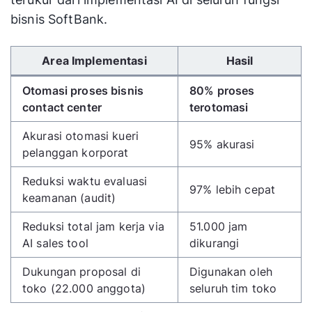
bisnis SoftBank.
Gunakan tombol panah kiri/kanan untuk menggulir 
Area Implementasi
Hasil
Otomasi proses bisnis
80% proses
contact center
terotomasi
Akurasi otomasi kueri
95% akurasi
pelanggan korporat
Reduksi waktu evaluasi
97% lebih cepat
keamanan (audit)
Reduksi total jam kerja via
51.000 jam
AI sales tool
dikurangi
Dukungan proposal di
Digunakan oleh
toko (22.000 anggota)
seluruh tim toko