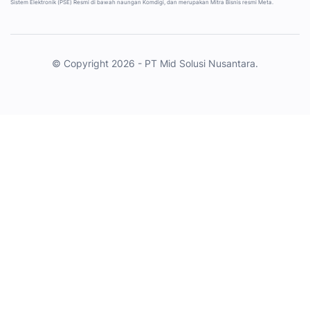
Sistem Elektronik (PSE) Resmi di bawah naungan Komdigi, dan merupakan Mitra Bisnis resmi Meta.
© Copyright 2026 - PT Mid Solusi Nusantara.