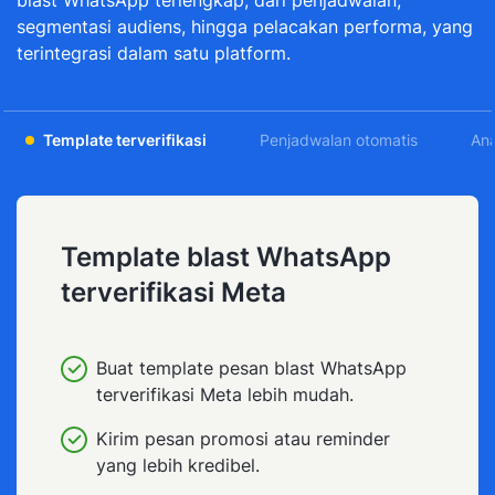
blast WhatsApp terlengkap, dari penjadwalan,
segmentasi audiens, hingga pelacakan performa, yang
terintegrasi dalam satu platform.
Template terverifikasi
Penjadwalan otomatis
Ana
Template blast WhatsApp
terverifikasi Meta
Buat template pesan blast WhatsApp
terverifikasi Meta lebih mudah.
Kirim pesan promosi atau reminder
yang lebih kredibel.