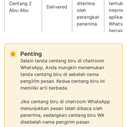
Centang 2
diterima
terhubu
Delivered
Abu-Abu
oleh
internet
perangkat
aplikasi
penerima
WhatsA
berjalan
Penerim
Pesan
Penting
membu
sudah
Selain tanda centang biru di chatroom
Centang 2
chat at
Read
dibaca
WhatsApp, Anda mungkin menemukan
Biru
melihat i
oleh
tanda centang biru di sebelah nama
pesan d
penerima
pengirim pesan. Kedua centang biru ini
notifikas
memiliki arti berbeda.
Jika centang biru di chatroom WhatsApp
menunjukkan pesan telah dibaca oleh
penerima, sedangkan centang biru WA
disebelah nama pengirim pesan