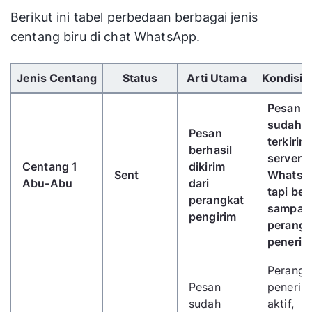
Berikut ini tabel perbedaan berbagai jenis
centang biru di chat WhatsApp.
Gunakan tombol panah kiri/kanan untuk menggulir 
Jenis Centang
Status
Arti Utama
Kondisi 
Pesan
sudah
Pesan
terkirim
berhasil
server
Centang 1
dikirim
Sent
WhatsA
Abu-Abu
dari
tapi be
perangkat
sampai 
pengirim
perangk
penerim
Perangk
Pesan
penerim
sudah
aktif,