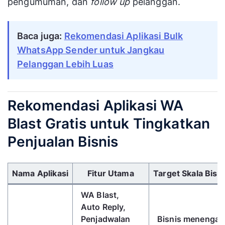
pengumuman, dan
follow up
pelanggan.
Baca juga:
Rekomendasi Aplikasi Bulk
WhatsApp Sender untuk Jangkau
Pelanggan Lebih Luas
Rekomendasi Aplikasi WA
Blast Gratis untuk Tingkatkan
Penjualan Bisnis
Gunakan tombol panah kiri/kanan untuk menggulir 
Nama Aplikasi
Fitur Utama
Target Skala Bisni
WA Blast,
Auto Reply,
Penjadwalan
Bisnis menengah