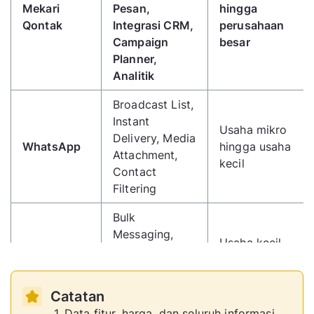
Mekari
Pesan,
hingga
Qontak
Integrasi CRM,
perusahaan
Campaign
besar
Planner,
Analitik
Broadcast List,
Instant
Usaha mikro
Delivery, Media
WhatsApp
hingga usaha
Attachment,
kecil
Contact
Filtering
Bulk
Messaging,
Usaha kecil
Import Nomor,
Watsap.id
hingga
Scheduled
menengah
Messaging,
Catatan
Multi-device
Data fitur, harga, dan seluruh informasi