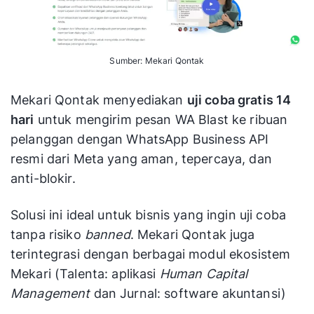
menengah
Contacts,
Personalization
Bulk
Sumber: Mekari Qontak
Messaging,
Usaha kecil
CRM
Mekari Qontak menyediakan
uji coba gratis 14
hingga
Integration,
WAPlus
menengah yang
hari
untuk mengirim pesan WA Blast ke ribuan
Contact
sedang
pelanggan dengan WhatsApp Business API
Exporter,
berkembang
resmi dari Meta yang aman, tepercaya, dan
Multi-channel
Sync
anti-blokir.
Personalized
Solusi ini ideal untuk bisnis yang ingin uji coba
Messages,
tanpa risiko
banned
. Mekari Qontak juga
Import
WhatsProm
terintegrasi dengan berbagai modul ekosistem
Contacts,
Usaha kecil
o
Leads
Mekari (Talenta: aplikasi
Human Capital
Extractor,
Management
dan Jurnal: software akuntansi)
Chatbot