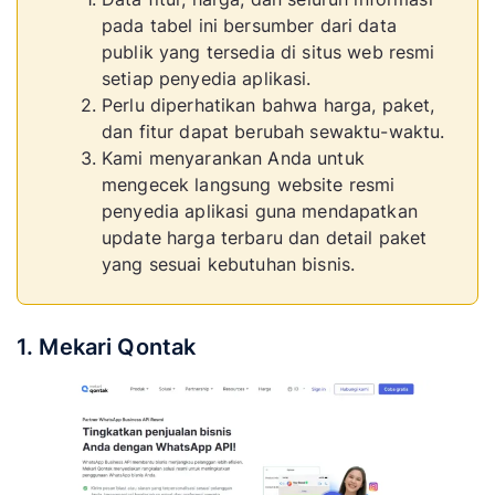
pada tabel ini bersumber dari data
Bulk
publik yang tersedia di situs web resmi
Messaging
WA Web
setiap penyedia aplikasi.
Lite, Privacy
Usaha mikro
Plus
Perlu diperhatikan bahwa harga, paket,
Controls,
hingga kecil
dan fitur dapat berubah sewaktu-waktu.
Contact
Kami menyarankan Anda untuk
Tagging
mengecek langsung website resmi
Bulk Sender,
penyedia aplikasi guna mendapatkan
Import
update harga terbaru dan detail paket
CSV/Excel,
yang sesuai kebutuhan bisnis.
What-
Multiple
Usaha kecil
Sender
Message
Variants,
1. Mekari Qontak
Scheduling
Bulk Sender,
Anti-block
Usaha kecil
Algorithm,
Whatso
hingga
Import