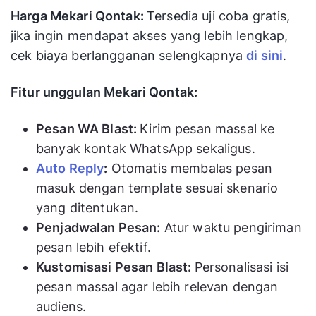
Harga Mekari Qontak:
Tersedia uji coba gratis,
Web-based
jika ingin mendapat akses yang lebih lengkap,
sender, kirim
Usaha mikro
KirimWA
tanpa simpan
cek biaya berlangganan selengkapnya
di sini
.
hingga kecil
kontak, manual
messaging
Fitur unggulan Mekari Qontak:
Pesan WA Blast:
Kirim pesan massal ke
banyak kontak WhatsApp sekaligus.
Auto Reply
:
Otomatis membalas pesan
masuk dengan template sesuai skenario
yang ditentukan.
Penjadwalan Pesan:
Atur waktu pengiriman
pesan lebih efektif.
Kustomisasi Pesan Blast:
Personalisasi isi
pesan massal agar lebih relevan dengan
audiens.