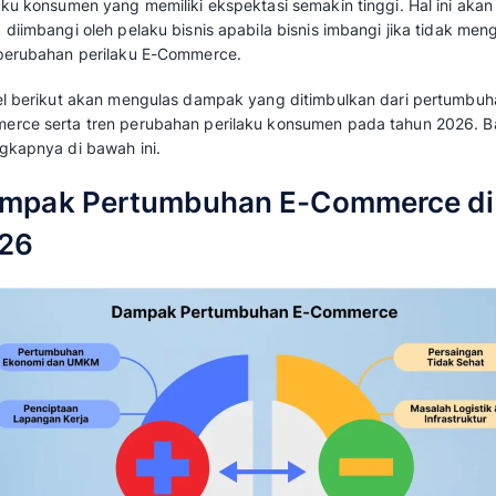
Prediksi Tren Perilaku Konsumen E-Commerce di
E-Commerce Indonesia tumbuh pesat dengan
2024 atau hampir tiga kali rata-rata global. Ken
GMV diperkirakan mencapai USD 110 miliar p
inovasi, dan adopsi pembayaran digital.
Tingginya pertumbuhan tersebut, secara tid
perilaku konsumen yang memiliki ekspektasi se
untuk diimbangi oleh pelaku bisnis apabila bis
tren perubahan perilaku E-Commerce.
Artikel berikut akan mengulas dampak yang d
Commerce serta tren perubahan perilaku ko
selengkapnya di bawah ini.