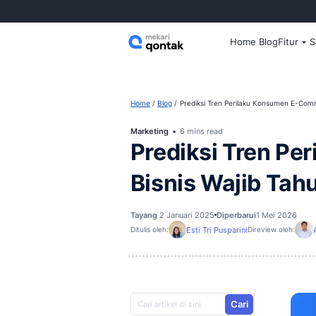
Home
Home
Blog
Prediksi Tren Perila
Marketing
6 mins read
Prediksi T
Bisnis Waji
Tayang
2 Januari 2025
Diperbaru
Esti Tri Pusparini
Ditulis oleh:
D