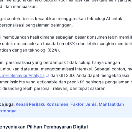
(plastik dan kardus) dan emisi karbon dari p
masalah lingkungan
4. Risiko Keamanan dan Penipuan
Dengan meningkatnya transaksi digital, risik
data juga meningkat, yang dapat merugikan 
Proyeksi Tren Perilaku
Commerce di 2026
Tren berbelanja di E-Commerce pada tahun 
perubahan gaya hidup digital konsumen, didu
perubahan perilaku.
Berikut adalah beberapa tren utama yang dian