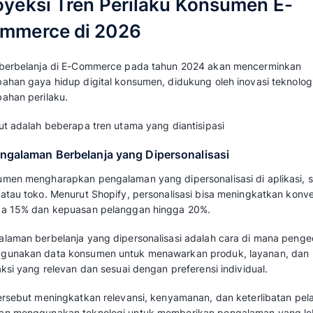
Dampak Negatif
1. Persaingan Tidak Sehat bagi Bisnis Lokal
Bisnis kecil yang tidak mampu beradaptasi 
kalah bersaing dengan pemain besar, baik lo
besaran yang ditawarkan platform besar da
bisnis kecil.
2. Masalah Logistik dan Infrastruktur
Peningkatan
volume
pengiriman menyebabkan
logistik, termasuk kemacetan, peningkatan bi
tambahan pada layanan pengiriman.
3. Dampak Lingkungan
Pertumbuhan E-Commerce meningkatkan pe