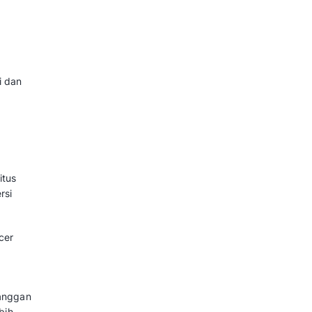
dengan E-Commerce seringkali
kal maupun asing. Diskon besar-
pat menekan margin keuntungan
 tekanan pada infrastruktur
aya transportasi, dan beban
nggunaan bahan pengemasan