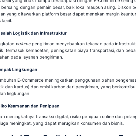
mereka untuk menjual produk secara nasional 
2. Penciptaan Lapangan Kerja
E-Commerce menciptakan peluang kerja baru,
teknologi, pemasaran digital, dan layanan pe
mengurangi pengangguran di beberapa daer
3. Kemudahan dan Inovasi Layanan
Konsumen mendapatkan akses mudah ke berba
seperti personalisasi, pengiriman cepat, dan
pengalaman belanja
4. Mendorong Inovasi Teknologi
Kompetisi dalam E-Commerce mendorong p
teknologi baru seperti kecerdasan buatan, bl