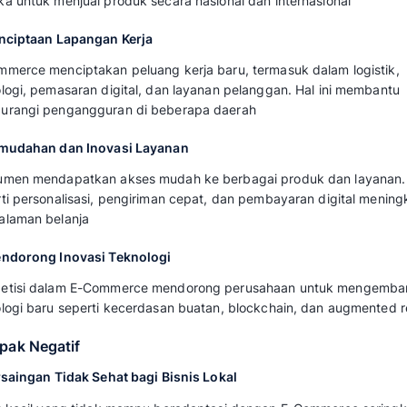
Pertumbuhan E-Commerce di Indonesia memb
memaksimalkan manfaat dan meminimalkan ef
kebijakan pemerintah yang mendukung pengem
perlindungan konsumen, dan keberlanjutan l
Bisnis juga perlu berinovasi dan beradaptasi u
digital. Berikut adalah uraian dari dampai posi
pertumbuhan E-Commerce di Indonesia:
Dampak Positif
1. Pertumbuhan Ekonomi dan UMKM
E-Commerce menjadi pendorong utama pertum
Banyak UMKM yang mendapatkan akses pasar