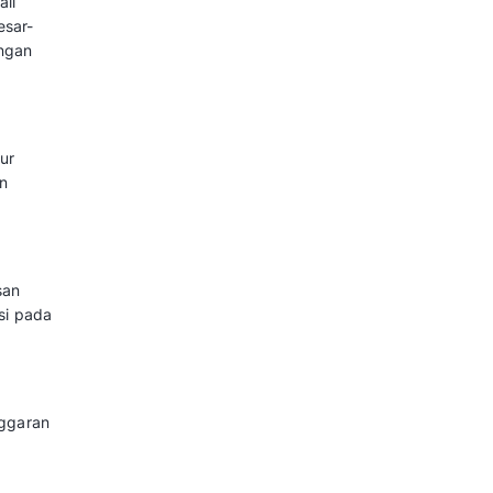
dan internasional
 termasuk dalam logistik,
langgan. Hal ini membantu
ah
gai produk dan layanan. Fitur
 pembayaran digital meningkatkan
erusahaan untuk mengembangkan
ockchain, dan augmented reality.